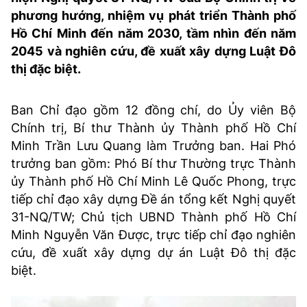
VĂN HÓA SỐNG KHỎE
ĐỌC - XEM
BÓNG ĐÁ
KẾT QUẢ
CÁC CÚP CHÂU ÂU
GOLF
phương hướng, nhiệm vụ phát triển Thành phố
Hồ Chí Minh đến năm 2030, tầm nhìn đến năm
GIẢI TRÍ
NHỊP ĐẬP SỨC KHỎE
DIỄN ĐÀN
VĂN HÓA
BẢNG XẾP HẠNG
2045 và nghiên cứu, đề xuất xây dựng Luật Đô
DU LỊCH
PHIM
X-QUANG TIN ĐỒN
CÔNG NGHIỆP VĂN HÓA
GIẢI TRÍ
thị đặc biệt.
THẾ GIỚI SAO
TIN TỨC
ÂM NHẠC
VIẾT LẠI ƯỚC MƠ
Ban Chỉ đạo gồm 12 đồng chí, do Ủy viên Bộ
HIGHTECH
Chính trị, Bí thư Thành ủy Thành phố Hồ Chí
ĐIỂM ĐẾN
KBIZ
Minh Trần Lưu Quang làm Trưởng ban. Hai Phó
TIÊU ĐIỂM - SPOTLIGHT
ẢNH
trưởng ban gồm: Phó Bí thư Thường trực Thành
BẠN CẦN BIẾT
ủy Thành phố Hồ Chí Minh Lê Quốc Phong, trực
ẨM THỰC
tiếp chỉ đạo xây dựng Đề án tổng kết Nghị quyết
INFOGRAPHIC
31-NQ/TW; Chủ tịch UBND Thành phố Hồ Chí
TƯ VẤN
Minh Nguyễn Văn Được, trực tiếp chỉ đạo nghiên
E-MAGAZINE
cứu, đề xuất xây dựng dự án Luật Đô thị đặc
ẢNH
biệt.
BÁO GIẤY