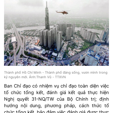
TRA CỨU PHƯỜNG XÃ
CỐNG HIẾN
BÙI XUÂN PHÁI
TIỆN ÍCH
LIÊN HỆ QUẢNG CÁO
Hotline: 0981.119.189
Điện thoại: 024.38254756
Thành phố Hồ Chí Minh - Thành phố đáng sống, vươn mình trong
kỷ nguyên mới. Ảnh:Thanh Vũ - TTXVN
Ban Chỉ đạo có nhiệm vụ chỉ đạo toàn diện việc
MẠNG XÃ HỘI
tổ chức tổng kết, đánh giá kết quả thực hiện
Nghị quyết 31-NQ/TW của Bộ Chính trị; định
hướng nội dung, phương pháp, cách thức tổ
chức tổng kết, bảo đảm việc đánh giá được thực