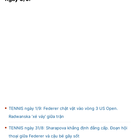
TRA CỨU PHƯỜNG XÃ
CỐNG HIẾN
BÙI XUÂN PHÁI
TIỆN ÍCH
LIÊN HỆ QUẢNG CÁO
Hotline: 0981.119.189
Điện thoại: 024.38254756
MẠNG XÃ HỘI
TENNIS ngày 1/9: Federer chật vật vào vòng 3 US Open.
Radwanska ‘xé váy’ giữa trận
TENNIS ngày 31/8: Sharapova khẳng định đẳng cấp. Đoạn hội
thoại giữa Federer và cậu bé gây sốt