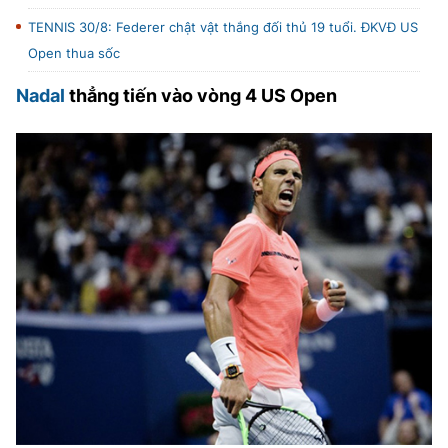
TENNIS 30/8: Federer chật vật thắng đối thủ 19 tuổi. ĐKVĐ US
Open thua sốc
Nadal
thẳng tiến vào vòng 4 US Open