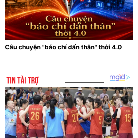
Câu chuyện "báo chí dấn thân" thời 4.0