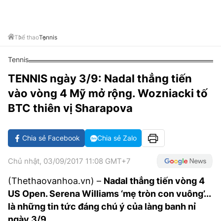
VĂN HÓA SỐNG KHỎE
ĐỌC - XEM
BÓNG ĐÁ
KẾT QUẢ
CÁC CÚP CHÂU ÂU
GOLF
GIẢI TRÍ
NHỊP ĐẬP SỨC KHỎE
DIỄN ĐÀN
VĂN HÓA
BẢNG XẾP HẠNG
Thể thao
Tennis
DU LỊCH
PHIM
X-QUANG TIN ĐỒN
CÔNG NGHIỆP VĂN HÓA
GIẢI TRÍ
Tennis
THẾ GIỚI SAO
TIN TỨC
ÂM NHẠC
VIẾT LẠI ƯỚC MƠ
TENNIS ngày 3/9: Nadal thẳng tiến
HIGHTECH
vào vòng 4 Mỹ mở rộng. Wozniacki tố
ĐIỂM ĐẾN
KBIZ
BTC thiên vị Sharapova
TIÊU ĐIỂM - SPOTLIGHT
ẢNH
BẠN CẦN BIẾT
Chia sẻ Facebook
Chia sẻ Zalo
ẨM THỰC
INFOGRAPHIC
Chủ nhật, 03/09/2017 11:08 GMT+7
TƯ VẤN
E-MAGAZINE
(Thethaovanhoa.vn) –
Nadal thẳng tiến vòng 4
ẢNH
US Open. Serena Williams ‘mẹ tròn con vuông’...
là những tin tức đáng chú ý của làng banh nỉ
BÁO GIẤY
ngày 3/9.