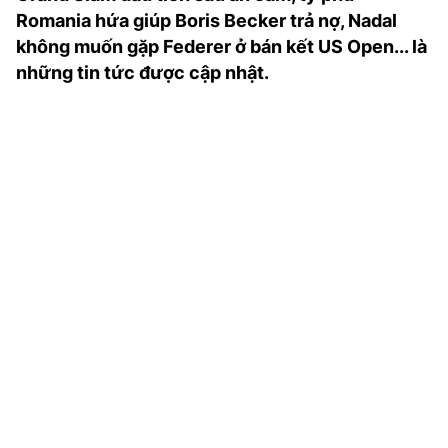
TRA CỨU PHƯỜNG XÃ
Romania hứa giúp Boris Becker trả nợ, Nadal
không muốn gặp Federer ở bán kết US Open... là
CỐNG HIẾN
những tin tức được cập nhật.
BÙI XUÂN PHÁI
TIỆN ÍCH
LIÊN HỆ QUẢNG CÁO
Hotline: 0981.119.189
Điện thoại: 024.38254756
MẠNG XÃ HỘI