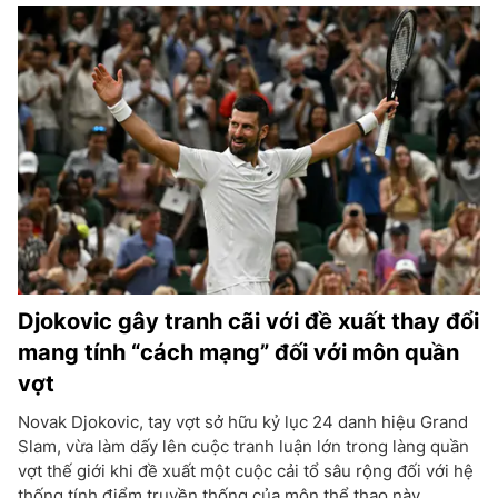
Djokovic gây tranh cãi với đề xuất thay đổi
mang tính “cách mạng” đối với môn quần
vợt
Novak Djokovic, tay vợt sở hữu kỷ lục 24 danh hiệu Grand
Slam, vừa làm dấy lên cuộc tranh luận lớn trong làng quần
vợt thế giới khi đề xuất một cuộc cải tổ sâu rộng đối với hệ
thống tính điểm truyền thống của môn thể thao này.