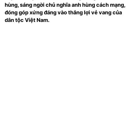
hùng, sáng ngời chủ nghĩa anh hùng cách mạng,
TRA CỨU PHƯỜNG XÃ
đóng góp xứng đáng vào thắng lợi vẻ vang của
CỐNG HIẾN
dân tộc Việt Nam.
BÙI XUÂN PHÁI
TIỆN ÍCH
LIÊN HỆ QUẢNG CÁO
Hotline: 0981.119.189
Điện thoại: 024.38254756
MẠNG XÃ HỘI