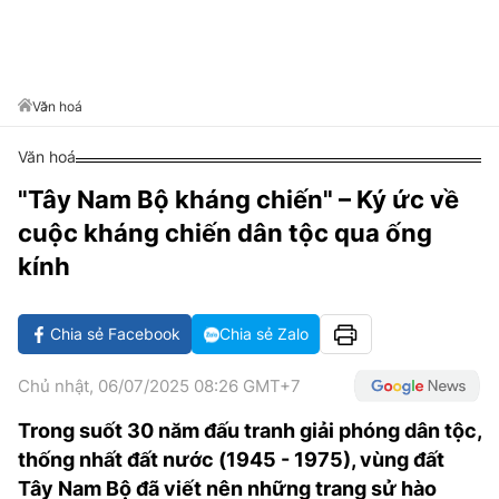
VĂN HÓA SỐNG KHỎE
ĐỌC - XEM
BÓNG ĐÁ
KẾT QUẢ
CÁC CÚP CHÂU ÂU
GOLF
GIẢI TRÍ
NHỊP ĐẬP SỨC KHỎE
DIỄN ĐÀN
VĂN HÓA
BẢNG XẾP HẠNG
DU LỊCH
PHIM
X-QUANG TIN ĐỒN
CÔNG NGHIỆP VĂN HÓA
Văn hoá
GIẢI TRÍ
THẾ GIỚI SAO
TIN TỨC
Văn hoá
ÂM NHẠC
VIẾT LẠI ƯỚC MƠ
"Tây Nam Bộ kháng chiến" – Ký ức về
HIGHTECH
ĐIỂM ĐẾN
KBIZ
cuộc kháng chiến dân tộc qua ống
TIÊU ĐIỂM - SPOTLIGHT
ẢNH
kính
BẠN CẦN BIẾT
ẨM THỰC
Chia sẻ Facebook
Chia sẻ Zalo
INFOGRAPHIC
TƯ VẤN
E-MAGAZINE
Chủ nhật, 06/07/2025 08:26 GMT+7
ẢNH
Trong suốt 30 năm đấu tranh giải phóng dân tộc,
thống nhất đất nước (1945 - 1975), vùng đất
BÁO GIẤY
Tây Nam Bộ đã viết nên những trang sử hào