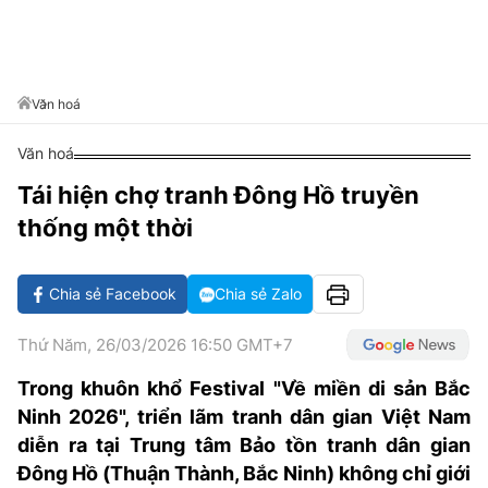
VĂN HÓA SỐNG KHỎE
ĐỌC - XEM
BÓNG ĐÁ
KẾT QUẢ
CÁC CÚP CHÂU ÂU
GOLF
GIẢI TRÍ
NHỊP ĐẬP SỨC KHỎE
DIỄN ĐÀN
VĂN HÓA
BẢNG XẾP HẠNG
DU LỊCH
PHIM
X-QUANG TIN ĐỒN
CÔNG NGHIỆP VĂN HÓA
Văn hoá
GIẢI TRÍ
THẾ GIỚI SAO
TIN TỨC
Văn hoá
ÂM NHẠC
VIẾT LẠI ƯỚC MƠ
Tái hiện chợ tranh Đông Hồ truyền
HIGHTECH
ĐIỂM ĐẾN
KBIZ
thống một thời
TIÊU ĐIỂM - SPOTLIGHT
ẢNH
BẠN CẦN BIẾT
Chia sẻ Facebook
Chia sẻ Zalo
ẨM THỰC
INFOGRAPHIC
Thứ Năm, 26/03/2026 16:50 GMT+7
TƯ VẤN
E-MAGAZINE
Trong khuôn khổ Festival "Về miền di sản Bắc
Ninh 2026", triển lãm tranh dân gian Việt Nam
ẢNH
diễn ra tại Trung tâm Bảo tồn tranh dân gian
BÁO GIẤY
Đông Hồ (Thuận Thành, Bắc Ninh) không chỉ giới