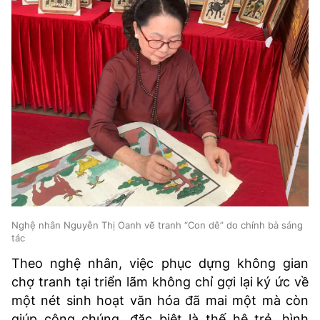
Nghệ nhân Nguyễn Thị Oanh vẽ tranh “Con dê” do chính bà sáng
tác
Theo nghệ nhân, việc phục dựng không gian
chợ tranh tại triển lãm không chỉ gợi lại ký ức về
một nét sinh hoạt văn hóa đã mai một mà còn
giúp công chúng, đặc biệt là thế hệ trẻ, hình