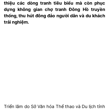
thiệu các dòng tranh tiêu biểu mà còn phục
TRA CỨU PHƯỜNG XÃ
dựng không gian chợ tranh Đông Hồ truyền
CỐNG HIẾN
thống, thu hút đông đảo người dân và du khách
trải nghiệm.
BÙI XUÂN PHÁI
TIỆN ÍCH
LIÊN HỆ QUẢNG CÁO
Hotline: 0981.119.189
Điện thoại: 024.38254756
MẠNG XÃ HỘI
Triển lãm do Sở Văn hóa Thể thao và Du lịch tỉnh