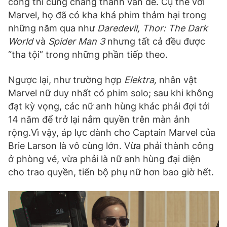
công thì cũng chẳng thành vấn đề. Cụ thể với
Marvel, họ đã có kha khá phim thảm hại trong
những năm qua như
Daredevil, Thor: The Dark
World
và
Spider Man 3
nhưng tất cả đều được
“tha tội” trong những phần tiếp theo.
Ngược lại, như trường hợp
Elektra,
nhân vật
Marvel nữ duy nhất có phim solo; sau khi không
đạt kỳ vọng, các nữ anh hùng khác phải đợi tới
14 năm để trở lại nắm quyền trên màn ảnh
rộng.Vì vậy, áp lực dành cho Captain Marvel của
Brie Larson là vô cùng lớn. Vừa phải thành công
ở phòng vé, vừa phải là nữ anh hùng đại diện
cho trao quyền, tiến bộ phụ nữ hơn bao giờ hết.