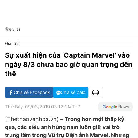
VĂN HÓA SỐNG KHỎE
ĐỌC - XEM
BÓNG ĐÁ
KẾT QUẢ
CÁC CÚP CHÂU ÂU
GOLF
GIẢI TRÍ
NHỊP ĐẬP SỨC KHỎE
DIỄN ĐÀN
VĂN HÓA
BẢNG XẾP HẠNG
DU LỊCH
PHIM
X-QUANG TIN ĐỒN
CÔNG NGHIỆP VĂN HÓA
Giải trí
GIẢI TRÍ
THẾ GIỚI SAO
TIN TỨC
Giải trí
ÂM NHẠC
VIẾT LẠI ƯỚC MƠ
Sự xuất hiện của ‘Captain Marvel’ vào
HIGHTECH
ĐIỂM ĐẾN
KBIZ
ngày 8/3 chưa bao giờ quan trọng đến
TIÊU ĐIỂM - SPOTLIGHT
ẢNH
thế
BẠN CẦN BIẾT
ẨM THỰC
Chia sẻ Facebook
Chia sẻ Zalo
INFOGRAPHIC
TƯ VẤN
E-MAGAZINE
Thứ Bảy, 09/03/2019 03:12 GMT+7
ẢNH
(Thethaovanhoa.vn) –
Trong hơn một thập kỷ
qua, các siêu anh hùng nam luôn giữ vai trò
BÁO GIẤY
trung tâm trong Vũ trụ Điện ảnh Marvel. Nhưng