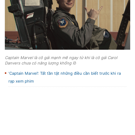
Captain Marvel là cô gái mạnh mẽ ngay từ khi là cô gái Carol
Danvers chưa có năng lượng khổng lồ
‘Captain Marvel’: Tất tần tật những điều cần biết trước khi ra
rạp xem phim