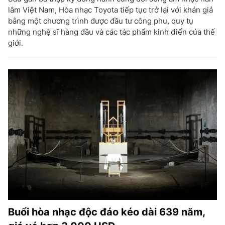
lâm Việt Nam, Hòa nhạc Toyota tiếp tục trở lại với khán giả
bằng một chương trình được đầu tư công phu, quy tụ
những nghệ sĩ hàng đầu và các tác phẩm kinh điển của thế
giới.
Buổi hòa nhạc độc đáo kéo dài 639 năm,