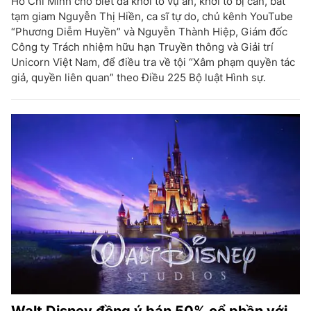
Hồ Chí Minh cho biết đã khởi tố vụ án, khởi tố bị can, bắt
tạm giam Nguyễn Thị Hiền, ca sĩ tự do, chủ kênh YouTube
“Phương Diễm Huyền” và Nguyễn Thành Hiệp, Giám đốc
Công ty Trách nhiệm hữu hạn Truyền thông và Giải trí
Unicorn Việt Nam, để điều tra về tội “Xâm phạm quyền tác
giả, quyền liên quan” theo Điều 225 Bộ luật Hình sự.
Walt Disney đồng ý bán 50% cổ phần với