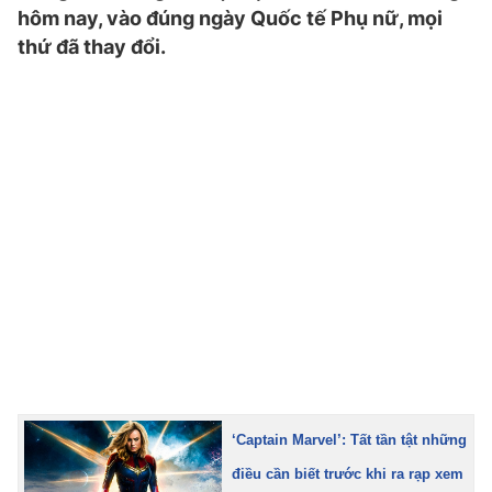
hôm nay, vào đúng ngày Quốc tế Phụ nữ, mọi
TRA CỨU PHƯỜNG XÃ
thứ đã thay đổi.
CỐNG HIẾN
BÙI XUÂN PHÁI
TIỆN ÍCH
LIÊN HỆ QUẢNG CÁO
Hotline: 0981.119.189
Điện thoại: 024.38254756
MẠNG XÃ HỘI
‘Captain Marvel’: Tất tần tật những
điều cần biết trước khi ra rạp xem