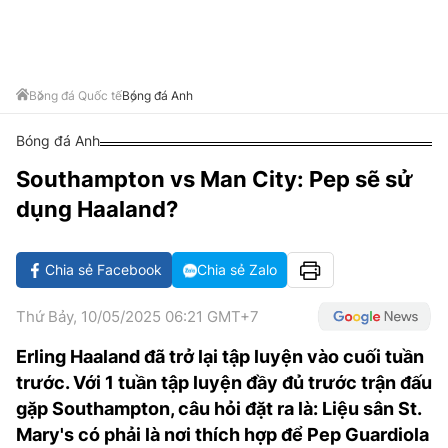
VĂN HÓA SỐNG KHỎE
ĐỌC - XEM
BÓNG ĐÁ
KẾT QUẢ
CÁC CÚP CHÂU ÂU
GOLF
GIẢI TRÍ
NHỊP ĐẬP SỨC KHỎE
DIỄN ĐÀN
VĂN HÓA
BẢNG XẾP HẠNG
DU LỊCH
PHIM
X-QUANG TIN ĐỒN
CÔNG NGHIỆP VĂN HÓA
Bóng đá Quốc tế
Bóng đá Anh
GIẢI TRÍ
THẾ GIỚI SAO
TIN TỨC
Bóng đá Anh
ÂM NHẠC
VIẾT LẠI ƯỚC MƠ
Southampton vs Man City: Pep sẽ sử
HIGHTECH
ĐIỂM ĐẾN
KBIZ
dụng Haaland?
TIÊU ĐIỂM - SPOTLIGHT
ẢNH
BẠN CẦN BIẾT
Chia sẻ Facebook
Chia sẻ Zalo
ẨM THỰC
INFOGRAPHIC
Thứ Bảy, 10/05/2025 06:21 GMT+7
TƯ VẤN
E-MAGAZINE
Erling Haaland đã trở lại tập luyện vào cuối tuần
trước. Với 1 tuần tập luyện đầy đủ trước trận đấu
ẢNH
gặp Southampton, câu hỏi đặt ra là: Liệu sân St.
BÁO GIẤY
Mary's có phải là nơi thích hợp để Pep Guardiola