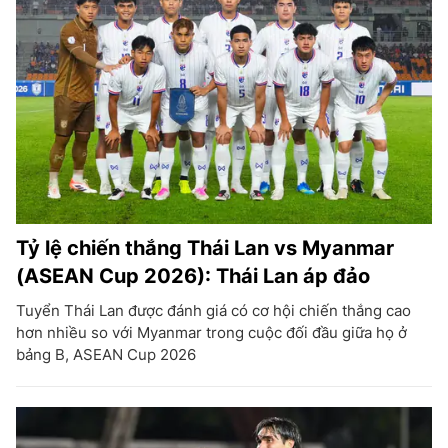
Tỷ lệ chiến thắng Thái Lan vs Myanmar
(ASEAN Cup 2026): Thái Lan áp đảo
Tuyển Thái Lan được đánh giá có cơ hội chiến thắng cao
hơn nhiều so với Myanmar trong cuộc đối đầu giữa họ ở
bảng B, ASEAN Cup 2026