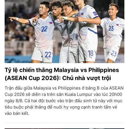
Tỷ lệ chiến thắng Malaysia vs Philippines
(ASEAN Cup 2026): Chủ nhà vượt trội
Trận đấu giữa Malaysia vs Philippines ở bảng B của ASEAN
Cup 2026 sẽ diễn ra trên sân Kuala Lumpur vào lúc 20h00
ngày 8/8. Cả hai đội bước vào trận đấu sinh tử này với mục
tiêu buộc phải thắng để nuôi hy vọng cạnh tranh tấm vé
vào bán kết.