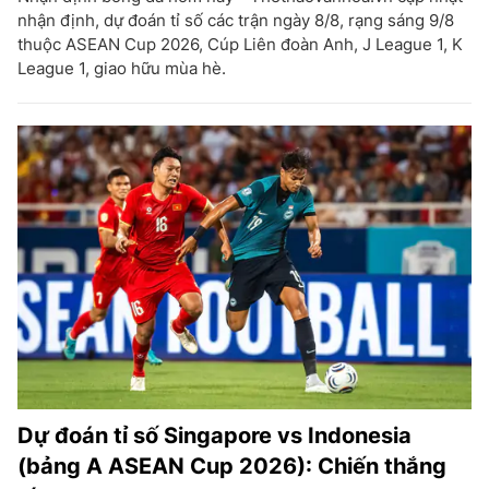
nhận định, dự đoán tỉ số các trận ngày 8/8, rạng sáng 9/8
thuộc ASEAN Cup 2026, Cúp Liên đoàn Anh, J League 1, K
League 1, giao hữu mùa hè.
Dự đoán tỉ số Singapore vs Indonesia
(bảng A ASEAN Cup 2026): Chiến thắng