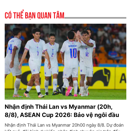
Có thể bạn quan tâm
Nhận định Thái Lan vs Myanmar (20h,
8/8), ASEAN Cup 2026: Bảo vệ ngôi đầu
Nhận định Thái Lan vs Myanmar 20h00 ngày 8/8. Dự đoán