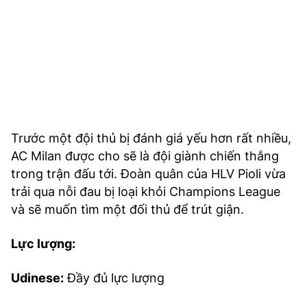
Trước một đội thủ bị đánh giá yếu hơn rất nhiều,
AC Milan được cho sẽ là đội giành chiến thắng
trong trận đấu tới. Đoàn quân của HLV Pioli vừa
trải qua nỗi đau bị loại khỏi Champions League
và sẽ muốn tìm một đối thủ để trút giận.
Lực lượng:
Udinese:
Đầy đủ lực lượng