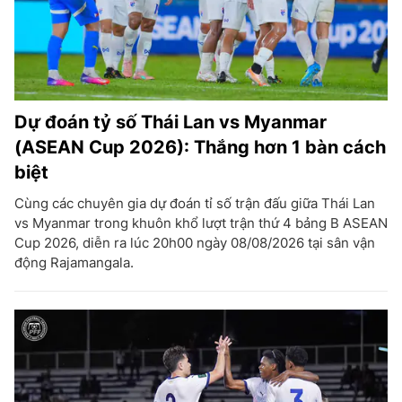
Dự đoán tỷ số Thái Lan vs Myanmar
(ASEAN Cup 2026): Thắng hơn 1 bàn cách
biệt
Cùng các chuyên gia dự đoán tỉ số trận đấu giữa Thái Lan
vs Myanmar trong khuôn khổ lượt trận thứ 4 bảng B ASEAN
Cup 2026, diễn ra lúc 20h00 ngày 08/08/2026 tại sân vận
động Rajamangala.