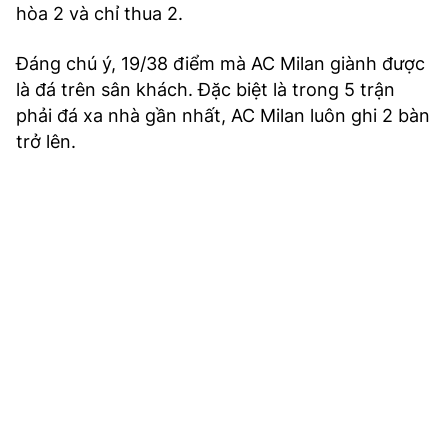
hòa 2 và chỉ thua 2.
Đáng chú ý, 19/38 điểm mà AC Milan giành được
là đá trên sân khách. Đặc biệt là trong 5 trận
phải đá xa nhà gần nhất, AC Milan luôn ghi 2 bàn
trở lên.