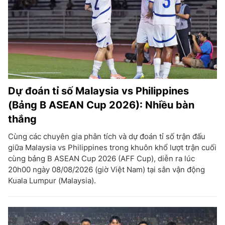
Dự đoán tỉ số Malaysia vs Philippines
(Bảng B ASEAN Cup 2026): Nhiều bàn
thắng
Cùng các chuyên gia phân tích và dự đoán tỉ số trận đấu
giữa Malaysia vs Philippines trong khuôn khổ lượt trận cuối
cùng bảng B ASEAN Cup 2026 (AFF Cup), diễn ra lúc
20h00 ngày 08/08/2026 (giờ Việt Nam) tại sân vận động
Kuala Lumpur (Malaysia).