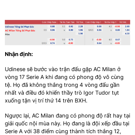
Nhận định:
Udinese sẽ bước vào trận đấu gặp AC Milan ở
vòng 17 Serie A khi đang có phong độ vô cùng
tệ. Họ đã không thắng trong 4 vòng đấu gần
nhất và điều đó khiến thầy trò Igor Tudor tụt
xuống tận vị trí thứ 14 trên BXH.
Ngược lại, AC Milan đang có phong độ rất hay tại
giải quốc nội mùa này. Họ đang là đội xếp đầu tại
Serie A với 38 điểm cùng thành tích thắng 12,