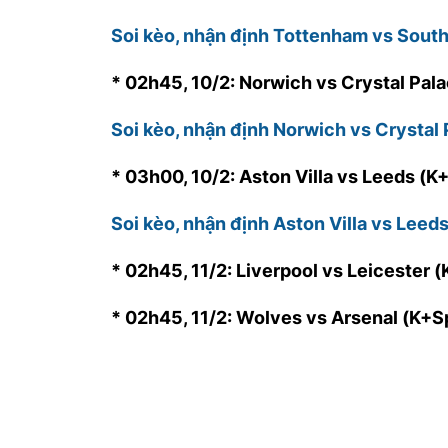
Soi kèo, nhận định Tottenham vs Sou
* 02h45, 10/2: Norwich vs Crystal Pal
Soi kèo, nhận định Norwich vs Crystal
* 03h00, 10/2: Aston Villa vs Leeds (K+
Soi kèo, nhận định Aston Villa vs Leed
* 02h45, 11/2: Liverpool vs Leicester 
* 02h45, 11/2: Wolves vs Arsenal (K+S