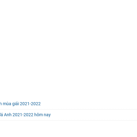
h mùa giải 2021-2022
 đá Anh 2021-2022 hôm nay