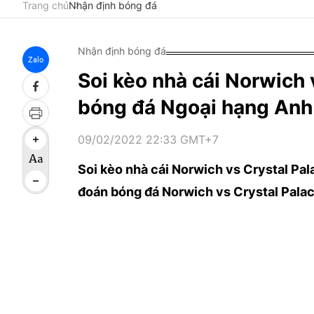
Trang chủ
Nhận định bóng đá
Nhận định bóng đá
Zalo
Soi kèo nhà cái Norwich 
bóng đá Ngoại hạng Anh
09/02/2022 22:33 GMT+7
Soi kèo nhà cái Norwich vs Crystal Pa
đoán bóng đá Norwich vs Crystal Palac