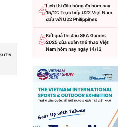
Lịch thi đấu bóng đá hôm nay
15/12: Trực tiếp U22 Việt Nam
đấu với U22 Philippines
Kết quả thi đấu SEA Games
2025 của đoàn thể thao Việt
Nam hôm nay ngày 14/12
èo nhà