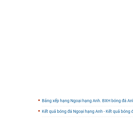
Bảng xếp hạng Ngoại hạng Anh. BXH bóng đá An
Kết quả bóng đá Ngoại hạng Anh - Kết quả bóng