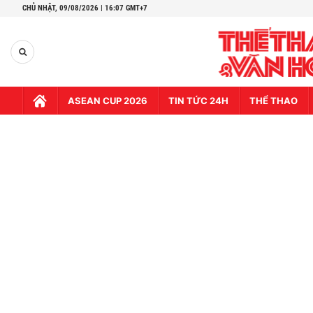
CHỦ NHẬT,
09/08/2026 | 16:07 GMT+7
ASEAN CUP 2026
TIN TỨC 24H
THỂ THAO