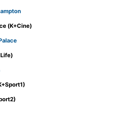
thampton
ace (K+Cine)
 Palace
Life)
s
(K+Sport1)
port2)