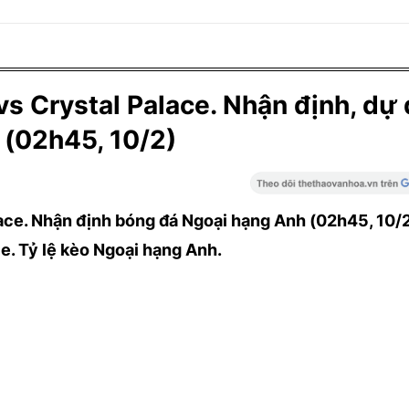
vs Crystal Palace. Nhận định, dự
 (02h45, 10/2)
lace. Nhận định bóng đá Ngoại hạng Anh (02h45, 10/2
e. Tỷ lệ kèo Ngoại hạng Anh.