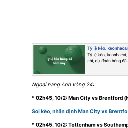
Tỷ lệ kèo, keonhacai
Tỷ lệ kèo, keonhacai,
cái, dự đoán bóng đá
Ngoại hạng Anh vòng 24:
* 02h45, 10/2: Man City vs Brentford 
Soi kèo, nhận định Man City vs Brentfo
* 02h45, 10/2: Tottenham vs Southam