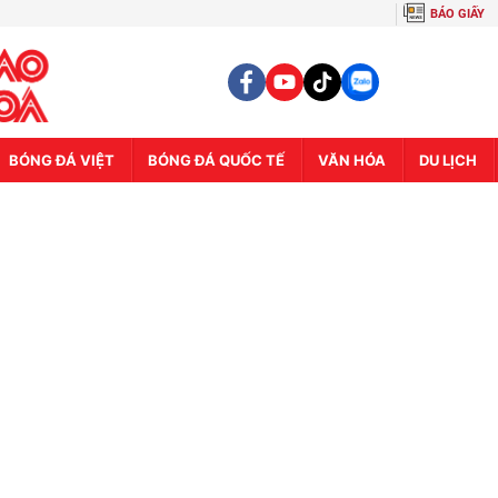
BÁO GIẤY
BÓNG ĐÁ VIỆT
BÓNG ĐÁ QUỐC TẾ
VĂN HÓA
DU LỊCH