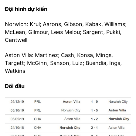
Đội hình dự kiến
Norwich: Krul; Aarons, Gibson, Kabak, Williams;
McLean, Gilmour, Lees Melou; Sargent, Pukki,
Cantwell
Aston Villa: Martinez; Cash, Konsa, Mings,
Targett; McGinn, Sanson, Luiz; Buendia, Ings,
Watkins
Đối đầu