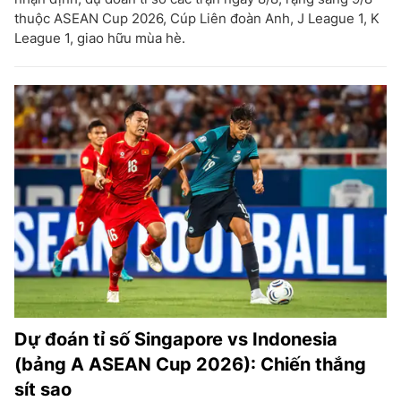
thuộc ASEAN Cup 2026, Cúp Liên đoàn Anh, J League 1, K
League 1, giao hữu mùa hè.
Dự đoán tỉ số Singapore vs Indonesia
(bảng A ASEAN Cup 2026): Chiến thắng
sít sao