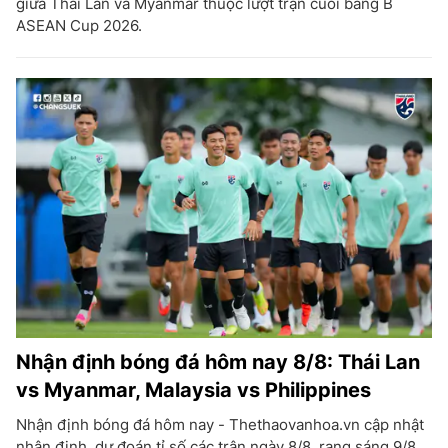
giữa Thái Lan và Myanmar thuộc lượt trận cuối bảng B
ASEAN Cup 2026.
Nhận định bóng đá hôm nay 8/8: Thái Lan
vs Myanmar, Malaysia vs Philippines
Nhận định bóng đá hôm nay - Thethaovanhoa.vn cập nhật
nhận định, dự đoán tỉ số các trận ngày 8/8, rạng sáng 9/8