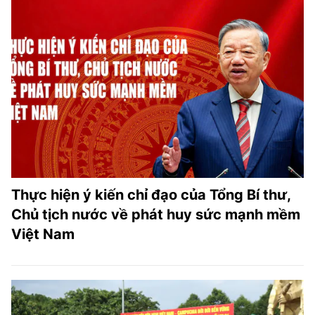
Thực hiện ý kiến chỉ đạo của Tổng Bí thư,
Chủ tịch nước về phát huy sức mạnh mềm
Việt Nam