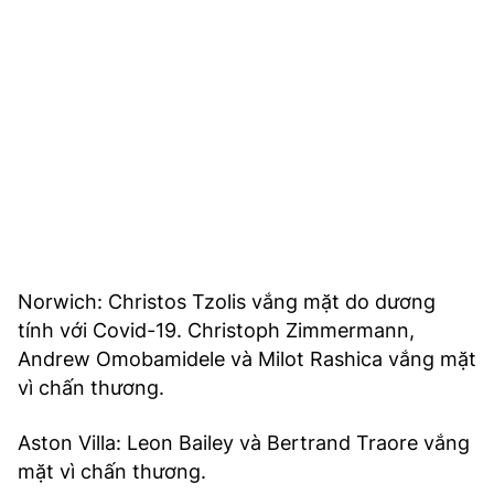
Norwich: Christos Tzolis vắng mặt do dương
tính với Covid-19. Christoph Zimmermann,
Andrew Omobamidele và Milot Rashica vắng mặt
vì chấn thương.
Aston Villa: Leon Bailey và Bertrand Traore vắng
mặt vì chấn thương.