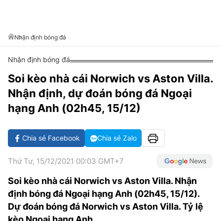
VĂN HÓA SỐNG KHỎE
ĐỌC - XEM
BÓNG ĐÁ
KẾT QUẢ
CÁC CÚP CHÂU ÂU
GOLF
GIẢI TRÍ
NHỊP ĐẬP SỨC KHỎE
DIỄN ĐÀN
VĂN HÓA
BẢNG XẾP HẠNG
Nhận định bóng đá
DU LỊCH
PHIM
X-QUANG TIN ĐỒN
CÔNG NGHIỆP VĂN HÓA
GIẢI TRÍ
Nhận định bóng đá
THẾ GIỚI SAO
TIN TỨC
ÂM NHẠC
VIẾT LẠI ƯỚC MƠ
Soi kèo nhà cái Norwich vs Aston Villa.
HIGHTECH
Nhận định, dự đoán bóng đá Ngoại
ĐIỂM ĐẾN
KBIZ
hạng Anh (02h45, 15/12)
TIÊU ĐIỂM - SPOTLIGHT
ẢNH
BẠN CẦN BIẾT
Chia sẻ Facebook
Chia sẻ Zalo
ẨM THỰC
INFOGRAPHIC
Thứ Tư, 15/12/2021 00:03 GMT+7
TƯ VẤN
E-MAGAZINE
Soi kèo nhà cái Norwich vs Aston Villa. Nhận
ẢNH
định bóng đá Ngoại hạng Anh (02h45, 15/12).
Dự đoán bóng đá Norwich vs Aston Villa. Tỷ lệ
BÁO GIẤY
kèo Ngoại hạng Anh.