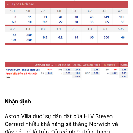
Nhận định
Aston Villa dưới sự dẫn dắt của HLV Steven
Gerrard nhiều khả năng sẽ thắng Norwich và
đây có thể là trận đấu có nhiều bàn thắng.