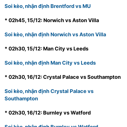
Soi kèo, nhận định Brentford vs MU
* 02h45, 15/12: Norwich vs Aston Villa
Soi kèo, nhận định Norwich vs Aston Villa
* 02h30, 15/12: Man City vs Leeds
Soi kèo, nhận định Man City vs Leeds
* 02h30, 16/12: Crystal Palace vs Southampton
Soi kèo, nhận định Crystal Palace vs
Southampton
* 02h30, 16/12: Burnley vs Watford
Soi kèo, nhận định Burnley vs Watford