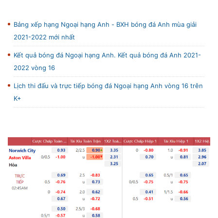
Bảng xếp hạng Ngoại hạng Anh - BXH bóng đá Anh mùa giải
2021-2022 mới nhất
Kết quả bóng đá Ngoại hạng Anh. Kết quả bóng đá Anh 2021-
2022 vòng 16
Lịch thi đấu và trực tiếp bóng đá Ngoại hạng Anh vòng 16 trên
K+