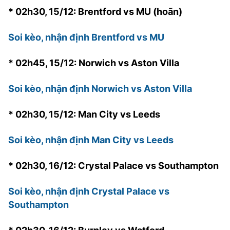
* 02h30, 15/12: Brentford vs MU (hoãn)
Soi kèo, nhận định Brentford vs MU
* 02h45, 15/12: Norwich vs Aston Villa
Soi kèo, nhận định Norwich vs Aston Villa
* 02h30, 15/12: Man City vs Leeds
Soi kèo, nhận định Man City vs Leeds
* 02h30, 16/12: Crystal Palace vs Southampton
Soi kèo, nhận định Crystal Palace vs
Southampton