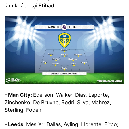
làm khách tại Etihad.
- Man City:
Ederson; Walker, Dias, Laporte,
Zinchenko; De Bruyne, Rodri, Silva; Mahrez,
Sterling, Foden
- Leeds:
Meslier; Dallas, Ayling, Llorente, Firpo;