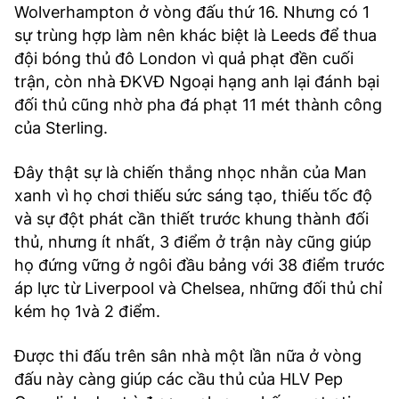
Wolverhampton ở vòng đấu thứ 16. Nhưng có 1
sự trùng hợp làm nên khác biệt là Leeds để thua
đội bóng thủ đô London vì quả phạt đền cuối
trận, còn nhà ĐKVĐ Ngoại hạng anh lại đánh bại
đối thủ cũng nhờ pha đá phạt 11 mét thành công
của Sterling.
Đây thật sự là chiến thắng nhọc nhằn của Man
xanh vì họ chơi thiếu sức sáng tạo, thiếu tốc độ
và sự đột phát cần thiết trước khung thành đối
thủ, nhưng ít nhất, 3 điểm ở trận này cũng giúp
họ đứng vững ở ngôi đầu bảng với 38 điểm trước
áp lực từ Liverpool và Chelsea, những đối thủ chỉ
kém họ 1và 2 điểm.
Được thi đấu trên sân nhà một lần nữa ở vòng
đấu này càng giúp các cầu thủ của HLV Pep