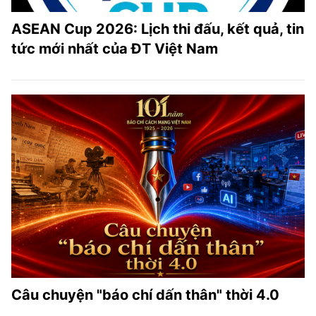
ASEAN Cup 2026: Lịch thi đấu, kết quả, tin
tức mới nhất của ĐT Việt Nam
Câu chuyện "báo chí dấn thân" thời 4.0