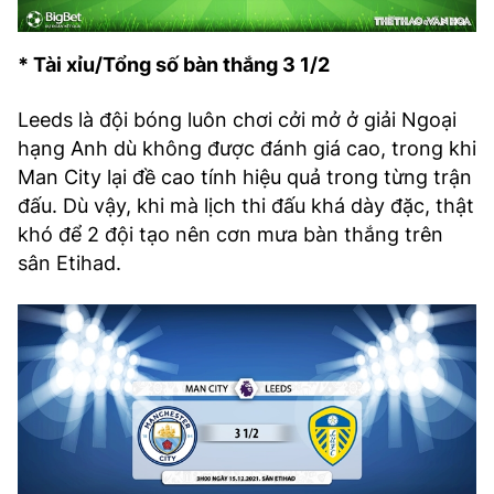
* Tài xỉu/Tổng số bàn thắng 3 1/2
Leeds là đội bóng luôn chơi cởi mở ở giải Ngoại
hạng Anh dù không được đánh giá cao, trong khi
Man City lại đề cao tính hiệu quả trong từng trận
đấu. Dù vậy, khi mà lịch thi đấu khá dày đặc, thật
khó để 2 đội tạo nên cơn mưa bàn thắng trên
sân Etihad.