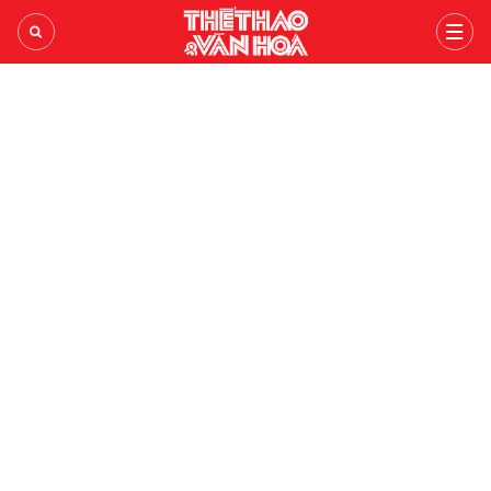
ASEAN CUP 2026
TIN TỨC 24H
LỊCH THI ĐẤU
THỂ THAO
TRONG NƯỚC
BÓNG ĐÁ VIỆT
BÓNG CHUYỀN
THẾ GIỚI
BÓNG ĐÁ QUỐC TẾ
V-LEAGUE
PICKLEBALL
BÌNH LUẬN
NHẬN ĐỊNH BÓNG ĐÁ
ANH
CÁC ĐTQG
CHẠY
VIDEO
LIVE
TÂY BAN NHA
TENNIS
VĂN HÓA
THỂ THAO
LỊCH THI ĐẤU
ITALY
BILLIARDS SNOOKER