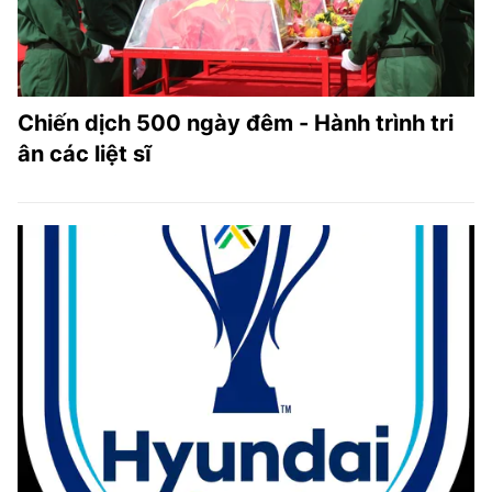
Chiến dịch 500 ngày đêm - Hành trình tri
ân các liệt sĩ