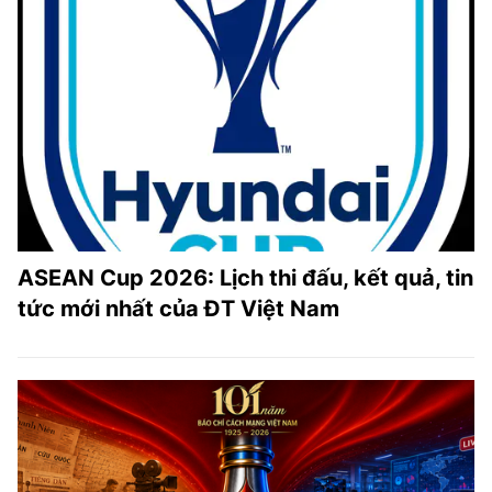
ASEAN Cup 2026: Lịch thi đấu, kết quả, tin
tức mới nhất của ĐT Việt Nam