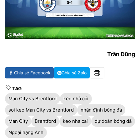
Trần Dũng
Chia sẻ Facebook
Chia sẻ Zalo
TAG
Man City vs Brentford
kèo nhà cái
soi kèo Man City vs Brentford
nhận định bóng đá
Man City
Brentford
keo nha cai
dự đoán bóng đá
Ngoại hạng Anh