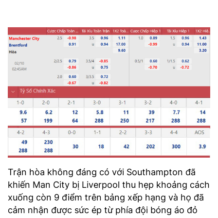
Trận hòa không đáng có với Southampton đã
khiến Man City bị Liverpool thu hẹp khoảng cách
xuống còn 9 điểm trên bảng xếp hạng và họ đã
cảm nhận được sức ép từ phía đội bóng áo đỏ