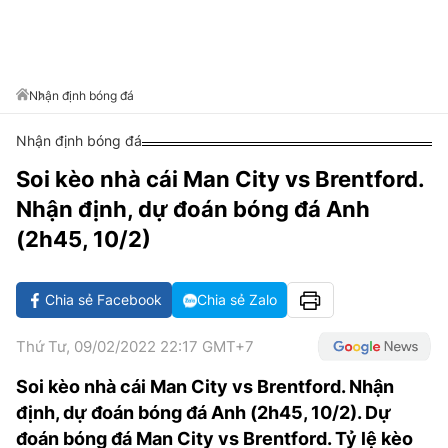
VĂN HÓA SỐNG KHỎE
ĐỌC - XEM
BÓNG ĐÁ
KẾT QUẢ
CÁC CÚP CHÂU ÂU
GOLF
GIẢI TRÍ
NHỊP ĐẬP SỨC KHỎE
DIỄN ĐÀN
VĂN HÓA
BẢNG XẾP HẠNG
DU LỊCH
PHIM
X-QUANG TIN ĐỒN
CÔNG NGHIỆP VĂN HÓA
Nhận định bóng đá
GIẢI TRÍ
THẾ GIỚI SAO
TIN TỨC
Nhận định bóng đá
ÂM NHẠC
VIẾT LẠI ƯỚC MƠ
Soi kèo nhà cái Man City vs Brentford.
HIGHTECH
ĐIỂM ĐẾN
KBIZ
Nhận định, dự đoán bóng đá Anh
TIÊU ĐIỂM - SPOTLIGHT
ẢNH
(2h45, 10/2)
BẠN CẦN BIẾT
ẨM THỰC
Chia sẻ Facebook
Chia sẻ Zalo
INFOGRAPHIC
TƯ VẤN
E-MAGAZINE
Thứ Tư, 09/02/2022 22:17 GMT+7
ẢNH
Soi kèo nhà cái Man City vs Brentford. Nhận
định, dự đoán bóng đá Anh (2h45, 10/2). Dự
BÁO GIẤY
đoán bóng đá Man City vs Brentford. Tỷ lệ kèo