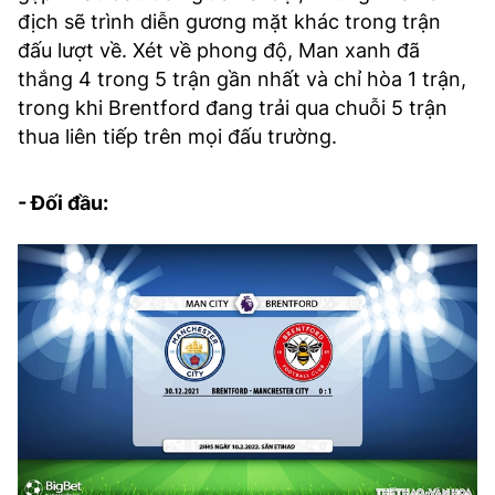
địch sẽ trình diễn gương mặt khác trong trận
đấu lượt về. Xét về phong độ, Man xanh đã
thắng 4 trong 5 trận gần nhất và chỉ hòa 1 trận,
trong khi Brentford đang trải qua chuỗi 5 trận
thua liên tiếp trên mọi đấu trường.
- Đối đầu: