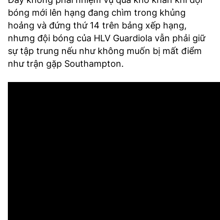
bóng mới lên hạng đang chìm trong khủng
hoảng và đứng thứ 14 trên bảng xếp hạng,
nhưng đội bóng của HLV Guardiola vẫn phải giữ
sự tập trung nếu như không muốn bị mất điểm
như trận gặp Southampton.