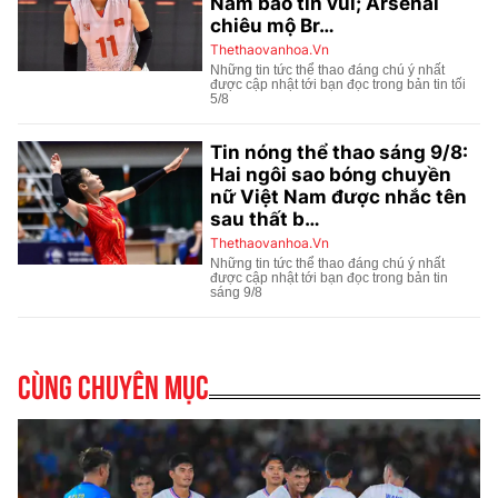
Cùng chuyên mục