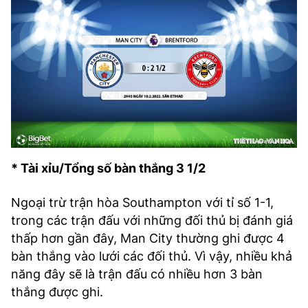
* Tài xỉu/Tổng số bàn thắng 3 1/2
Ngoại trừ trận hòa Southampton với tỉ số 1-1,
trong các trận đấu với những đối thủ bị đánh giá
thấp hơn gần đây, Man City thường ghi được 4
bàn thắng vào lưới các đối thủ. Vì vậy, nhiều khả
năng đây sẽ là trận đấu có nhiều hơn 3 bàn
thắng được ghi.