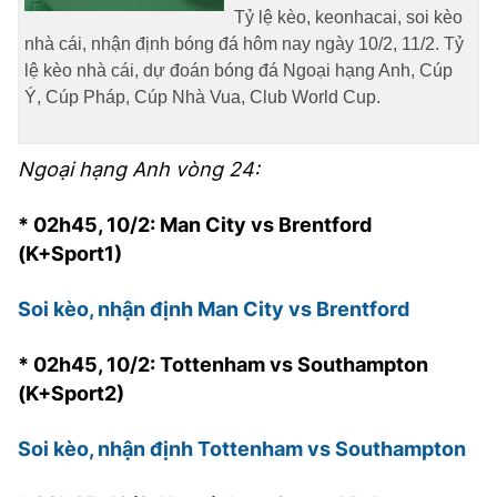
Tỷ lệ kèo, keonhacai, soi kèo
nhà cái, nhận định bóng đá hôm nay ngày 10/2, 11/2. Tỷ
lệ kèo nhà cái, dự đoán bóng đá Ngoại hạng Anh, Cúp
Ý, Cúp Pháp, Cúp Nhà Vua, Club World Cup.
Ngoại hạng Anh vòng 24:
* 02h45, 10/2: Man City vs Brentford
(K+Sport1)
Soi kèo, nhận định Man City vs Brentford
* 02h45, 10/2: Tottenham vs Southampton
(K+Sport2)
Soi kèo, nhận định Tottenham vs Southampton