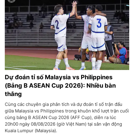
Dự đoán tỉ số Malaysia vs Philippines
(Bảng B ASEAN Cup 2026): Nhiều bàn
thắng
Cùng các chuyên gia phân tích và dự đoán tỉ số trận đấu
giữa Malaysia vs Philippines trong khuôn khổ lượt trận cuối
cùng bảng B ASEAN Cup 2026 (AFF Cup), diễn ra lúc
20h00 ngày 08/08/2026 (giờ Việt Nam) tại sân vận động
Kuala Lumpur (Malaysia).