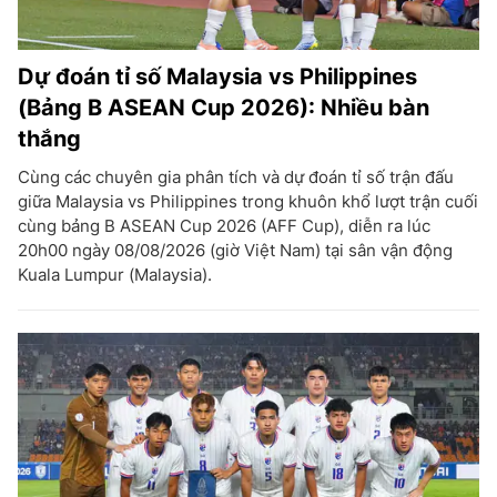
Dự đoán tỉ số Malaysia vs Philippines
(Bảng B ASEAN Cup 2026): Nhiều bàn
thắng
Cùng các chuyên gia phân tích và dự đoán tỉ số trận đấu
giữa Malaysia vs Philippines trong khuôn khổ lượt trận cuối
cùng bảng B ASEAN Cup 2026 (AFF Cup), diễn ra lúc
20h00 ngày 08/08/2026 (giờ Việt Nam) tại sân vận động
Kuala Lumpur (Malaysia).