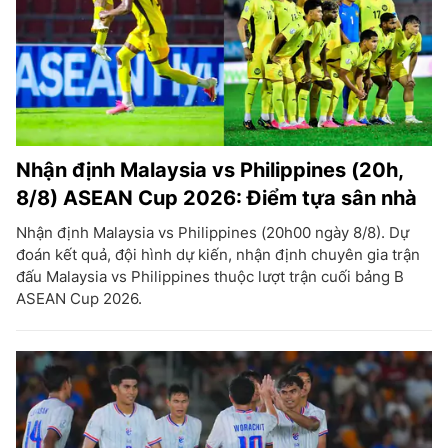
Nhận định Malaysia vs Philippines (20h,
8/8) ASEAN Cup 2026: Điểm tựa sân nhà
Nhận định Malaysia vs Philippines (20h00 ngày 8/8). Dự
đoán kết quả, đội hình dự kiến, nhận định chuyên gia trận
đấu Malaysia vs Philippines thuộc lượt trận cuối bảng B
ASEAN Cup 2026.