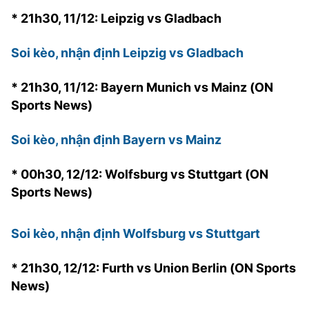
* 21h30, 11/12: Leipzig vs Gladbach
Soi kèo, nhận định Leipzig vs Gladbach
* 21h30, 11/12: Bayern Munich vs Mainz (ON
Sports News)
Soi kèo, nhận định Bayern vs Mainz
* 00h30, 12/12: Wolfsburg vs Stuttgart (ON
Sports News)
Soi kèo, nhận định Wolfsburg vs Stuttgart
* 21h30, 12/12: Furth vs Union Berlin (ON Sports
News)