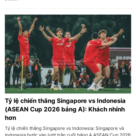
Tỷ lệ chiến thắng Singapore vs Indonesia
(ASEAN Cup 2026 bảng A): Khách nhỉnh
hơn
Tỷ lệ chiến thắng Singapore vs Indonesia: Singapore và
Indonesia bước vào lượt trận cuối bảng A ASEAN Cup 2026