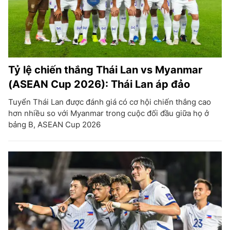
Tỷ lệ chiến thắng Thái Lan vs Myanmar
(ASEAN Cup 2026): Thái Lan áp đảo
Tuyển Thái Lan được đánh giá có cơ hội chiến thắng cao
hơn nhiều so với Myanmar trong cuộc đối đầu giữa họ ở
bảng B, ASEAN Cup 2026