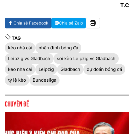
T.C
Chia sẻ Facebook
Chia sẻ Zalo
TAG
kèo nhà cái
nhận định bóng đá
Leipzig vs Gladbach
soi kèo Leipzig vs Gladbach
keo nha cai
Leipzig
Gladbach
dự đoán bóng đá
tỷ lệ kèo
Bundesliga
Chuyên đề