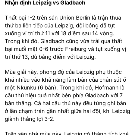
Nhận định Leipzig vs Gladbach
Thất bại 1-2 trên sân Union Berlin là trận thua
thứ ba liên tiếp của Leipzig, đội bóng đã tụt
xuống vị trí thứ 11 với 18 điểm sau 14 vòng.
Trong khi đó, Gladbach cũng vừa trải qua thất
bại muối mặt 0-6 trước Freiburg và tụt xuống vị
trí thứ 13, dù bằng điểm với Leipzig.
Mùa giải này, phong độ của Leipzig phụ thuộc
khá nhiều vào khả năng làm bàn của chân sút ố
một Nkunku (6 bàn). Trong khi đó, Hofmann là
cầu thủ hiệu quả nhất bên phía Gladbach với 7
bàn thắng. Cả hai cầu thủ này đều từng ghi bàn
ở lần chạm trán gần nhất giữa hai đội, khi Leipzig
giành thắng lợi 3-2.
Trên sân nhà mùa này, Leipzig có thành tích khá