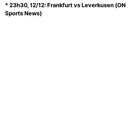
* 23h30, 12/12: Frankfurt vs Leverkusen (ON
Sports News)