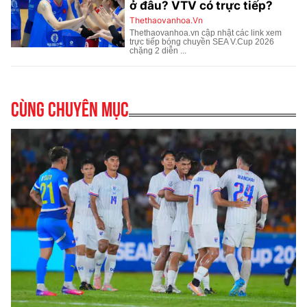
Cùng chuyên mục