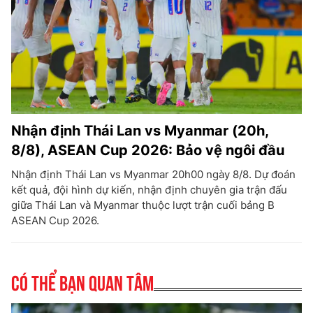
Nhận định Thái Lan vs Myanmar (20h,
8/8), ASEAN Cup 2026: Bảo vệ ngôi đầu
Nhận định Thái Lan vs Myanmar 20h00 ngày 8/8. Dự đoán
kết quả, đội hình dự kiến, nhận định chuyên gia trận đấu
giữa Thái Lan và Myanmar thuộc lượt trận cuối bảng B
ASEAN Cup 2026.
Có thể bạn quan tâm