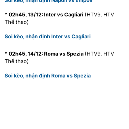
Soi kèo, nhận định Napoli vs Empoli
* 02h45, 13/12: Inter vs Cagliari
(HTV9, HTV
Thể thao)
Soi kèo, nhận định Inter vs Cagliari
* 02h45, 14/12: Roma vs Spezia
(HTV9, HTV
Thể thao)
Soi kèo, nhận định Roma vs Spezia