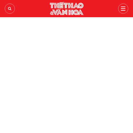
ASEAN CUP 2026
TIN TỨC 24H
LỊCH THI ĐẤU
THỂ THAO
TRONG NƯỚC
BÓNG ĐÁ VIỆT
BÓNG CHUYỀN
THẾ GIỚI
BÓNG ĐÁ QUỐC TẾ
V-LEAGUE
PICKLEBALL
BÌNH LUẬN
NHẬN ĐỊNH BÓNG ĐÁ
ANH
CÁC ĐTQG
CHẠY
VIDEO
LIVE
TÂY BAN NHA
TENNIS
VĂN HÓA
THỂ THAO
LỊCH THI ĐẤU
ITALY
BILLIARDS SNOOKER