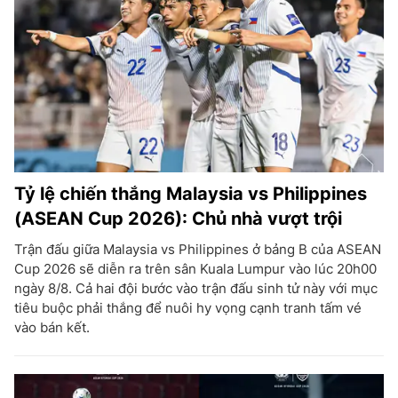
Tỷ lệ chiến thắng Malaysia vs Philippines
(ASEAN Cup 2026): Chủ nhà vượt trội
Trận đấu giữa Malaysia vs Philippines ở bảng B của ASEAN
Cup 2026 sẽ diễn ra trên sân Kuala Lumpur vào lúc 20h00
ngày 8/8. Cả hai đội bước vào trận đấu sinh tử này với mục
tiêu buộc phải thắng để nuôi hy vọng cạnh tranh tấm vé
vào bán kết.