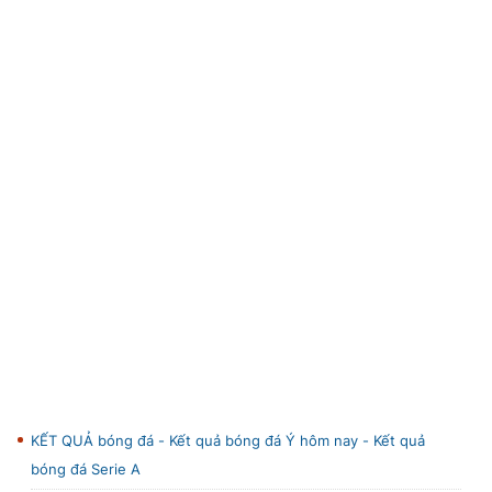
KẾT QUẢ bóng đá - Kết quả bóng đá Ý hôm nay - Kết quả
bóng đá Serie A