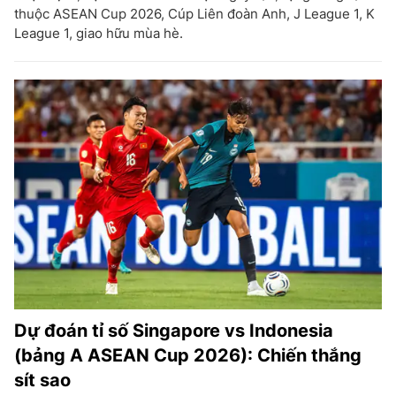
thuộc ASEAN Cup 2026, Cúp Liên đoàn Anh, J League 1, K
League 1, giao hữu mùa hè.
Dự đoán tỉ số Singapore vs Indonesia
(bảng A ASEAN Cup 2026): Chiến thắng
sít sao