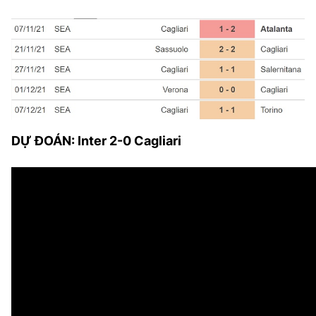
DỰ ĐOÁN: Inter 2-0 Cagliari