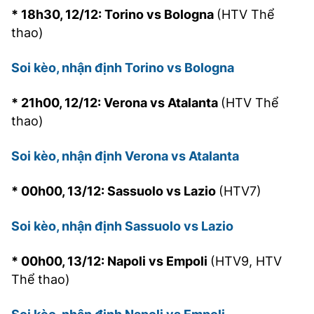
* 18h30, 12/12: Torino vs Bologna
(HTV Thể
thao)
Soi kèo, nhận định Torino vs Bologna
* 21h00, 12/12: Verona vs Atalanta
(HTV Thể
thao)
Soi kèo, nhận định Verona vs Atalanta
* 00h00, 13/12: Sassuolo vs Lazio
(HTV7)
Soi kèo, nhận định Sassuolo vs Lazio
* 00h00, 13/12: Napoli vs Empoli
(HTV9, HTV
Thể thao)