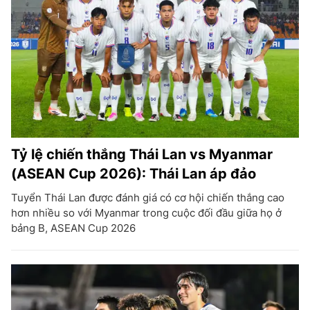
Tỷ lệ chiến thắng Thái Lan vs Myanmar
(ASEAN Cup 2026): Thái Lan áp đảo
Tuyển Thái Lan được đánh giá có cơ hội chiến thắng cao
hơn nhiều so với Myanmar trong cuộc đối đầu giữa họ ở
bảng B, ASEAN Cup 2026