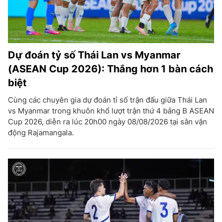
Dự đoán tỷ số Thái Lan vs Myanmar
(ASEAN Cup 2026): Thắng hơn 1 bàn cách
biệt
Cùng các chuyên gia dự đoán tỉ số trận đấu giữa Thái Lan
vs Myanmar trong khuôn khổ lượt trận thứ 4 bảng B ASEAN
Cup 2026, diễn ra lúc 20h00 ngày 08/08/2026 tại sân vận
động Rajamangala.