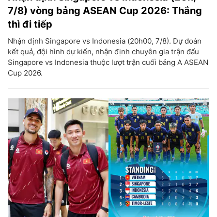
7/8) vòng bảng ASEAN Cup 2026: Thắng
thì đi tiếp
Nhận định Singapore vs Indonesia (20h00, 7/8). Dự đoán
kết quả, đội hình dự kiến, nhận định chuyên gia trận đấu
Singapore vs Indonesia thuộc lượt trận cuối bảng A ASEAN
Cup 2026.