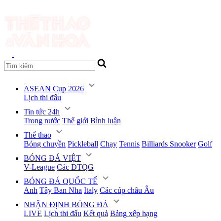
ASEAN Cup 2026
Lịch thi đấu
Tin tức 24h
Trong nước
Thế giới
Bình luận
Thể thao
Bóng chuyền
Pickleball
Chạy
Tennis
Billiards Snooker
Golf
BÓNG ĐÁ VIỆT
V-League
Các ĐTQG
BÓNG ĐÁ QUỐC TẾ
Anh
Tây Ban Nha
Italy
Các cúp châu Âu
NHẬN ĐỊNH BÓNG ĐÁ
LIVE
Lịch thi đấu
Kết quả
Bảng xếp hạng