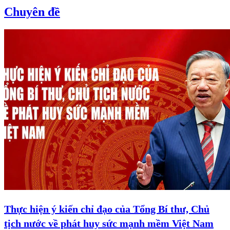
Chuyên đề
Thực hiện ý kiến chỉ đạo của Tổng Bí thư, Chủ
tịch nước về phát huy sức mạnh mềm Việt Nam