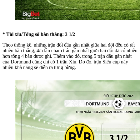
* Tài xỉu/Tổng số bàn thắng: 3 1/2
Theo thống kê, những trận đối đầu gần nhất giữa hai đội đều có rất
nhiều bàn thắng, 4/5 lần chạm trán gần nhất giữa hai đội đã có nhiều
hơn tổng 4 bàn được ghi. Thêm vào đó, trong 5 trận đấu gần nhất
của Dortmund cũng chỉ có 1 trận Xỉu. Do đó, trận Siêu cúp này
nhiều khả năng sẽ diễn ra tưng bừng.