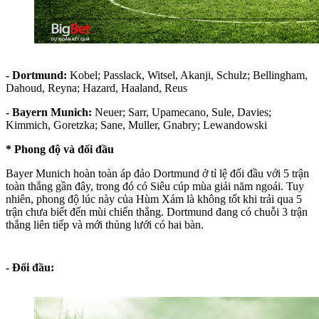
- Dortmund:
Kobel; Passlack, Witsel, Akanji, Schulz; Bellingham,
Dahoud, Reyna; Hazard, Haaland, Reus
- Bayern Munich:
Neuer; Sarr, Upamecano, Sule, Davies;
Kimmich, Goretzka; Sane, Muller, Gnabry; Lewandowski
* Phong độ và đối đầu
Bayer Munich hoàn toàn áp đảo Dortmund ở tỉ lệ đối đầu với 5 trận
toàn thắng gần đây, trong đó có Siêu cúp mùa giải năm ngoái. Tuy
nhiên, phong độ lúc này của Hùm Xám là không tốt khi trải qua 5
trận chưa biết đến mùi chiến thắng. Dortmund đang có chuỗi 3 trận
thắng liên tiếp và mới thủng lưới có hai bàn.
- Đối đầu: