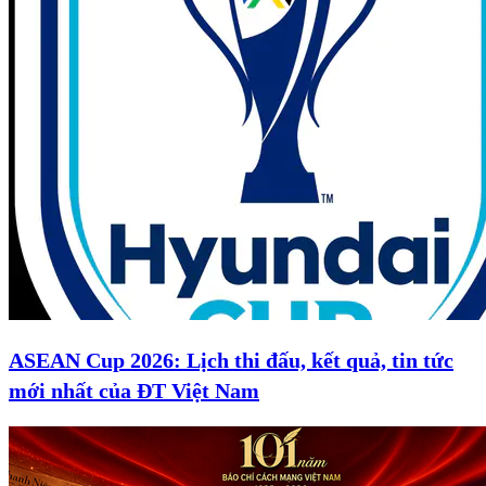
ASEAN Cup 2026: Lịch thi đấu, kết quả, tin tức
mới nhất của ĐT Việt Nam