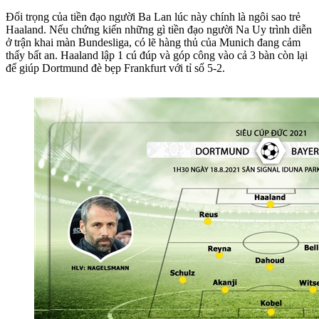
Đối trọng của tiền đạo người Ba Lan lúc này chính là ngôi sao trẻ
Haaland. Nếu chứng kiến những gì tiền đạo người Na Uy trình diễn
ở trận khai màn Bundesliga, có lẽ hàng thủ của Munich đang cảm
thấy bất an. Haaland lập 1 cú đúp và góp công vào cả 3 bàn còn lại
để giúp Dortmund đè bẹp Frankfurt với tỉ số 5-2.