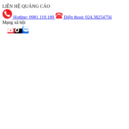
LIÊN HỆ QUẢNG CÁO
Hotline: 0981.119.189
Điện thoại: 024.38254756
Mạng xã hội