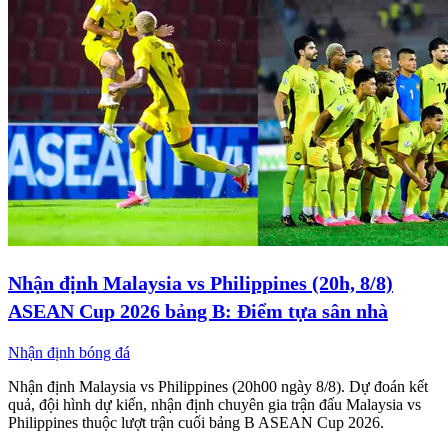
Nhận định Malaysia vs Philippines (20h, 8/8)
ASEAN Cup 2026 bảng B: Điểm tựa sân nhà
Nhận định bóng đá
Nhận định Malaysia vs Philippines (20h00 ngày 8/8). Dự đoán kết
quả, đội hình dự kiến, nhận định chuyên gia trận đấu Malaysia vs
Philippines thuộc lượt trận cuối bảng B ASEAN Cup 2026.