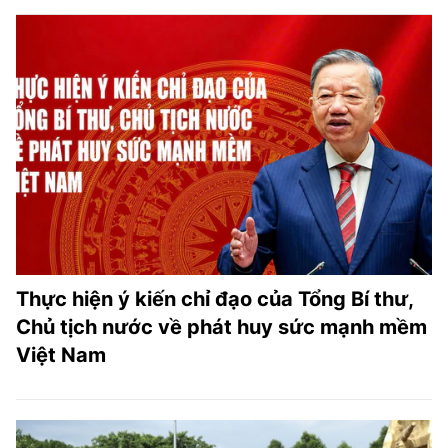
Thực hiện ý kiến chỉ đạo của Tổng Bí thư,
Chủ tịch nước về phát huy sức mạnh mềm
Việt Nam