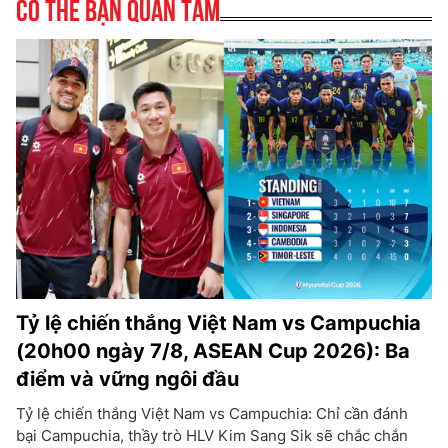
Có thể bạn quan tâm
Tỷ lệ chiến thắng Việt Nam vs Campuchia
(20h00 ngày 7/8, ASEAN Cup 2026): Ba
điểm và vững ngôi đầu
Tỷ lệ chiến thắng Việt Nam vs Campuchia: Chỉ cần đánh
bại Campuchia, thầy trò HLV Kim Sang Sik sẽ chắc chắn