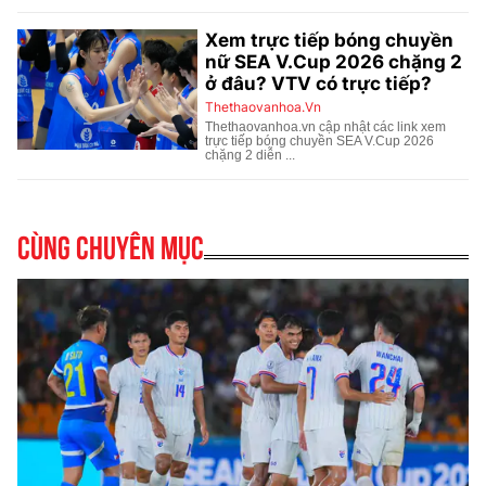
Cùng chuyên mục