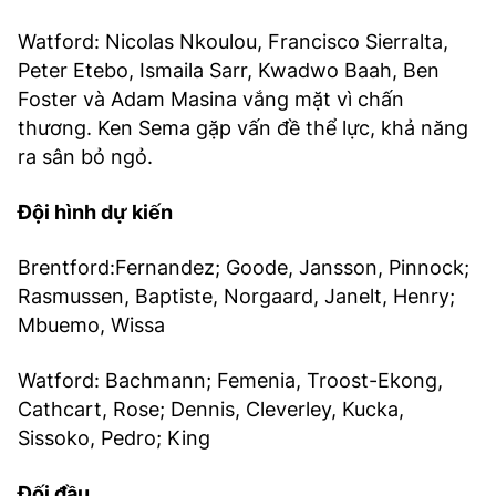
Watford: Nicolas Nkoulou, Francisco Sierralta,
Peter Etebo, Ismaila Sarr, Kwadwo Baah, Ben
Foster và Adam Masina vắng mặt vì chấn
thương. Ken Sema gặp vấn đề thể lực, khả năng
ra sân bỏ ngỏ.
Đội hình dự kiến
Brentford:Fernandez; Goode, Jansson, Pinnock;
Rasmussen, Baptiste, Norgaard, Janelt, Henry;
Mbuemo, Wissa
Watford: Bachmann; Femenia, Troost-Ekong,
Cathcart, Rose; Dennis, Cleverley, Kucka,
Sissoko, Pedro; King
Đối đầu