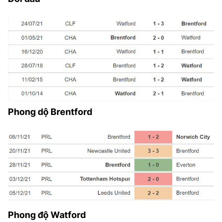
Phong dộ Brentford
Phong độ Watford