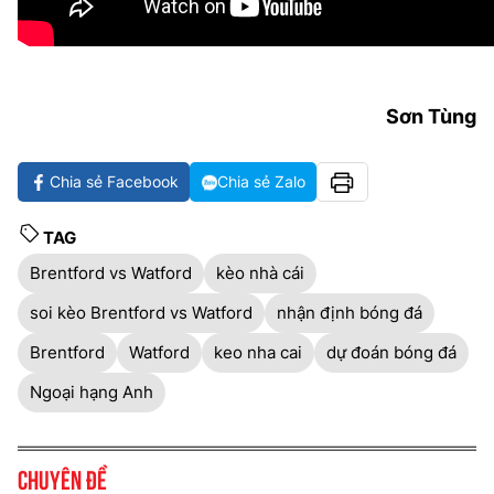
Sơn Tùng
Chia sẻ Facebook
Chia sẻ Zalo
TAG
Brentford vs Watford
kèo nhà cái
soi kèo Brentford vs Watford
nhận định bóng đá
Brentford
Watford
keo nha cai
dự đoán bóng đá
Ngoại hạng Anh
Chuyên đề