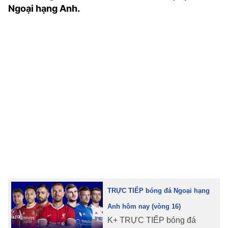
Ngoại hạng Anh.
TRA CỨU PHƯỜNG XÃ
CỐNG HIẾN
BÙI XUÂN PHÁI
TIỆN ÍCH
LIÊN HỆ QUẢNG CÁO
Hotline: 0981.119.189
Điện thoại: 024.38254756
MẠNG XÃ HỘI
TRỰC TIẾP bóng đá Ngoại hạng
Anh hôm nay (vòng 16)
K+ TRỰC TIẾP bóng đá