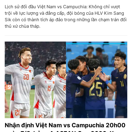
Lịch sử đối đầu Việt Nam vs Campuchia: Không chỉ vượt
trội về lực lượng và đẳng cấp, đội bóng của HLV Kim Sang
Sik còn có thành tích áp đảo trong những lần chạm trán đối
thủ xứ chùa tháp.
Nhận định Việt Nam vs Campuchia 20h00