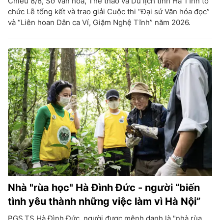
Chiều 8/8, Sở Văn hóa, Thể thao và Du lịch tỉnh Hà Tĩnh tổ
chức Lễ tổng kết và trao giải Cuộc thi “Đại sứ Văn hóa đọc”
và “Liên hoan Dân ca Ví, Giặm Nghệ Tĩnh” năm 2026.
Nhà "rùa học" Hà Đình Đức - người “biến
tình yêu thành những việc làm vì Hà Nội”
PGS.TS Hà Đình Đức, người được mệnh danh là "nhà rùa