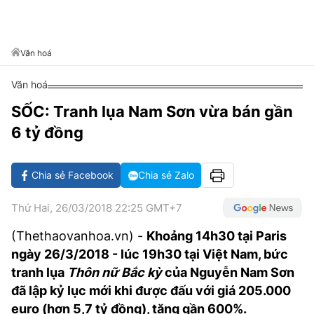
VĂN HÓA SỐNG KHỎE
ĐỌC - XEM
BÓNG ĐÁ
KẾT QUẢ
CÁC CÚP CHÂU ÂU
GOLF
GIẢI TRÍ
NHỊP ĐẬP SỨC KHỎE
DIỄN ĐÀN
VĂN HÓA
BẢNG XẾP HẠNG
Văn hoá
DU LỊCH
PHIM
X-QUANG TIN ĐỒN
CÔNG NGHIỆP VĂN HÓA
GIẢI TRÍ
Văn hoá
THẾ GIỚI SAO
TIN TỨC
ÂM NHẠC
VIẾT LẠI ƯỚC MƠ
SỐC: Tranh lụa Nam Sơn vừa bán gần
HIGHTECH
6 tỷ đồng
ĐIỂM ĐẾN
KBIZ
TIÊU ĐIỂM - SPOTLIGHT
ẢNH
Chia sẻ Facebook
Chia sẻ Zalo
BẠN CẦN BIẾT
ẨM THỰC
Thứ Hai, 26/03/2018 22:25 GMT+7
INFOGRAPHIC
TƯ VẤN
(Thethaovanhoa.vn) -
Khoảng 14h30 tại Paris
E-MAGAZINE
ngày 26/3/2018 - lúc 19h30 tại Việt Nam, bức
ẢNH
tranh lụa
Thôn nữ Bắc kỳ
của Nguyễn Nam Sơn
đã lập kỷ lục mới khi được đấu với giá 205.000
BÁO GIẤY
euro (hơn 5,7 tỷ đồng), tăng gần 600%.