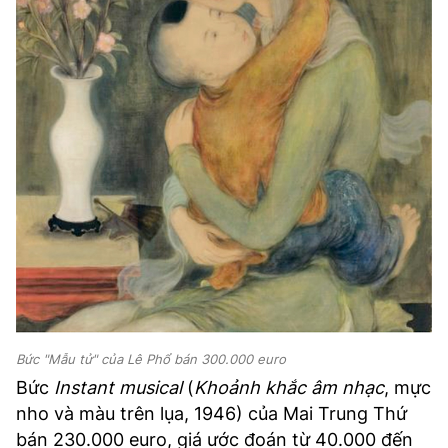
Bức "Mẫu tử" của Lê Phổ bán 300.000 euro
Bức
Instant musical
(
Khoảnh khắc âm nhạc
, mực
nho và màu trên lụa, 1946) của Mai Trung Thứ
bán 230.000 euro, giá ước đoán từ 40.000 đến