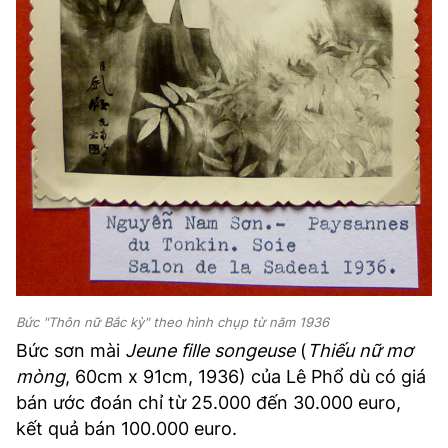
Bức "Thôn nữ Bắc kỳ" theo hình chụp từ năm 1936
Bức sơn mài
Jeune fille songeuse
(
Thiếu nữ mơ
mòng
, 60cm x 91cm, 1936) của Lê Phổ dù có giá
bán ước đoán chỉ từ 25.000 đến 30.000 euro,
kết quả bán 100.000 euro.