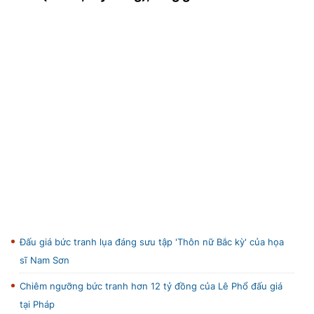
TRA CỨU PHƯỜNG XÃ
CỐNG HIẾN
BÙI XUÂN PHÁI
TIỆN ÍCH
LIÊN HỆ QUẢNG CÁO
Hotline: 0981.119.189
Điện thoại: 024.38254756
Đấu giá bức tranh lụa đáng sưu tập 'Thôn nữ Bắc kỳ' của họa
MẠNG XÃ HỘI
sĩ Nam Sơn
Chiêm ngưỡng bức tranh hơn 12 tỷ đồng của Lê Phổ đấu giá
tại Pháp