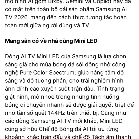
mô hình AI gồm Bixby, Gemini và Copilot nay đã
có mặt trên toàn bộ dải sản phẩm Samsung AI
TV 2026, mang đến cách thức tương tác hoàn
toàn mới giữa người dùng và TV.
Mang sân cỏ về nhà cùng Mini LED
Dòng AI TV Mini LED của Samsung là lựa chọn
sáng giá cho mùa bóng đá sôi động nhờ công
nghệ Pure Color Spectrum, giúp nâng tầm độ
sáng và độ tương phản, cho trải nghiệm hình
ảnh đỉnh cao xuyên suốt trận đấu. Tình trạng
giật hình, mờ nhòe trong những tình huống
bóng di chuyển nhanh sẽ được giải quyết triệt để
nhờ tần số quét 144Hz trên thiết bị. Cũng như
các dòng Samsung AI TV mới khác, Mini LED
cũng sở hữu Chế độ Bóng đá AI tối ưu từng
khoảnh khắc trận đấu và chế độ Tách âm thanh