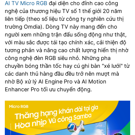
AI TV Micro RGB
đại diện cho đỉnh cao công
TRA CỨU PHƯỜNG XÃ
nghệ của thương hiệu TV số 1 thế giới 20 năm
CỐNG HIẾN
liên tiếp (theo số liệu từ công ty nghiên cứu thị
trường Omdia). Dòng TV này mang đến cho
BÙI XUÂN PHÁI
người xem những trận đấu sống động như thật,
với màu sắc được tái tạo chính xác, cải thiện độ
TIỆN ÍCH
tương phản và nâng cao chất lượng hiển thị nhờ
công nghệ đèn RGB siêu nhỏ. Những pha
LIÊN HỆ QUẢNG CÁO
chuyền bóng thần tốc hay cú ghi bàn "xé lưới" từ
các danh thủ hàng đầu đều trở nên mượt mà
Hotline: 0981.119.189
nhờ Bộ xử lý AI Engine Pro và AI Motion
Điện thoại: 024.38254756
Enhancer Pro tối ưu chuyển động.
MẠNG XÃ HỘI