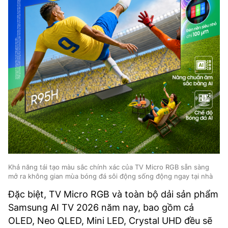
Khả năng tái tạo màu sắc chính xác của TV Micro RGB sẵn sàng
mở ra không gian mùa bóng đá sôi động sống động ngay tại nhà
Đặc biệt, TV Micro RGB và toàn bộ dải sản phẩm
Samsung AI TV 2026 năm nay, bao gồm cả
OLED, Neo QLED, Mini LED, Crystal UHD đều sẽ