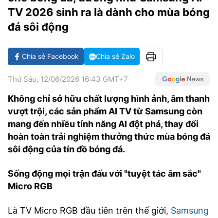
VĂN HÓA SỐNG KHỎE
ĐỌC - XEM
BÓNG ĐÁ
KẾT QUẢ
CÁC CÚP CHÂU ÂU
GOLF
TV 2026 sinh ra là dành cho mùa bóng
GIẢI TRÍ
NHỊP ĐẬP SỨC KHỎE
DIỄN ĐÀN
VĂN HÓA
đá sôi động
BẢNG XẾP HẠNG
DU LỊCH
PHIM
X-QUANG TIN ĐỒN
CÔNG NGHIỆP VĂN HÓA
GIẢI TRÍ
Chia sẻ Facebook
Chia sẻ Zalo
THẾ GIỚI SAO
TIN TỨC
ÂM NHẠC
VIẾT LẠI ƯỚC MƠ
Thứ Sáu, 12/06/2026 16:43 GMT+7
HIGHTECH
ĐIỂM ĐẾN
KBIZ
Không chỉ sở hữu chất lượng hình ảnh, âm thanh
TIÊU ĐIỂM - SPOTLIGHT
vượt trội, các sản phẩm AI TV từ Samsung còn
ẢNH
mang đến nhiều tính năng AI đột phá, thay đổi
BẠN CẦN BIẾT
hoàn toàn trải nghiệm thưởng thức mùa bóng đá
ẨM THỰC
INFOGRAPHIC
sôi động của tín đồ bóng đá.
TƯ VẤN
E-MAGAZINE
Sống động mọi trận đấu với "tuyệt tác âm sắc"
Micro RGB
ẢNH
BÁO GIẤY
Là TV Micro RGB đầu tiên trên thế giới,
Samsung