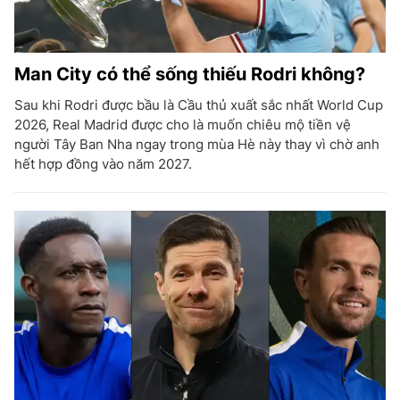
Man City có thể sống thiếu Rodri không?
Sau khi Rodri được bầu là Cầu thủ xuất sắc nhất World Cup
2026, Real Madrid được cho là muốn chiêu mộ tiền vệ
người Tây Ban Nha ngay trong mùa Hè này thay vì chờ anh
hết hợp đồng vào năm 2027.