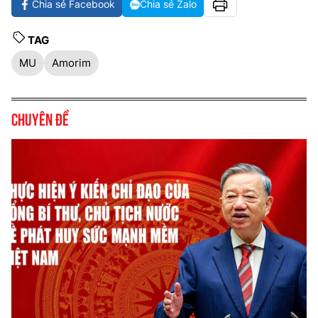
Chia sẻ Facebook
Chia sẻ Zalo
TAG
MU
Amorim
Chuyên đề