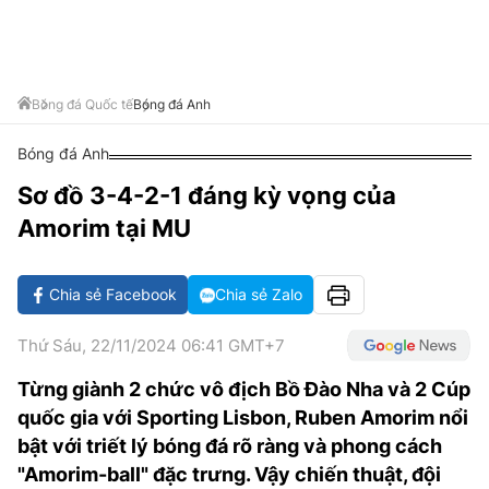
VĂN HÓA SỐNG KHỎE
ĐỌC - XEM
BÓNG ĐÁ
KẾT QUẢ
CÁC CÚP CHÂU ÂU
GOLF
GIẢI TRÍ
NHỊP ĐẬP SỨC KHỎE
DIỄN ĐÀN
VĂN HÓA
BẢNG XẾP HẠNG
DU LỊCH
PHIM
X-QUANG TIN ĐỒN
CÔNG NGHIỆP VĂN HÓA
Bóng đá Quốc tế
Bóng đá Anh
GIẢI TRÍ
THẾ GIỚI SAO
TIN TỨC
Bóng đá Anh
ÂM NHẠC
VIẾT LẠI ƯỚC MƠ
Sơ đồ 3-4-2-1 đáng kỳ vọng của
HIGHTECH
ĐIỂM ĐẾN
KBIZ
Amorim tại MU
TIÊU ĐIỂM - SPOTLIGHT
ẢNH
BẠN CẦN BIẾT
Chia sẻ Facebook
Chia sẻ Zalo
ẨM THỰC
INFOGRAPHIC
Thứ Sáu, 22/11/2024 06:41 GMT+7
TƯ VẤN
E-MAGAZINE
Từng giành 2 chức vô địch Bồ Đào Nha và 2 Cúp
quốc gia với Sporting Lisbon, Ruben Amorim nổi
ẢNH
bật với triết lý bóng đá rõ ràng và phong cách
BÁO GIẤY
"Amorim-ball" đặc trưng. Vậy chiến thuật, đội