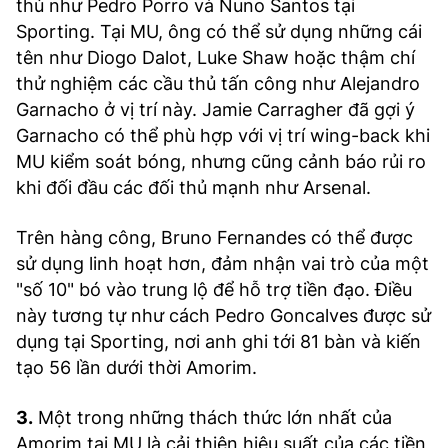
thủ như Pedro Porro và Nuno Santos tại
Sporting. Tại MU, ông có thể sử dụng những cái
tên như Diogo Dalot, Luke Shaw hoặc thậm chí
thử nghiệm các cầu thủ tấn công như Alejandro
Garnacho ở vị trí này. Jamie Carragher đã gợi ý
Garnacho có thể phù hợp với vị trí wing-back khi
MU kiểm soát bóng, nhưng cũng cảnh báo rủi ro
khi đối đầu các đối thủ mạnh như Arsenal.
Trên hàng công, Bruno Fernandes có thể được
sử dụng linh hoạt hơn, đảm nhận vai trò của một
"số 10" bó vào trung lộ để hỗ trợ tiền đạo. Điều
này tương tự như cách Pedro Goncalves được sử
dụng tại Sporting, nơi anh ghi tới 81 bàn và kiến
tạo 56 lần dưới thời Amorim.
3.
Một trong những thách thức lớn nhất của
Amorim tại MU là cải thiện hiệu suất của các tiền