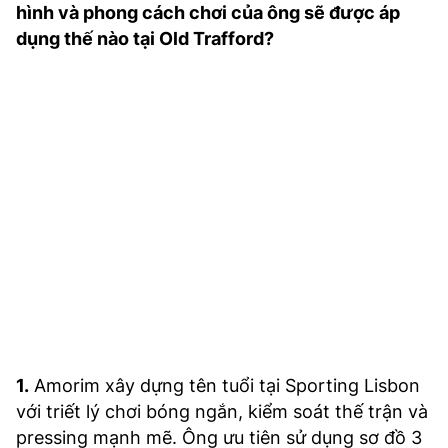
hình và phong cách chơi của ông sẽ được áp
TRA CỨU PHƯỜNG XÃ
dụng thế nào tại Old Trafford?
CỐNG HIẾN
BÙI XUÂN PHÁI
TIỆN ÍCH
LIÊN HỆ QUẢNG CÁO
Hotline: 0981.119.189
Điện thoại: 024.38254756
MẠNG XÃ HỘI
1.
Amorim xây dựng tên tuổi tại Sporting Lisbon
với triết lý chơi bóng ngắn, kiểm soát thế trận và
pressing mạnh mẽ. Ông ưu tiên sử dụng sơ đồ 3