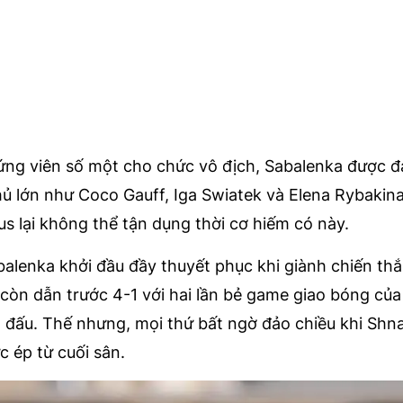
 ứng viên số một cho chức vô địch, Sabalenka được đ
hủ lớn như Coco Gauff, Iga Swiatek và Elena Rybakina
rus lại không thể tận dụng thời cơ hiếm có này.
abalenka khởi đầu đầy thuyết phục khi giành chiến th
ô còn dẫn trước 4-1 với hai lần bẻ game giao bóng của
 đấu. Thế nhưng, mọi thứ bất ngờ đảo chiều khi Shna
c ép từ cuối sân.