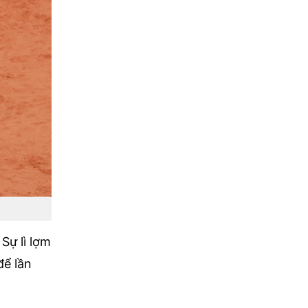
Sự lì lợm
để lần