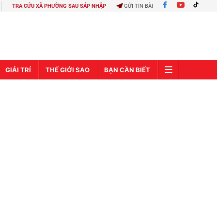
TRA CỨU XÃ PHƯỜNG SAU SÁP NHẬP
GỬI TIN BÀI
GIẢI TRÍ
THẾ GIỚI SAO
BẠN CẦN BIẾT