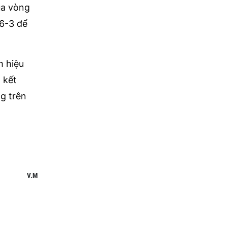
ua vòng
 6-3 để
h hiệu
 kết
ng trên
V.M