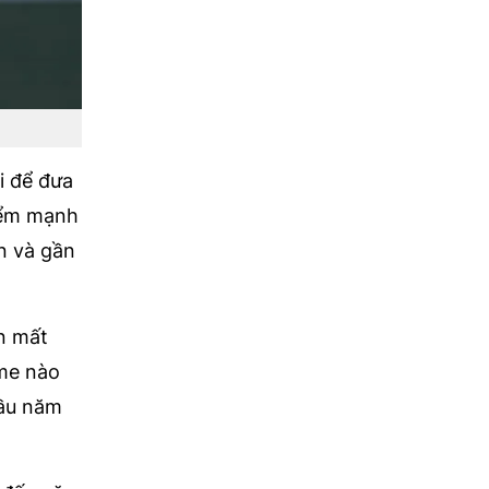
i để đưa
điểm mạnh
n và gần
n mất
ame nào
đầu năm