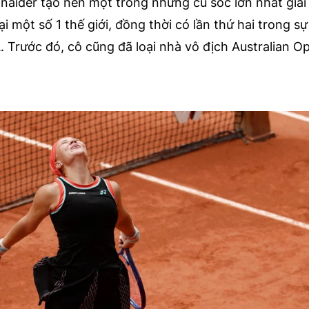
hnaider tạo nên một trong những cú sốc lớn nhất giả
ại một số 1 thế giới, đồng thời có lần thứ hai trong s
 Trước đó, cô cũng đã loại nhà vô địch Australian O