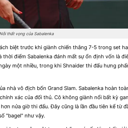
Nỗi thất vọng của Sabalenka
ch biệt trước khi giành chiến thắng 7-5 trong set ha
là thời điểm Sabalenka đánh mất sự ổn định vốn là 
ngày một nhiều, trong khi Shnaider thi đấu hưng phấ
của nhà vô địch bốn Grand Slam. Sabalenka hoàn toà
chính xác của đối thủ. Cô không giành nổi bất kỳ g
 hơn nửa giờ thi đấu. Đây cũng là lần đầu tiên kể từ 
số "bagel" như vậy.