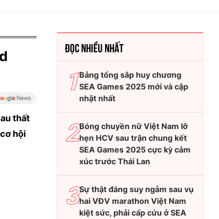
ĐỌC NHIỀU NHẤT
nd
Bảng tổng sắp huy chương
SEA Games 2025 mới và cập
nhật nhất
au thất
Bóng chuyền nữ Việt Nam lỡ
 cơ hội
hẹn HCV sau trận chung kết
SEA Games 2025 cực kỳ cảm
xúc trước Thái Lan
Sự thật đáng suy ngẫm sau vụ
hai VĐV marathon Việt Nam
kiệt sức, phải cấp cứu ở SEA