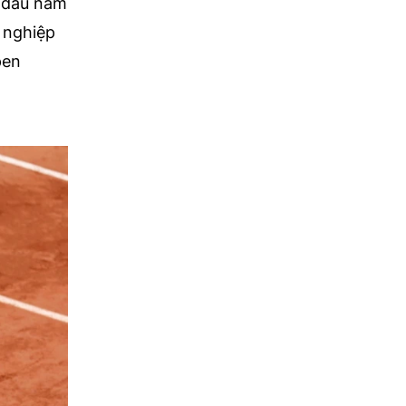
i đấu năm
ự nghiệp
pen