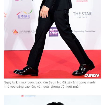
Ngay từ khi mới bước vào, Kim Seon Ho đã gây ấn tượng mạnh
nhờ vóc dáng cao lớn, vẻ ngoài phong độ ngút ngàn