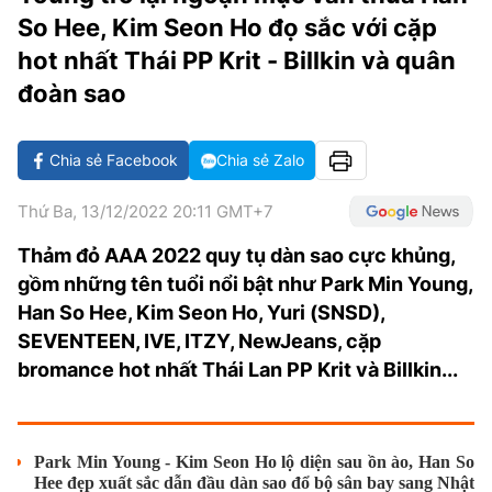
VĂN HÓA SỐNG KHỎE
ĐỌC - XEM
BÓNG ĐÁ
KẾT QUẢ
CÁC CÚP CHÂU ÂU
GOLF
So Hee, Kim Seon Ho đọ sắc với cặp
GIẢI TRÍ
NHỊP ĐẬP SỨC KHỎE
DIỄN ĐÀN
VĂN HÓA
hot nhất Thái PP Krit - Billkin và quân
BẢNG XẾP HẠNG
đoàn sao
DU LỊCH
PHIM
X-QUANG TIN ĐỒN
CÔNG NGHIỆP VĂN HÓA
GIẢI TRÍ
THẾ GIỚI SAO
TIN TỨC
ÂM NHẠC
VIẾT LẠI ƯỚC MƠ
Chia sẻ Facebook
Chia sẻ Zalo
HIGHTECH
ĐIỂM ĐẾN
KBIZ
Thứ Ba, 13/12/2022 20:11 GMT+7
TIÊU ĐIỂM - SPOTLIGHT
Thảm đỏ AAA 2022 quy tụ dàn sao cực khủng,
ẢNH
gồm những tên tuổi nổi bật như Park Min Young,
BẠN CẦN BIẾT
ẨM THỰC
Han So Hee, Kim Seon Ho, Yuri (SNSD),
INFOGRAPHIC
SEVENTEEN, IVE, ITZY, NewJeans, cặp
TƯ VẤN
bromance hot nhất Thái Lan PP Krit và Billkin...
E-MAGAZINE
ẢNH
Park Min Young - Kim Seon Ho lộ diện sau ồn ào, Han So
BÁO GIẤY
Hee đẹp xuất sắc dẫn đầu dàn sao đổ bộ sân bay sang Nhật