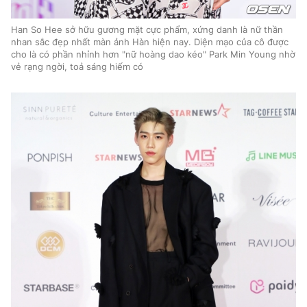
Han So Hee sở hữu gương mặt cực phẩm, xứng danh là nữ thần
nhan sắc đẹp nhất màn ảnh Hàn hiện nay. Diện mạo của cô được
cho là có phần nhỉnh hơn "nữ hoàng dao kéo" Park Min Young nhờ
vẻ rạng ngời, toả sáng hiếm có