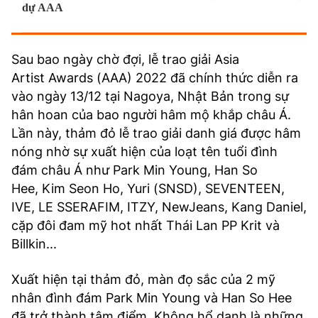
dự AAA
TRA CỨU PHƯỜNG XÃ
CỐNG HIẾN
S
au bao ngày chờ đợi, lễ trao giải Asia
BÙI XUÂN PHÁI
Artist
Awards (AAA) 2022 đã chính thức diễn ra
vào ngày 13/12 tại Nagoya, Nhật Bản trong sự
TIỆN ÍCH
hân hoan của bao người hâm mộ khắp châu Á.
Lần này, thảm đỏ lễ trao giải danh giá được hâm
LIÊN HỆ QUẢNG CÁO
nóng nhờ sự xuất hiện của loạt tên tuổi đình
đám châu Á như Park Min Young, Han So
Hotline: 0981.119.189
Hee, Kim Seon Ho, Yuri (SNSD), SEVENTEEN,
Điện thoại: 024.38254756
IVE, LE SSERAFIM, ITZY, NewJeans, Kang Daniel,
cặp đôi đam mỹ hot nhất Thái Lan PP Krit và
Billkin...
MẠNG XÃ HỘI
Xuất hiện tại thảm đỏ, màn đọ sắc của 2 mỹ
nhân đình đám Park Min Young và Han So Hee
đã trở thành tâm điểm. Không hổ danh là những