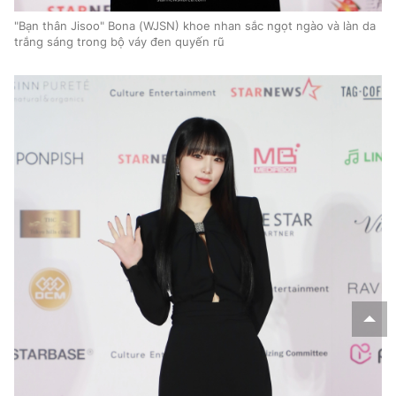
"Bạn thân Jisoo" Bona (WJSN) khoe nhan sắc ngọt ngào và làn da
trắng sáng trong bộ váy đen quyến rũ