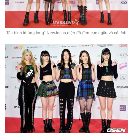
"Tân binh khủng long" NewJeans diện đồ đen cực ngầu và cá tính