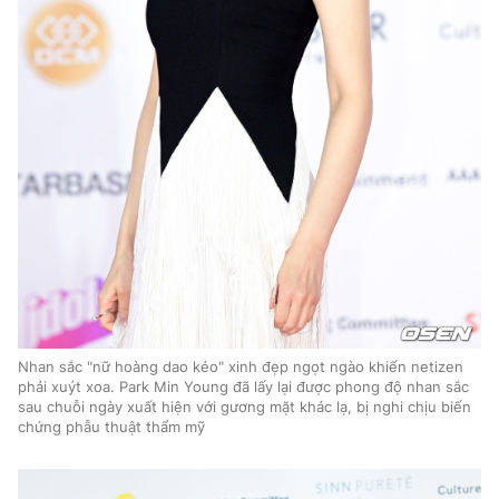
Nhan sắc "nữ hoàng dao kéo" xinh đẹp ngọt ngào khiến netizen
phải xuýt xoa. Park Min Young đã lấy lại được phong độ nhan sắc
sau chuỗi ngày xuất hiện với gương mặt khác lạ, bị nghi chịu biến
chứng phẫu thuật thẩm mỹ