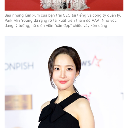
Sau những lùm xùm của bạn trai CEO tai tiếng và công ty quản lý,
Park Min Young đã rạng rỡ tái xuất trên thảm đỏ AAA. Nhờ vóc
dáng lý tưởng, nữ diễn viên "cân đẹp" chiếc váy kén dáng