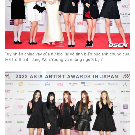
Tuy nhiên chiếc váy của nữ idol lại vô tình biến bức ảnh chung của
IVE trở thành "Jang Won Young và những người bạn"