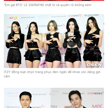
"Em gái BTS" LE SSERAFIM chất lừ và quyến rũ không kém
ITZY đồng loạt chọn trang phục đen ngắn để khoe vóc dáng gợi
cảm