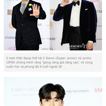
2 nam thần Kpop thế hệ 2 Siwon (Super Junior) và Junho
(2PM) chứng minh rằng "gừng càng già càng cay", vô cùng
cuốn hút và phong độ ở tuổi ngoài 30