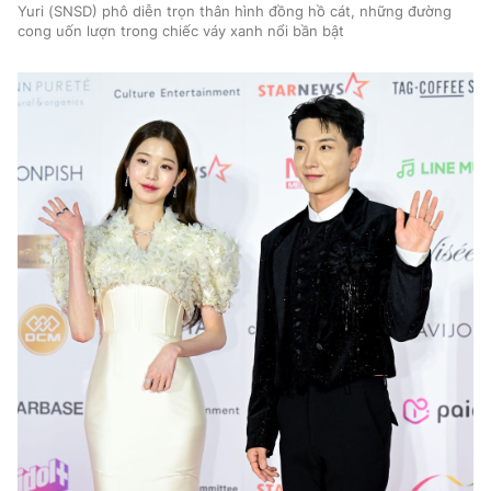
Yuri (SNSD) phô diễn trọn thân hình đồng hồ cát, những đường
cong uốn lượn trong chiếc váy xanh nổi bần bật