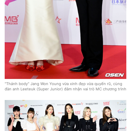
"Thánh body" Jang Won Young vừa xinh đẹp vừa quyến rũ, cùng
đàn anh Leeteuk (Super Junior) đảm nhận vai trò MC chương trình