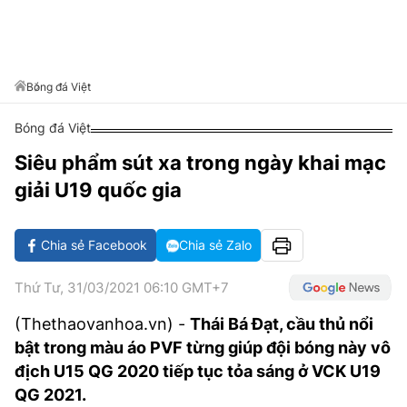
VĂN HÓA SỐNG KHỎE
ĐỌC - XEM
BÓNG ĐÁ
KẾT QUẢ
CÁC CÚP CHÂU ÂU
GOLF
GIẢI TRÍ
NHỊP ĐẬP SỨC KHỎE
DIỄN ĐÀN
VĂN HÓA
BẢNG XẾP HẠNG
DU LỊCH
PHIM
X-QUANG TIN ĐỒN
CÔNG NGHIỆP VĂN HÓA
Bóng đá Việt
GIẢI TRÍ
THẾ GIỚI SAO
TIN TỨC
Bóng đá Việt
ÂM NHẠC
VIẾT LẠI ƯỚC MƠ
Siêu phẩm sút xa trong ngày khai mạc
HIGHTECH
ĐIỂM ĐẾN
KBIZ
giải U19 quốc gia
TIÊU ĐIỂM - SPOTLIGHT
ẢNH
BẠN CẦN BIẾT
Chia sẻ Facebook
Chia sẻ Zalo
ẨM THỰC
INFOGRAPHIC
Thứ Tư, 31/03/2021 06:10 GMT+7
TƯ VẤN
E-MAGAZINE
(Thethaovanhoa.vn) -
Thái Bá Đạt, cầu thủ nổi
bật trong màu áo PVF từng giúp đội bóng này vô
ẢNH
địch U15 QG 2020 tiếp tục tỏa sáng ở VCK U19
BÁO GIẤY
QG 2021.