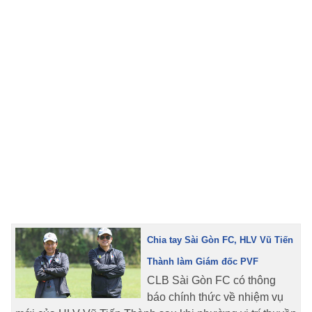
TRA CỨU PHƯỜNG XÃ
CỐNG HIẾN
BÙI XUÂN PHÁI
TIỆN ÍCH
LIÊN HỆ QUẢNG CÁO
Hotline: 0981.119.189
Điện thoại: 024.38254756
Chia tay Sài Gòn FC, HLV Vũ Tiến
MẠNG XÃ HỘI
Thành làm Giám đốc PVF
CLB Sài Gòn FC có thông
báo chính thức về nhiệm vụ