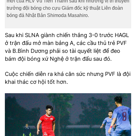
mới của HLV Vũ Tiến Thành sau khi nhường vị trí thuyền
trưởng đội bóng cho cựu Giám đốc kỹ thuật Liên đoàn
bóng đá Nhật Bản Shimoda Masahiro.
Sau khi SLNA giành chiến thắng 3-0 trước HAGL
ở trận đấu mở màn bảng A, các cầu thủ trẻ PVF
và B.Bình Dương phải so tài quyết liệt để đeo
bám đội bóng xứ Nghệ ở trận đấu sau đó.
Cuộc chiến diễn ra khá cân sức nhưng PVF là đội
khai thác cơ hội tốt hơn.