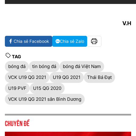
V.H
Chia sẻ Facebook
Chia sẻ Zalo
TAG
bóng đá
tin bóng đá
bóng đá Việt Nam
VCK U19 QG 2021
U19 QG 2021
Thái Bá Đạt
U19 PVF
U15 QG 2020
VCK U19 QG 2021 sân Bình Dương
Chuyên đề