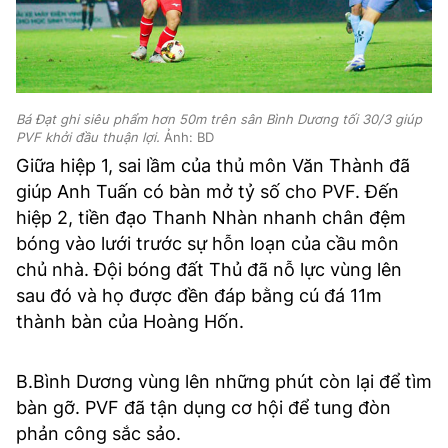
Bá Đạt ghi siêu phẩm hơn 50m trên sân Bình Dương tối 30/3 giúp
PVF khởi đầu thuận lợi.
Ảnh: BD
Giữa hiệp 1, sai lầm của thủ môn Văn Thành đã
giúp Anh Tuấn có bàn mở tỷ số cho PVF. Đến
hiệp 2, tiền đạo Thanh Nhàn nhanh chân đệm
bóng vào lưới trước sự hỗn loạn của cầu môn
chủ nhà. Đội bóng đất Thủ đã nỗ lực vùng lên
sau đó và họ được đền đáp bằng cú đá 11m
thành bàn của Hoàng Hốn.
B.Bình Dương vùng lên những phút còn lại để tìm
bàn gỡ. PVF đã tận dụng cơ hội để tung đòn
phản công sắc sảo.