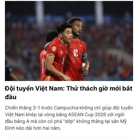
Đội tuyển Việt Nam: Thử thách giờ mới bắt
đầu
Chiến thắng 3-1 trước Campuchia không chỉ giúp đội tuyển
Việt Nam khép lại vòng bảng ASEAN Cup 2026 với ngôi
đầu bảng A mà còn có phá "dớp" không thắng tại sân Mỹ
Đình kéo dài hơn hai năm.