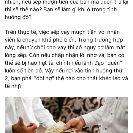
nhiên, nếu sếp mượn tiền của bạn mà quên trả lại
TRA CỨU PHƯỜNG XÃ
thì sẽ thế nào? Bạn sẽ làm gì khi ở trong tình
huống đó?
CỐNG HIẾN
BÙI XUÂN PHÁI
Trên thực tế, việc sếp vay mượn tiền với nhân
viên là chuyện khá phổ biến. Trong trường hợp
TIỆN ÍCH
này, nếu từ chối cho vay thì có nguy cơ làm mất
lòng sếp. Còn nếu chấp nhận lời nhờ vả, bạn có
LIÊN HỆ QUẢNG CÁO
thể sẽ bị hao hụt tài chính nếu lãnh đạo “quên”
luôn số tiền đó. Vậy nếu rơi vào tình huống thứ
Hotline: 0981.119.189
2, bạn phải "đòi nợ" thế nào cho thật khéo léo và
tế nhị?
Điện thoại: 024.38254756
MẠNG XÃ HỘI