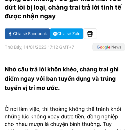
VĂN HÓA SỐNG KHỎE
ĐỌC - XEM
BÓNG ĐÁ
KẾT QUẢ
CÁC CÚP CHÂU ÂU
GOLF
dứt lời bị loại, chàng trai trả lời tinh tế
GIẢI TRÍ
NHỊP ĐẬP SỨC KHỎE
DIỄN ĐÀN
VĂN HÓA
được nhận ngay
BẢNG XẾP HẠNG
DU LỊCH
PHIM
X-QUANG TIN ĐỒN
CÔNG NGHIỆP VĂN HÓA
GIẢI TRÍ
Chia sẻ Facebook
Chia sẻ Zalo
THẾ GIỚI SAO
TIN TỨC
ÂM NHẠC
VIẾT LẠI ƯỚC MƠ
Thứ Bảy, 14/01/2023 17:12 GMT+7
HIGHTECH
ĐIỂM ĐẾN
KBIZ
TIÊU ĐIỂM - SPOTLIGHT
ẢNH
Nhờ câu trả lời khôn khéo, chàng trai ghi
BẠN CẦN BIẾT
điểm ngay với ban tuyển dụng và trúng
ẨM THỰC
tuyển vị trí mơ ước.
INFOGRAPHIC
TƯ VẤN
E-MAGAZINE
Ở nơi làm việc, thi thoảng không thể tránh khỏi
ẢNH
những lúc không xoay được tiền, đồng nghiệp
BÁO GIẤY
cho nhau mượn là chuyện bình thường. Tuy