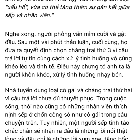
"xấu hổ", vừa có thể tăng thêm sự gắn kết giữa
sếp và nhân viên."
Nghe xong, người phỏng vấn mỉm cười và gật
đầu. Sau một vài phút thảo luận, cuối cùng, họ
đưa ra quyết định chọn chàng trai thứ 3 vì câu
trả lời tự tin cùng cách xử lý tình huống vô cùng
khéo léo và tinh tế. Điều này chứng tỏ anh ta là
người khôn khéo, xử lý tình huống nhạy bén.
Nhà tuyển dụng loại cô gái và chàng trai thứ hai
vì câu trả lời chưa đủ thuyết phục. Trong cuộc
sống, thời nào cũng có những nhân viên thích
nịnh sếp ở chốn công sở như cô gái trong câu
chuyện trên. Tuy nhiên, một người sếp tỉnh táo
chắc chắn sẽ nhận ra đâu là những lời nói thật
lòng và đâu chỉ là những lời xum xoe, tâng bốc.