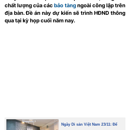
TRA CỨU PHƯỜNG XÃ
chất lượng của các
bảo tàng
ngoài công lập trên
địa bàn. Đề án này dự kiến sẽ trình HĐND thông
CỐNG HIẾN
qua tại kỳ họp cuối năm nay.
BÙI XUÂN PHÁI
TIỆN ÍCH
LIÊN HỆ QUẢNG CÁO
Hotline: 0981.119.189
Điện thoại: 024.38254756
MẠNG XÃ HỘI
Ngày Di sản Việt Nam 23/11: Để