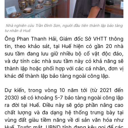
Nhà nghiên cứu Trần Đình Sơn, người đầu tiên thành lập bảo tàng
tư nhân ở Huế
Ông Phan Thanh Hải, Giám đốc Sở VHTT thông
tin, theo khảo sát, tại Huế hiện có gần 20 nhà
sưu tầm đang lưu giữ nhiều bộ cổ vật độc đáo,
và dự tính các nhà sưu tầm này có khả năng sẽ
thành lập hoặc phối hợp với các cá nhân, đơn vị
khác để thành lập bảo tàng ngoài công lập.
Dự kiến, trong vòng 10 năm tới (từ 2021 đến
2030) sẽ có khoảng 5-7 bảo tàng ngoài công lập
ra đời tại Huế. Điều này sẽ góp phần nâng cao
chất lượng và đa dạng hệ thống trưng bày tại
vùng đất giàu tiềm năng về di sản văn hóa như
Huế. Trước mắt, UBND tỉnh đang kêu gọi để các