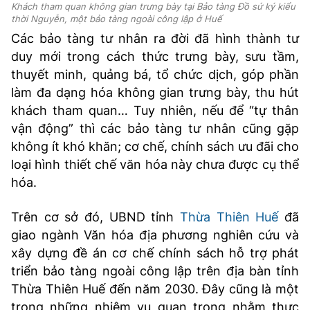
Khách tham quan không gian trưng bày tại Bảo tàng Đồ sứ ký kiểu
thời Nguyễn, một bảo tàng ngoài công lập ở Huế
Các bảo tàng tư nhân ra đời đã hình thành tư
duy mới trong cách thức trưng bày, sưu tầm,
thuyết minh, quảng bá, tổ chức dịch, góp phần
làm đa dạng hóa không gian trưng bày, thu hút
khách tham quan… Tuy nhiên, nếu để “tự thân
vận động” thì các bảo tàng tư nhân cũng gặp
không ít khó khăn; cơ chế, chính sách ưu đãi cho
loại hình thiết chế văn hóa này chưa được cụ thể
hóa.
Trên cơ sở đó, UBND tỉnh
Thừa Thiên Huế
đã
giao ngành Văn hóa địa phương nghiên cứu và
xây dựng đề án cơ chế chính sách hỗ trợ phát
triển bảo tàng ngoài công lập trên địa bàn tỉnh
Thừa Thiên Huế đến năm 2030. Đây cũng là một
trong những nhiệm vụ quan trọng nhằm thực