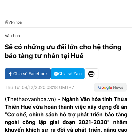
VĂN HÓA SỐNG KHỎE
ĐỌC - XEM
BÓNG ĐÁ
KẾT QUẢ
CÁC CÚP CHÂU ÂU
GOLF
GIẢI TRÍ
NHỊP ĐẬP SỨC KHỎE
DIỄN ĐÀN
VĂN HÓA
BẢNG XẾP HẠNG
Văn hoá
DU LỊCH
PHIM
X-QUANG TIN ĐỒN
CÔNG NGHIỆP VĂN HÓA
GIẢI TRÍ
Văn hoá
THẾ GIỚI SAO
TIN TỨC
ÂM NHẠC
VIẾT LẠI ƯỚC MƠ
Sẽ có những ưu đãi lớn cho hệ thống
HIGHTECH
bảo tàng tư nhân tại Huế
ĐIỂM ĐẾN
KBIZ
TIÊU ĐIỂM - SPOTLIGHT
ẢNH
Chia sẻ Facebook
Chia sẻ Zalo
BẠN CẦN BIẾT
ẨM THỰC
Thứ Tư, 09/12/2020 08:18 GMT+7
INFOGRAPHIC
TƯ VẤN
(Thethaovanhoa.vn) -
Ngành Văn hóa tỉnh Thừa
E-MAGAZINE
Thiên Huế vừa hoàn thành việc xây dựng đề án
ẢNH
“Cơ chế, chính sách hỗ trợ phát triển bảo tàng
ngoài công lập giai đoạn 2021-2030” nhằm
BÁO GIẤY
khuyến khích sự ra đời và phát triển, nâng cao