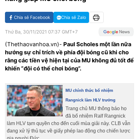
VĂN HÓA SỐNG KHỎE
ĐỌC - XEM
BÓNG ĐÁ
KẾT QUẢ
CÁC CÚP CHÂU ÂU
GOLF
GIẢI TRÍ
NHỊP ĐẬP SỨC KHỎE
DIỄN ĐÀN
VĂN HÓA
BẢNG XẾP HẠNG
Chia sẻ Facebook
Chia sẻ Zalo
DU LỊCH
PHIM
X-QUANG TIN ĐỒN
CÔNG NGHIỆP VĂN HÓA
GIẢI TRÍ
Thứ Ba, 30/11/2021 07:37 GMT+7
THẾ GIỚI SAO
TIN TỨC
(Thethaovanhoa.vn)-
ÂM NHẠC
Paul Scholes một lần nữa
VIẾT LẠI ƯỚC MƠ
hướng sự chỉ trích về phía đội bóng cũ khi cho
HIGHTECH
ĐIỂM ĐẾN
KBIZ
rằng các tiền vệ hiện tại của MU không đủ tốt để
TIÊU ĐIỂM - SPOTLIGHT
khiến “đội có thể chơi bóng”.
ẢNH
BẠN CẦN BIẾT
ẨM THỰC
MU chính thức bổ nhiệm
INFOGRAPHIC
Rangnick làm HLV trưởng
TƯ VẤN
E-MAGAZINE
Trang chủ MU thông báo họ
đã bổ nhiệm Ralf Rangnick
ẢNH
làm HLV tạm quyền cho đến cuối mùa giải này. CLB vẫn
đang xử lý thủ tục về giấy phép lao động cho chiến lược
BÁO GIẤY
gia người Đức.