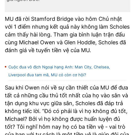
TRA CỨU PHƯỜNG XÃ
CỐNG HIẾN
MU đã rời Stamford Bridge vào hôm Chủ nhật
với 1 điểm nhưng kết quả này không làm Scholes
BÙI XUÂN PHÁI
cảm thấy hài lòng. Tham gia bình luận trận đấu
cùng Michael Owen và Glen Hoddle, Scholes đã
TIỆN ÍCH
đánh giá về tuyến tiền vệ của MU.
LIÊN HỆ QUẢNG CÁO
Cuộc đua vô địch Ngoại hạng Anh: Man City, Chelsea,
Hotline: 0981.119.189
Liverpool đua tam mã, MU có còn cơ hội?
Điện thoại: 024.38254756
Sau khi Owen nói về sự cần thiết của MU để đưa
tất cả những cầu thủ tốt nhất của họ vào sân và
tận dụng khu vực giữa sân, Scholes đã đáp trả
MẠNG XÃ HỘI
không tiếc lời. “Đó có phải là vì họ không đủ tốt,
Michael? Bởi vì họ không được huấn luyện đủ
tốt? Tôi nghĩ hôm nay họ có ba tiền vệ - vai trò
của bạn với tư cách là một tiền vệ là giúp đội của