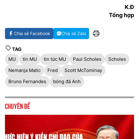
K.Đ
Tổng hợp
Chia sẻ Facebook
Chia sẻ Zalo
TAG
MU
tin MU
tin tức MU
Paul Scholes
Scholes
Nemanja Matic
Fred
Scott McTominay
Bruno Fernandes
bóng đá Anh
Chuyên đề