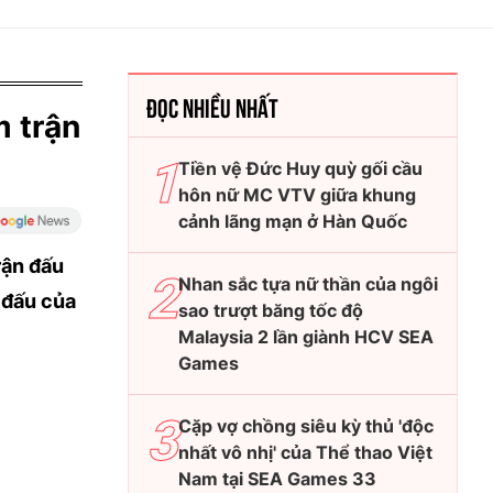
ĐỌC NHIỀU NHẤT
m trận
Tiền vệ Đức Huy quỳ gối cầu
hôn nữ MC VTV giữa khung
cảnh lãng mạn ở Hàn Quốc
rận đấu
Nhan sắc tựa nữ thần của ngôi
 đấu của
sao trượt băng tốc độ
Malaysia 2 lần giành HCV SEA
Games
Cặp vợ chồng siêu kỳ thủ 'độc
nhất vô nhị' của Thể thao Việt
Nam tại SEA Games 33