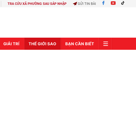
TRA CỨU XÃ PHƯỜNG SAU SÁP NHẬP
GỬI TIN BÀI
GIẢI TRÍ
THẾ GIỚI SAO
BẠN CẦN BIẾT