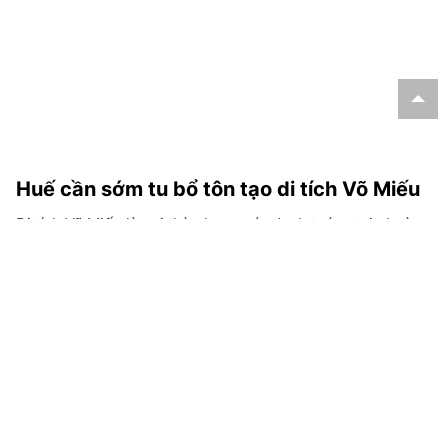
Huế cần sớm tu bổ tôn tạo di tích Võ Miếu
Di tích Võ Miếu là nơi thờ phụng các danh tướng tại phường
Kim Long, thành phố Huế được xây dựng năm 1835 dưới
thời vua Minh Mạng. Hiện di tích đã bị xuống cấp nghiêm
trọng và nguy cơ trở thành phế tích do chưa được tu bổ,
trùng tu.