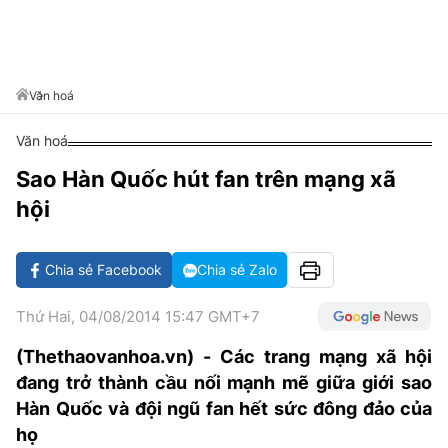
VĂN HÓA SỐNG KHỎE
ĐỌC - XEM
BÓNG ĐÁ
KẾT QUẢ
CÁC CÚP CHÂU ÂU
GOLF
GIẢI TRÍ
NHỊP ĐẬP SỨC KHỎE
DIỄN ĐÀN
VĂN HÓA
BẢNG XẾP HẠNG
DU LỊCH
PHIM
X-QUANG TIN ĐỒN
CÔNG NGHIỆP VĂN HÓA
Văn hoá
GIẢI TRÍ
THẾ GIỚI SAO
TIN TỨC
Văn hoá
ÂM NHẠC
VIẾT LẠI ƯỚC MƠ
Sao Hàn Quốc hút fan trên mạng xã
HIGHTECH
ĐIỂM ĐẾN
KBIZ
hội
TIÊU ĐIỂM - SPOTLIGHT
ẢNH
BẠN CẦN BIẾT
Chia sẻ Facebook
Chia sẻ Zalo
ẨM THỰC
INFOGRAPHIC
Thứ Hai, 04/08/2014 15:47 GMT+7
TƯ VẤN
E-MAGAZINE
(Thethaovanhoa.vn) - Các trang mạng xã hội
đang trở thành cầu nối mạnh mẽ giữa giới sao
ẢNH
Hàn Quốc và đội ngũ fan hết sức đông đảo của
BÁO GIẤY
họ