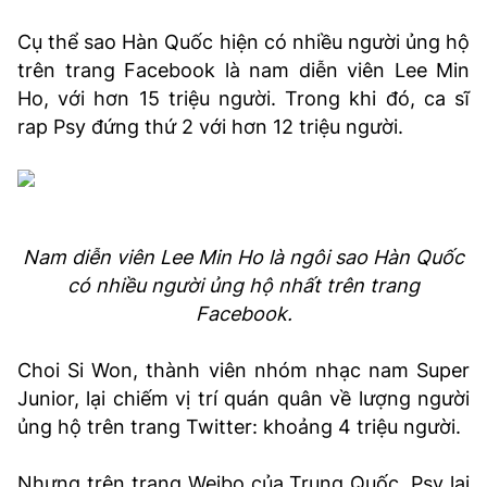
TRA CỨU PHƯỜNG XÃ
Cụ thể sao Hàn Quốc hiện có nhiều người ủng hộ
CỐNG HIẾN
trên trang Facebook là nam diễn viên Lee Min
Ho, với hơn 15 triệu người. Trong khi đó, ca sĩ
BÙI XUÂN PHÁI
rap Psy đứng thứ 2 với hơn 12 triệu người.
TIỆN ÍCH
LIÊN HỆ QUẢNG CÁO
Nam diễn viên Lee Min Ho là ngôi sao Hàn Quốc
Hotline: 0981.119.189
có nhiều người ủng hộ nhất trên trang
Facebook.
Điện thoại: 024.38254756
Choi Si Won, thành viên nhóm nhạc nam Super
MẠNG XÃ HỘI
Junior, lại chiếm vị trí quán quân về lượng người
ủng hộ trên trang Twitter: khoảng 4 triệu người.
Nhưng trên trang Weibo của Trung Quốc, Psy lại