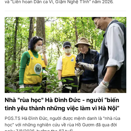
và “Liên hoan Dân ca Ví, Giặm Nghệ Tĩnh” năm 2026.
Nhà "rùa học" Hà Đình Đức - người “biến
tình yêu thành những việc làm vì Hà Nội”
PGS.TS Hà Đình Đức, người được mệnh danh là "nhà rùa
học" với những nghiên cứu về rùa Hồ Gươm đã qua đời