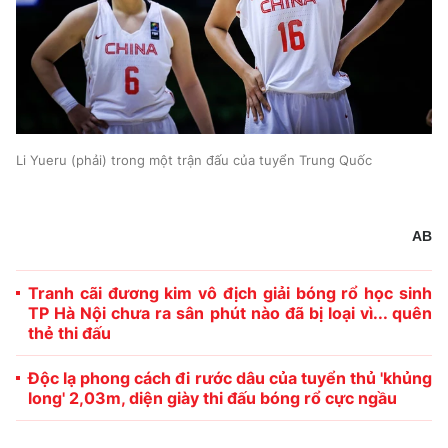
Li Yueru (phải) trong một trận đấu của tuyển Trung Quốc
AB
Tranh cãi đương kim vô địch giải bóng rổ học sinh
TP Hà Nội chưa ra sân phút nào đã bị loại vì... quên
thẻ thi đấu
Độc lạ phong cách đi rước dâu của tuyển thủ 'khủng
long' 2,03m, diện giày thi đấu bóng rổ cực ngầu