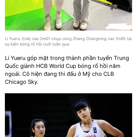
Li Yueru (trái) cao 2m01 chụp cùng Zhang Changning cao 1m95 tại
sự kiện bóng rổ hồi cuối tuần qua
Li Yueru góp mặt trong thành phần tuyển Trung
Quốc giành HCB World Cup bóng rổ hồi năm
ngoái. Cô hiện đang thi đấu ở Mỹ cho CLB
Chicago Sky.