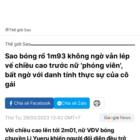
VĂN HÓA SỐNG KHỎE
ĐỌC - XEM
BÓNG ĐÁ
KẾT QUẢ
CÁC CÚP CHÂU ÂU
GOLF
GIẢI TRÍ
NHỊP ĐẬP SỨC KHỎE
DIỄN ĐÀN
VĂN HÓA
BẢNG XẾP HẠNG
DU LỊCH
PHIM
X-QUANG TIN ĐỒN
CÔNG NGHIỆP VĂN HÓA
Thế giới Sao
GIẢI TRÍ
THẾ GIỚI SAO
TIN TỨC
Thế giới Sao
ÂM NHẠC
VIẾT LẠI ƯỚC MƠ
Sao bóng rổ 1m93 không ngờ vẫn lép
HIGHTECH
ĐIỂM ĐẾN
KBIZ
vế chiều cao trước nữ 'phóng viên',
TIÊU ĐIỂM - SPOTLIGHT
ẢNH
bất ngờ với danh tính thực sự của cô
BẠN CẦN BIẾT
gái
ẨM THỰC
INFOGRAPHIC
TƯ VẤN
Chia sẻ Facebook
Chia sẻ Zalo
E-MAGAZINE
Thứ Tư, 29/03/2023 13:42 GMT+7
ẢNH
Với chiều cao lên tới 2m01, nữ VĐV bóng
BÁO GIẤY
chuyền Li Yueru khiến người đối diện đều trở