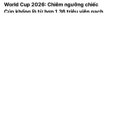
World Cup 2026: Chiêm ngưỡng chiếc
Cúp khổng lồ từ hơn 1,36 triệu viên gạch
LEGO
Tại FIFA World Cup 2026, một công trình đặc biệt đã xuất
hiện ngay giữa trung tâm New York: mô hình chiếc cúp
World Cup cao gần 8,5m, được lắp ráp từ hơn 1,36 triệu
viên gạch LEGO.