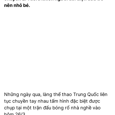
TRA CỨU PHƯỜNG XÃ
nên nhỏ bé.
CỐNG HIẾN
BÙI XUÂN PHÁI
TIỆN ÍCH
LIÊN HỆ QUẢNG CÁO
Hotline: 0981.119.189
Điện thoại: 024.38254756
MẠNG XÃ HỘI
Những ngày qua, làng thể thao Trung Quốc liên
tục chuyền tay nhau tấm hình đặc biệt được
chụp tại một trận đấu bóng rổ nhà nghề vào
hôm 26/3.