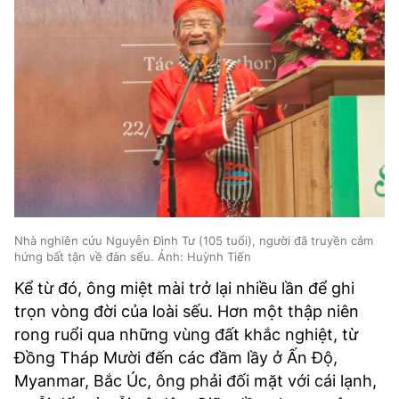
Nhà nghiên cứu Nguyễn Đình Tư (105 tuổi), người đã truyền cảm
hứng bất tận về đàn sếu. Ảnh: Huỳnh Tiến
Kể từ đó, ông miệt mài trở lại nhiều lần để ghi
trọn vòng đời của loài sếu. Hơn một thập niên
rong ruổi qua những vùng đất khắc nghiệt, từ
Đồng Tháp Mười đến các đầm lầy ở Ấn Độ,
Myanmar, Bắc Úc, ông phải đối mặt với cái lạnh,