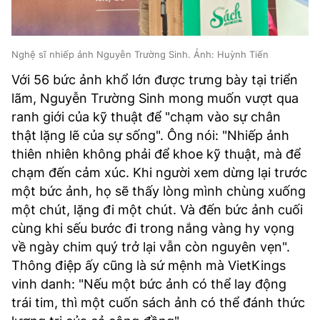
Nghệ sĩ nhiếp ảnh Nguyễn Trường Sinh. Ảnh: Huỳnh Tiến
Với 56 bức ảnh khổ lớn được trưng bày tại triển
lãm, Nguyễn Trường Sinh mong muốn vượt qua
ranh giới của kỹ thuật để "chạm vào sự chân
thật lặng lẽ của sự sống". Ông nói: "Nhiếp ảnh
thiên nhiên không phải để khoe kỹ thuật, mà để
chạm đến cảm xúc. Khi người xem dừng lại trước
một bức ảnh, họ sẽ thấy lòng mình chùng xuống
một chút, lặng đi một chút. Và đến bức ảnh cuối
cùng khi sếu bước đi trong nắng vàng hy vọng
về ngày chim quý trở lại vẫn còn nguyên vẹn".
Thông điệp ấy cũng là sứ mệnh mà VietKings
vinh danh: "Nếu một bức ảnh có thể lay động
trái tim, thì một cuốn sách ảnh có thể đánh thức