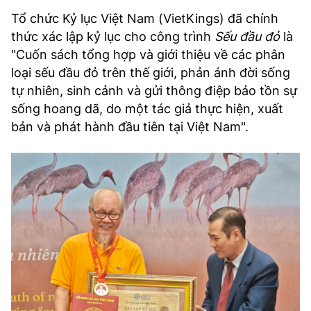
TRA CỨU PHƯỜNG XÃ
Tổ chức Kỷ lục Việt Nam (VietKings) đã chính
thức xác lập kỷ lục cho công trình
Sếu đầu đỏ
là
CỐNG HIẾN
"Cuốn sách tổng hợp và giới thiệu về các phân
BÙI XUÂN PHÁI
loại sếu đầu đỏ trên thế giới, phản ánh đời sống
tự nhiên, sinh cảnh và gửi thông điệp bảo tồn sự
TIỆN ÍCH
sống hoang dã, do một tác giả thực hiện, xuất
bản và phát hành đầu tiên tại Việt Nam".
LIÊN HỆ QUẢNG CÁO
Hotline: 0981.119.189
Điện thoại: 024.38254756
MẠNG XÃ HỘI