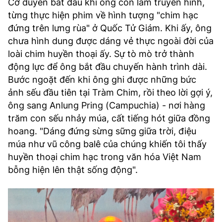
Cơ duyên bắt đầu khi ông còn làm truyền hình,
từng thực hiện phim về hình tượng "chim hạc
đứng trên lưng rùa" ở Quốc Tử Giám. Khi ấy, ông
chưa hình dung được dáng vẻ thực ngoài đời của
loài chim huyền thoại ấy. Sự tò mò trở thành
động lực để ông bắt đầu chuyến hành trình dài.
Bước ngoặt đến khi ông ghi được những bức
ảnh sếu đầu tiên tại Tràm Chim, rồi theo lời gợi ý,
ông sang Anlung Pring (Campuchia) - nơi hàng
trăm con sếu nhảy múa, cất tiếng hót giữa đồng
hoang. "Dáng đứng sừng sững giữa trời, điệu
múa như vũ công balê của chúng khiến tôi thấy
huyền thoại chim hạc trong văn hóa Việt Nam
bỗng hiện lên thật sống động".