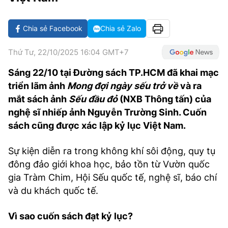
VĂN HÓA SỐNG KHỎE
ĐỌC - XEM
BÓNG ĐÁ
KẾT QUẢ
CÁC CÚP CHÂU ÂU
GOLF
GIẢI TRÍ
NHỊP ĐẬP SỨC KHỎE
DIỄN ĐÀN
VĂN HÓA
BẢNG XẾP HẠNG
Chia sẻ Facebook
Chia sẻ Zalo
DU LỊCH
PHIM
X-QUANG TIN ĐỒN
CÔNG NGHIỆP VĂN HÓA
GIẢI TRÍ
Thứ Tư, 22/10/2025 16:04 GMT+7
THẾ GIỚI SAO
TIN TỨC
Sáng 22/10 tại Đường sách TP.HCM đã khai mạc
ÂM NHẠC
VIẾT LẠI ƯỚC MƠ
triển lãm ảnh
Mong đợi ngày sếu trở về
và ra
HIGHTECH
ĐIỂM ĐẾN
KBIZ
mắt sách ảnh
Sếu đầu đỏ
(NXB Thông tấn) của
TIÊU ĐIỂM - SPOTLIGHT
nghệ sĩ nhiếp ảnh Nguyễn Trường Sinh. Cuốn
ẢNH
sách cũng được xác lập kỷ lục Việt Nam.
BẠN CẦN BIẾT
ẨM THỰC
Sự kiện diễn ra trong không khí sôi động, quy tụ
INFOGRAPHIC
đông đảo giới khoa học, bảo tồn từ Vườn quốc
TƯ VẤN
E-MAGAZINE
gia Tràm Chim, Hội Sếu quốc tế, nghệ sĩ, báo chí
và du khách quốc tế.
ẢNH
Vì sao cuốn sách đạt kỷ lục?
BÁO GIẤY