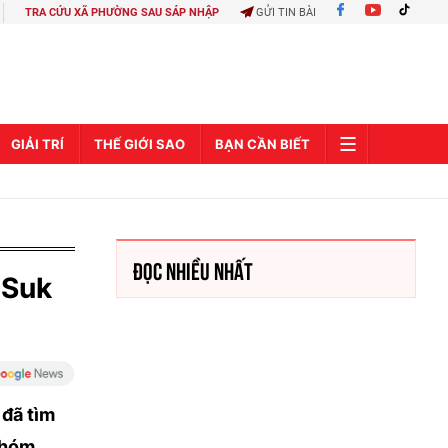
TRA CỨU XÃ PHƯỜNG SAU SÁP NHẬP
GỬI TIN BÀI
GIẢI TRÍ
THẾ GIỚI SAO
BẠN CẦN BIẾT
ĐỌC NHIỀU NHẤT
 Suk
 đã tìm
 nhóm