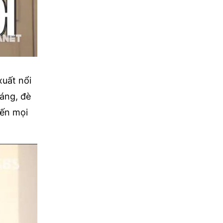
xuất nổi
áng, đè
iến mọi