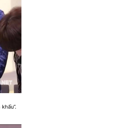
 khấu”.