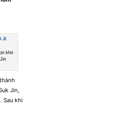
 Ji
họn khó
Jin
 thành
Suk Jin,
 Sau khi