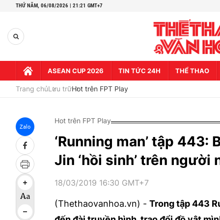
THỨ NĂM,
06/08/2026 | 21:21 GMT+7
ASEAN CUP 2026
TIN TỨC 24H
THỂ THAO
Trang chủ
Lưu trữ
Hot trên FPT Play
Hot trên FPT Play
Zalo
‘Running man’ tập 443: Bộ
Jin ‘hồi sinh’ trên ngườ
18/03/2019 16:30 GMT+7
(Thethaovanhoa.vn) -
Trong tập 443 Ru
đến đài truyền hình, trao đổi đồ vật m