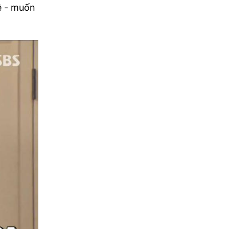
ề - muốn