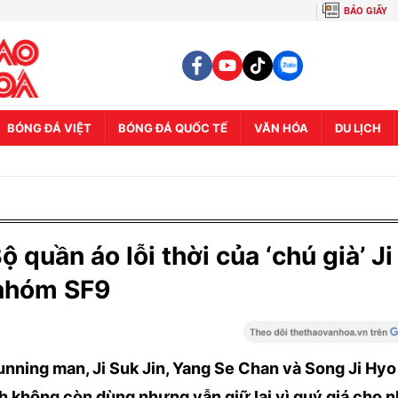
BÁO GIẤY
BÓNG ĐÁ VIỆT
BÓNG ĐÁ QUỐC TẾ
VĂN HÓA
DU LỊCH
 quần áo lỗi thời của ‘chú già’ Ji
i nhóm SF9
nning man, Ji Suk Jin, Yang Se Chan và Song Ji Hyo
ình không còn dùng nhưng vẫn giữ lại vì quý giá cho