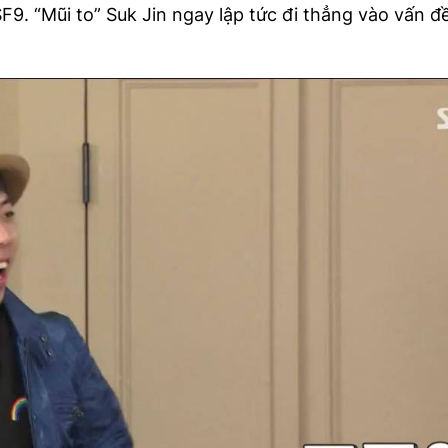
. “Mũi to” Suk Jin ngay lập tức đi thẳng vào vấn đ