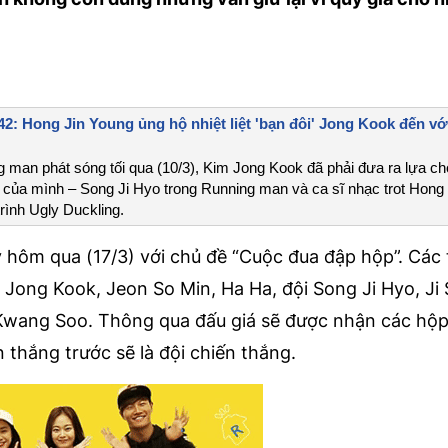
2: Hong Jin Young ủng hộ nhiệt liệt 'bạn đôi' Jong Kook đến với
g man phát sóng tối qua (10/3), Kim Jong Kook đã phải đưa ra lựa c
e của mình – Song Ji Hyo trong Running man và ca sĩ nhạc trot Hong 
rình Ugly Duckling.
 hôm qua (17/3) với chủ đề “Cuộc đua đập hộp”. Các
 Jong Kook, Jeon So Min, Ha Ha, đội Song Ji Hyo, Ji 
Kwang Soo. Thông qua đấu giá sẽ được nhận các hộp.
 thắng trước sẽ là đội chiến thắng.