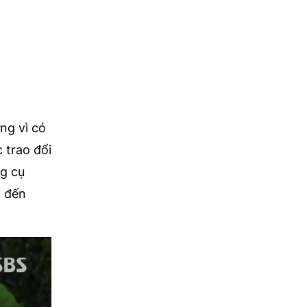
ng vì có
 trao đổi
ng cụ
g đến