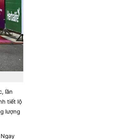
, lần
h tiết lộ
ng lượng
. Ngay