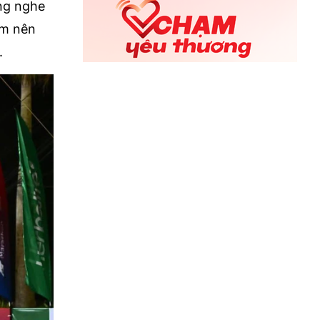
ng nghe
km nên
.