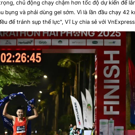
trọng, chủ động chạy chậm hơn tốc độ dự kiến để lắ
đau bụng và phải dùng gel sớm. Vì là lần đầu chạy 42 
ều để tránh sụp thể lực", Vĩ Ly chia sẻ với VnExpress