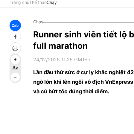
Trang chủ
Thể thao
Chạy
Chạy
Zalo
Runner sinh viên tiết lộ 
full marathon
24/12/2025 11:25 GMT+7
Lần đầu thử sức ở cự ly khắc nghiệt 42
ngờ lớn khi lên ngôi vô địch VnExpres
và cú bứt tốc đúng thời điểm.