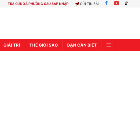
TRA CỨU XÃ PHƯỜNG SAU SÁP NHẬP
GỬI TIN BÀI
GIẢI TRÍ
THẾ GIỚI SAO
BẠN CẦN BIẾT