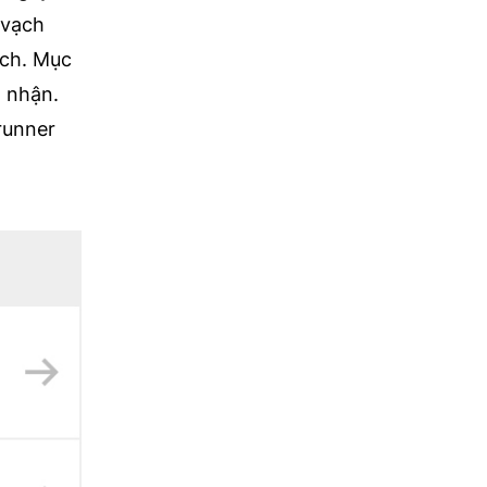
 vạch
ịch. Mục
a nhận.
runner