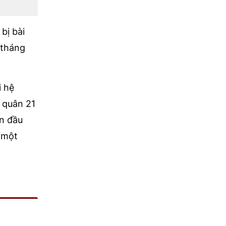
bị bài
 tháng
i hệ
 quân 21
ần đầu
 một