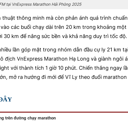
 FM tại VnExpress Marathon Hải Phòng 2025
n thuật thông minh mà còn phản ánh quá trình chuẩn 
ng vào các buổi chạy dài trên 20 km trong khoảng một
ới 30 km để nâng sức bền và khả năng duy trì tốc độ.
hiều lần góp mặt trong nhóm dẫn đầu cự ly 21 km tạ
ô địch VnExpress Marathon Hạ Long và giành ngôi á
ht với thành tích 1 giờ 10 phút. Chiến thắng ngay l
lớn, mở ra hướng đi mới để Vĩ Ly theo đuổi marathon
I ĐÂY
áng trên đường chạy marathon