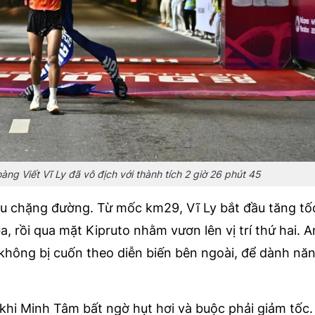
àng Viết Vĩ Ly đã vô địch với thành tích 2 giờ 26 phút 45
u chặng đường. Từ mốc km29, Vĩ Ly bắt đầu tăng tốc
 rồi qua mặt Kipruto nhằm vươn lên vị trí thứ hai. An
, không bị cuốn theo diễn biến bên ngoài, để dành nă
khi Minh Tâm bất ngờ hụt hơi và buộc phải giảm tốc