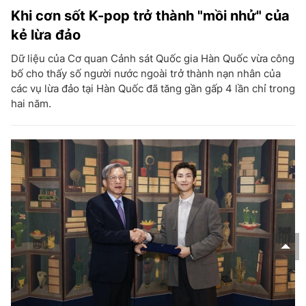
Khi cơn sốt K-pop trở thành "mồi nhử" của
kẻ lừa đảo
Dữ liệu của Cơ quan Cảnh sát Quốc gia Hàn Quốc vừa công
bố cho thấy số người nước ngoài trở thành nạn nhân của
các vụ lừa đảo tại Hàn Quốc đã tăng gần gấp 4 lần chỉ trong
hai năm.