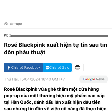
VĂN HÓA SỐNG KHỎE
ĐỌC - XEM
BÓNG ĐÁ
KẾT QUẢ
CÁC CÚP CHÂU ÂU
GOLF
GIẢI TRÍ
NHỊP ĐẬP SỨC KHỎE
DIỄN ĐÀN
VĂN HÓA
BẢNG XẾP HẠNG
DU LỊCH
PHIM
X-QUANG TIN ĐỒN
CÔNG NGHIỆP VĂN HÓA
Giải trí
Kbiz
GIẢI TRÍ
THẾ GIỚI SAO
TIN TỨC
Kbiz
ÂM NHẠC
VIẾT LẠI ƯỚC MƠ
Rosé Blackpink xuất hiện tự tin sau tin
HIGHTECH
ĐIỂM ĐẾN
KBIZ
đồn phẫu thuật
TIÊU ĐIỂM - SPOTLIGHT
ẢNH
BẠN CẦN BIẾT
Chia sẻ Facebook
Chia sẻ Zalo
ẨM THỰC
INFOGRAPHIC
Thứ Hai, 15/04/2024 18:40 GMT+7
TƯ VẤN
E-MAGAZINE
Rosé Blackpink vừa ghé thăm một cửa hàng
pop-up của một thương hiệu mỹ phẩm cao cấp
ẢNH
tại Hàn Quốc, đánh dấu lần xuất hiện đầu tiên
BÁO GIẤY
sau những tin đồn về việc cô nàng đã thực hiện