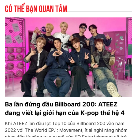
Có thể bạn quan tâm
Ba lần đứng đầu Billboard 200: ATEEZ
đang viết lại giới hạn của K-pop thế hệ 4
Khi ATEEZ lần đầu lọt Top 10 của Billboard 200 vào năm
2022 với The World EP.1: Movement, ít ai nghĩ rằng nhóm
nhạc đến từ công ty quy mô vừa KQ Entertainment sẽ trở