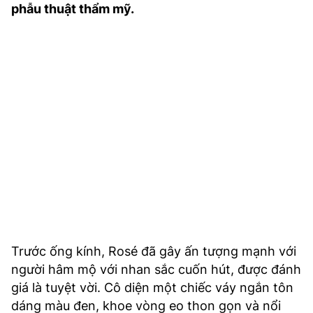
phẫu thuật thẩm mỹ.
TRA CỨU PHƯỜNG XÃ
CỐNG HIẾN
BÙI XUÂN PHÁI
TIỆN ÍCH
LIÊN HỆ QUẢNG CÁO
Hotline: 0981.119.189
Điện thoại: 024.38254756
MẠNG XÃ HỘI
Trước ống kính, Rosé đã gây ấn tượng mạnh với
người hâm mộ với nhan sắc cuốn hút, được đánh
giá là tuyệt vời. Cô diện một chiếc váy ngắn tôn
dáng màu đen, khoe vòng eo thon gọn và nổi