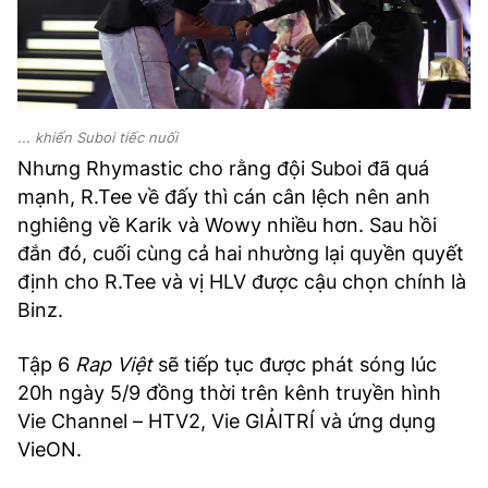
... khiến Suboi tiếc nuối
Nhưng Rhymastic cho rằng đội Suboi đã quá
mạnh, R.Tee về đấy thì cán cân lệch nên anh
nghiêng về Karik và Wowy nhiều hơn. Sau hồi
đắn đó, cuối cùng cả hai nhường lại quyền quyết
định cho R.Tee và vị HLV được cậu chọn chính là
Binz.
Tập 6
Rap Việt
sẽ tiếp tục được phát sóng lúc
20h ngày 5/9 đồng thời trên kênh truyền hình
Vie Channel – HTV2, Vie GIẢITRÍ và ứng dụng
VieON.