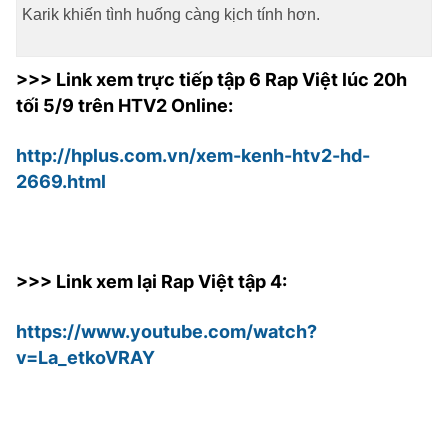
Karik khiến tình huống càng kịch tính hơn.
TRA CỨU PHƯỜNG XÃ
CỐNG HIẾN
>>> Link xem trực tiếp tập 6 Rap Việt lúc 20h
BÙI XUÂN PHÁI
tối 5/9 trên HTV2 Online:
TIỆN ÍCH
http://hplus.com.vn/xem-kenh-htv2-hd-
2669.html
LIÊN HỆ QUẢNG CÁO
Hotline: 0981.119.189
>>> Link xem lại Rap Việt tập 4:
Điện thoại: 024.38254756
https://www.youtube.com/watch?
MẠNG XÃ HỘI
v=La_etkoVRAY