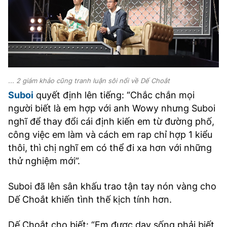
... 2 giám khảo cũng tranh luận sôi nổi về Dế Choắt
Suboi
quyết định lên tiếng: “Chắc chắn mọi
người biết là em hợp với anh Wowy nhưng Suboi
nghĩ để thay đổi cái định kiến em từ đường phố,
công việc em làm và cách em rap chỉ hợp 1 kiểu
thôi, thì chị nghĩ em có thể đi xa hơn với những
thử nghiệm mới”.
Suboi đã lên sân khấu trao tận tay nón vàng cho
Dế Choắt khiến tình thế kịch tính hơn.
Dế Choắt cho biết: “Em được dạy sống phải biết