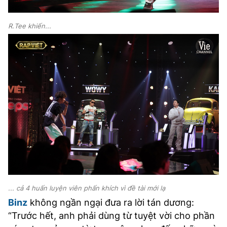
R.Tee khiến...
... cả 4 huấn luyện viên phấn khích vì đề tài mới lạ
Binz
không ngần ngại đưa ra lời tán dương:
“Trước hết, anh phải dùng từ tuyệt vời cho phần