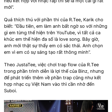
nếu kết hợp với nhạc rap thì sẽ là một cái gì rất
mới”.
Quá thích thú với phần thi của R.Tee, Karik cho
biết: “Đầu tiên, em làm anh bất ngờ so với những
gì em từng thể hiện trên YouTube, vì tất cả ca
khúc em thể hiện đa số là love song. Bây giờ,
anh mới thật sự thấy em có sắc thái. Anh chọn
em vì em có sự sáng tạo rất thông minh”.
Theo JustaTee, việc chơi trap flow của R.Tee
trong phần trình diễn là lợi thế của Binz, nhưng
để phát triển thêm về phần trap cũng như kết
hợp nhạc cụ Việt Nam vào thì cần nhờ đến
Suboi.