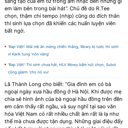
sáng tạo của em từ trong âm nhạc đến những gì
em làm bên trong bài hát”. Chủ đề do R.Tee
chọn, thậm chí tempo (nhịp) cũng do đích thân
thí sinh lựa chọn đã khiến các huấn luyện viên
bất ngờ.
‘Rap Việt’: Mải mê ăn mừng chiến thắng, Wowy bị tước thí sinh
vì Karik tung ‘nón vàng’
‘Rap Việt’: Thí sinh chưa hát, HLV Wowy bấm nút chọn, Suboi
cũng giành ‘cho nó vui’
Lã Thành Long cho biết: “Gia đình em có bà
ngoại ngày xưa hầu đồng ở Hà Nội. Khi được mẹ
chia sẻ hình ảnh của bà ngoại hầu đồng trên đền
em cảm thấy rất ngầu, và suy nghĩ tại sao văn
hóa Việt Nam có rất nhiều chất âm rất là lạ như
thế mà chưa được tận dụng. Những giai điệu đấy