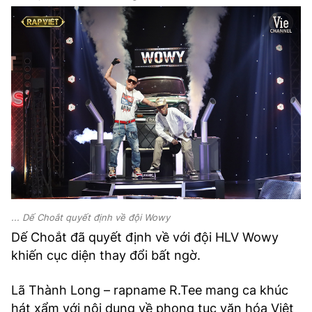
... Dế Choắt quyết định về đội Wowy
Dế Choắt đã quyết định về với đội HLV Wowy
khiến cục diện thay đổi bất ngờ.
Lã Thành Long – rapname R.Tee mang ca khúc
hát xẩm với nội dung về phong tục văn hóa Việt