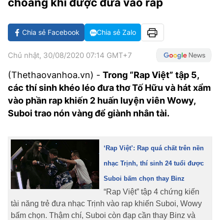
choáng khi được đưa vào rap
VĂN HÓA SỐNG KHỎE
ĐỌC - XEM
BÓNG ĐÁ
KẾT QUẢ
CÁC CÚP CHÂU ÂU
GOLF
GIẢI TRÍ
NHỊP ĐẬP SỨC KHỎE
DIỄN ĐÀN
VĂN HÓA
BẢNG XẾP HẠNG
Chia sẻ Facebook
Chia sẻ Zalo
DU LỊCH
PHIM
X-QUANG TIN ĐỒN
CÔNG NGHIỆP VĂN HÓA
GIẢI TRÍ
Chủ nhật, 30/08/2020 07:14 GMT+7
THẾ GIỚI SAO
TIN TỨC
ÂM NHẠC
VIẾT LẠI ƯỚC MƠ
(Thethaovanhoa.vn) -
Trong “Rap Việt” tập 5,
các thí sinh khéo léo đưa thơ Tố Hữu và hát xẩm
HIGHTECH
ĐIỂM ĐẾN
KBIZ
vào phần rap khiến 2 huấn luyện viên Wowy,
TIÊU ĐIỂM - SPOTLIGHT
Suboi trao nón vàng để giành nhân tài.
ẢNH
BẠN CẦN BIẾT
ẨM THỰC
INFOGRAPHIC
‘Rap Việt’: Rap quá chất trên nền
TƯ VẤN
nhạc Trịnh, thí sinh 24 tuổi được
E-MAGAZINE
Suboi bấm chọn thay Binz
ẢNH
“Rap Việt” tập 4 chứng kiến
tài năng trẻ đưa nhạc Trịnh vào rap khiến Suboi, Wowy
BÁO GIẤY
bấm chọn. Thậm chí, Suboi còn đạp cần thay Binz và