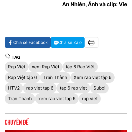
An Nhiên, Ảnh và clip: Vie
Chia sẻ Facebook
Chia sẻ Zalo
TAG
Rap Việt
xem Rap Việt
tập 6 Rap Việt
Rap Việt tập 6
Trấn Thành
Xem rap việt tập 6
HTV2
rap viet tap 6
tap 6 rap viet
Suboi
Tran Thanh
xem rap viet tap 6
rap viet
Chuyên đề