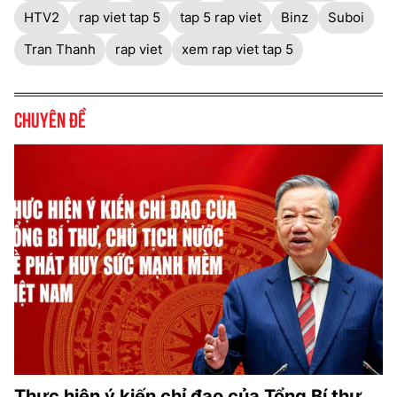
HTV2
rap viet tap 5
tap 5 rap viet
Binz
Suboi
Tran Thanh
rap viet
xem rap viet tap 5
Chuyên đề
Thực hiện ý kiến chỉ đạo của Tổng Bí thư,