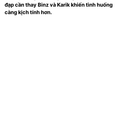
đạp cần thay Binz và Karik khiến tình huống
TRA CỨU PHƯỜNG XÃ
càng kịch tính hơn.
CỐNG HIẾN
BÙI XUÂN PHÁI
TIỆN ÍCH
LIÊN HỆ QUẢNG CÁO
Hotline: 0981.119.189
Điện thoại: 024.38254756
MẠNG XÃ HỘI