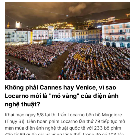
Không phải Cannes hay Venice, vì sao
Locarno mới là "mỏ vàng" của điện ảnh
nghệ thuật?
Khai mạc ngày 5/8 tại thị trấn Locarno bên hồ Maggiore
(Thụy Sĩ), Liên hoan phim Locarno lần thứ 79 tiếp tục mở
màn mùa điện ảnh nghệ thuật quốc tế với 233 bộ phim
đến từ 69 quốc gia và vùng lãnh thổ, trong đó có 103 tác