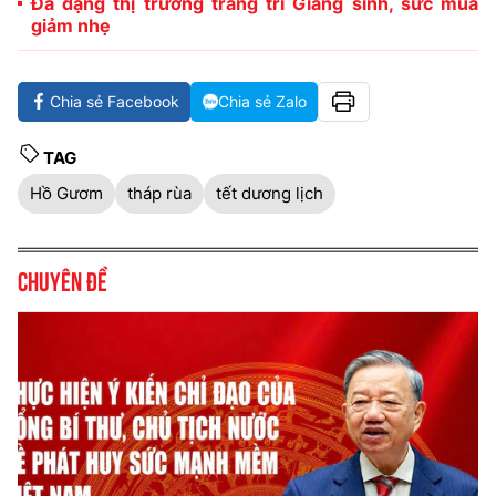
Đa dạng thị trường trang trí Giáng sinh, sức mua
giảm nhẹ
Chia sẻ Facebook
Chia sẻ Zalo
TAG
Hồ Gươm
tháp rùa
tết dương lịch
Chuyên đề