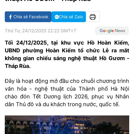
VĂN HÓA SỐNG KHỎE
ĐỌC - XEM
BÓNG ĐÁ
KẾT QUẢ
CÁC CÚP CHÂU ÂU
GOLF
GIẢI TRÍ
NHỊP ĐẬP SỨC KHỎE
DIỄN ĐÀN
VĂN HÓA
BẢNG XẾP HẠNG
Chia sẻ Facebook
Chia sẻ Zalo
DU LỊCH
PHIM
X-QUANG TIN ĐỒN
CÔNG NGHIỆP VĂN HÓA
GIẢI TRÍ
Thứ Tư, 24/12/2025 22:22 GMT+7
THẾ GIỚI SAO
TIN TỨC
Tối 24/12/2025, tại khu vực Hồ Hoàn Kiếm,
ÂM NHẠC
VIẾT LẠI ƯỚC MƠ
UBND phường Hoàn Kiếm tổ chức Lễ ra mắt
HIGHTECH
ĐIỂM ĐẾN
KBIZ
không gian chiếu sáng nghệ thuật Hồ Gươm -
TIÊU ĐIỂM - SPOTLIGHT
Tháp Rùa.
ẢNH
BẠN CẦN BIẾT
Đây là hoạt động mở đầu cho chuỗi chương trình
ẨM THỰC
văn hóa - nghệ thuật của Thành phố Hà Nội
INFOGRAPHIC
chào đón Tết Dương lịch 2026, phục vụ Nhân
TƯ VẤN
E-MAGAZINE
dân Thủ đô và du khách trong nước, quốc tế.
ẢNH
BÁO GIẤY