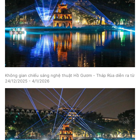
TRA CỨU PHƯỜNG XÃ
CỐNG HIẾN
BÙI XUÂN PHÁI
TIỆN ÍCH
Không gian chiếu sáng nghệ thuật Hồ Gươm - Tháp Rùa diễn ra từ
24/12/2025 - 4/1/2026