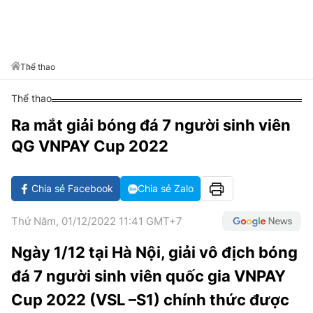
VĂN HÓA SỐNG KHỎE
ĐỌC - XEM
BÓNG ĐÁ
KẾT QUẢ
CÁC CÚP CHÂU ÂU
GOLF
GIẢI TRÍ
NHỊP ĐẬP SỨC KHỎE
DIỄN ĐÀN
VĂN HÓA
BẢNG XẾP HẠNG
DU LỊCH
PHIM
X-QUANG TIN ĐỒN
CÔNG NGHIỆP VĂN HÓA
Thể thao
GIẢI TRÍ
THẾ GIỚI SAO
TIN TỨC
Thể thao
ÂM NHẠC
VIẾT LẠI ƯỚC MƠ
Ra mắt giải bóng đá 7 người sinh viên
HIGHTECH
ĐIỂM ĐẾN
KBIZ
QG VNPAY Cup 2022
TIÊU ĐIỂM - SPOTLIGHT
ẢNH
BẠN CẦN BIẾT
Chia sẻ Facebook
Chia sẻ Zalo
ẨM THỰC
INFOGRAPHIC
Thứ Năm, 01/12/2022 11:41 GMT+7
TƯ VẤN
E-MAGAZINE
Ngày 1/12 tại Hà Nội, giải vô địch bóng
ẢNH
đá 7 người sinh viên quốc gia VNPAY
BÁO GIẤY
Cup 2022 (VSL –S1) chính thức được