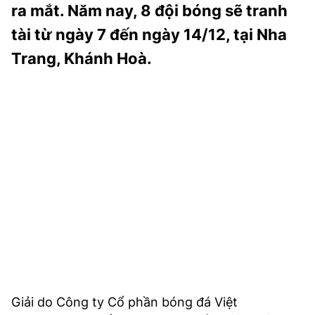
ra mắt. Năm nay, 8 đội bóng sẽ tranh
TRA CỨU PHƯỜNG XÃ
tài từ ngày 7 đến ngày 14/12, tại Nha
CỐNG HIẾN
Trang, Khánh Hoà.
BÙI XUÂN PHÁI
TIỆN ÍCH
LIÊN HỆ QUẢNG CÁO
Hotline: 0981.119.189
Điện thoại: 024.38254756
MẠNG XÃ HỘI
Giải do Công ty Cổ phần bóng đá Việt