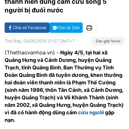
thanh niên dũng cảm cứu sống 5
VĂN HÓA SỐNG KHỎE
ĐỌC - XEM
BÓNG ĐÁ
KẾT QUẢ
CÁC CÚP CHÂU ÂU
GOLF
người bị đuối nước
GIẢI TRÍ
NHỊP ĐẬP SỨC KHỎE
DIỄN ĐÀN
VĂN HÓA
BẢNG XẾP HẠNG
DU LỊCH
PHIM
X-QUANG TIN ĐỒN
CÔNG NGHIỆP VĂN HÓA
Chia sẻ Facebook
Chia sẻ Zalo
GIẢI TRÍ
THẾ GIỚI SAO
TIN TỨC
ÂM NHẠC
Thứ Bảy, 04/05/2019 21:07 GMT+7
VIẾT LẠI ƯỚC MƠ
HIGHTECH
(Thethaovanhoa.vn) -
Ngày 4/5, tại hai xã
ĐIỂM ĐẾN
KBIZ
Quảng Hưng và Cảnh Dương, huyện Quảng
TIÊU ĐIỂM - SPOTLIGHT
Trạch, tỉnh Quảng Bình, Ban Thường vụ Tỉnh
ẢNH
Đoàn Quảng Bình đã tuyên dương, khen thưởng
BẠN CẦN BIẾT
ẨM THỰC
hai đoàn viên thanh niên là Phạm Thế Cường
INFOGRAPHIC
(sinh năm 1996, thôn Tân Cảnh, xã Cảnh Dương,
TƯ VẤN
huyện Quảng Trạch) và Võ Khánh Thành (sinh
E-MAGAZINE
năm 2002, xã Quảng Hưng, huyện Quảng Trạch)
ẢNH
vì đã có hành động dũng cảm
cứu người
gặp
nạn.
BÁO GIẤY