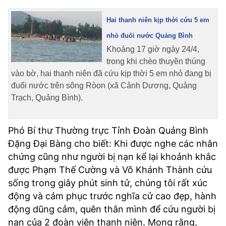
TRA CỨU PHƯỜNG XÃ
Hai thanh niên kịp thời cứu 5 em
CỐNG HIẾN
nhỏ đuối nước Quảng Bình
Khoảng 17 giờ ngày 24/4,
BÙI XUÂN PHÁI
trong khi chèo thuyền thúng
TIỆN ÍCH
vào bờ, hai thanh niên đã cứu kịp thời 5 em nhỏ đang bị
đuối nước trên sông Ròon (xã Cảnh Dương, Quảng
LIÊN HỆ QUẢNG CÁO
Trạch, Quảng Bình).
Hotline: 0981.119.189
Phó Bí thư Thường trực Tỉnh Đoàn Quảng Bình
Đặng Đại Bàng cho biết: Khi được nghe các nhân
Điện thoại: 024.38254756
chứng cũng như người bị nạn kể lại khoảnh khắc
được Phạm Thế Cường và Võ Khánh Thành cứu
MẠNG XÃ HỘI
sống trong giây phút sinh tử, chúng tôi rất xúc
động và cảm phục trước nghĩa cử cao đẹp, hành
động dũng cảm, quên thân mình để cứu người bị
nạn của 2 đoàn viên thanh niên. Mong rằng,