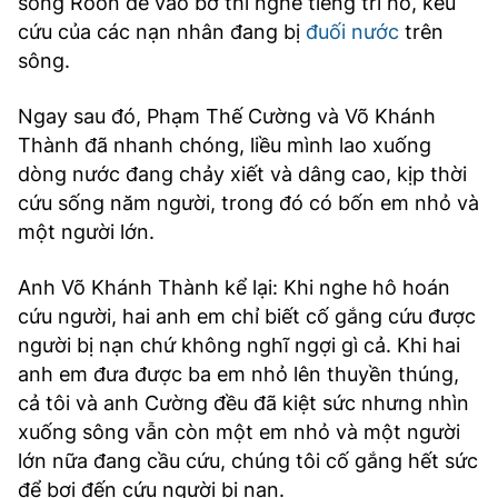
sông Roòn để vào bờ thì nghe tiếng tri hô, kêu
cứu của các nạn nhân đang bị
đuối nước
trên
sông.
Ngay sau đó, Phạm Thế Cường và Võ Khánh
Thành đã nhanh chóng, liều mình lao xuống
dòng nước đang chảy xiết và dâng cao, kịp thời
cứu sống năm người, trong đó có bốn em nhỏ và
một người lớn.
Anh Võ Khánh Thành kể lại: Khi nghe hô hoán
cứu người, hai anh em chỉ biết cố gắng cứu được
người bị nạn chứ không nghĩ ngợi gì cả. Khi hai
anh em đưa được ba em nhỏ lên thuyền thúng,
cả tôi và anh Cường đều đã kiệt sức nhưng nhìn
xuống sông vẫn còn một em nhỏ và một người
lớn nữa đang cầu cứu, chúng tôi cố gắng hết sức
để bơi đến cứu người bị nạn.