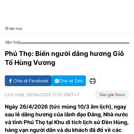
VĂN HÓA SỐNG KHỎE
ĐỌC - XEM
BÓNG ĐÁ
KẾT QUẢ
CÁC CÚP CHÂU ÂU
GOLF
GIẢI TRÍ
NHỊP ĐẬP SỨC KHỎE
DIỄN ĐÀN
VĂN HÓA
BẢNG XẾP HẠNG
DU LỊCH
PHIM
X-QUANG TIN ĐỒN
CÔNG NGHIỆP VĂN HÓA
Văn hoá
GIẢI TRÍ
THẾ GIỚI SAO
TIN TỨC
Văn hoá
ÂM NHẠC
VIẾT LẠI ƯỚC MƠ
Phú Thọ: Biển người dâng hương Giỗ
HIGHTECH
ĐIỂM ĐẾN
KBIZ
Tổ Hùng Vương
TIÊU ĐIỂM - SPOTLIGHT
ẢNH
BẠN CẦN BIẾT
Chia sẻ Facebook
Chia sẻ Zalo
ẨM THỰC
INFOGRAPHIC
Chủ nhật, 26/04/2026 11:01 GMT+7
TƯ VẤN
E-MAGAZINE
Ngày 26/4/2026 (tức mùng 10/3 âm lịch), ngay
sau lễ dâng hương của lãnh đạo Đảng, Nhà nước
ẢNH
và tỉnh Phú Thọ tại Khu di tích lịch sử Đền Hùng,
BÁO GIẤY
hàng vạn người dân và du khách đã đổ về các