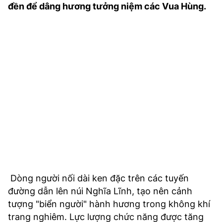
đền để dâng hương tưởng niệm các Vua Hùng.
TRA CỨU PHƯỜNG XÃ
CỐNG HIẾN
BÙI XUÂN PHÁI
TIỆN ÍCH
LIÊN HỆ QUẢNG CÁO
Hotline: 0981.119.189
Điện thoại: 024.38254756
MẠNG XÃ HỘI
Dòng người nối dài ken đặc trên các tuyến
đường dẫn lên núi Nghĩa Lĩnh, tạo nên cảnh
tượng "biển người" hành hương trong không khí
trang nghiêm. Lực lượng chức năng được tăng