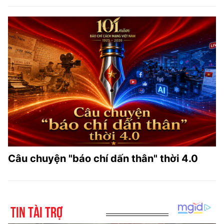
Câu chuyện "báo chí dấn thân" thời 4.0