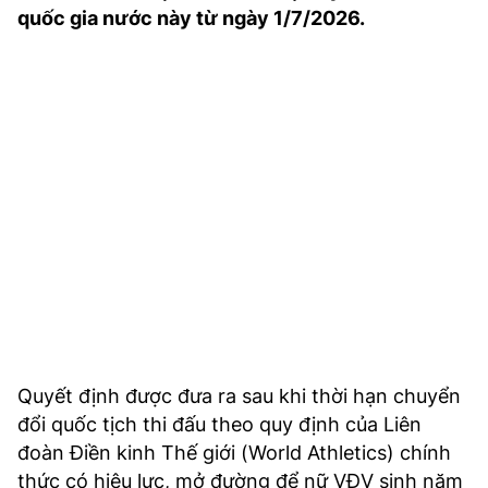
quốc gia nước này từ ngày 1/7/2026.
TRA CỨU PHƯỜNG XÃ
CỐNG HIẾN
BÙI XUÂN PHÁI
TIỆN ÍCH
LIÊN HỆ QUẢNG CÁO
Hotline: 0981.119.189
Điện thoại: 024.38254756
MẠNG XÃ HỘI
Quyết định được đưa ra sau khi thời hạn chuyển
đổi quốc tịch thi đấu theo quy định của Liên
đoàn Điền kinh Thế giới (World Athletics) chính
thức có hiệu lực, mở đường để nữ VĐV sinh năm