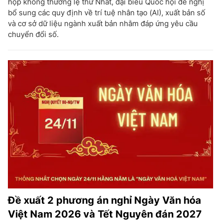
họp không thường lệ thứ Nhất, đại biểu Quốc hội đề nghị
bổ sung các quy định về trí tuệ nhân tạo (AI), xuất bản số
và cơ sở dữ liệu ngành xuất bản nhằm đáp ứng yêu cầu
chuyển đổi số.
Đề xuất 2 phương án nghỉ Ngày Văn hóa
Việt Nam 2026 và Tết Nguyên đán 2027