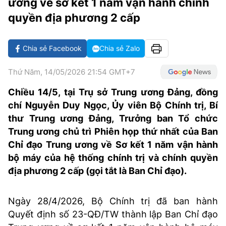
ương về sơ kết 1 năm vận hành chính
VĂN HÓA SỐNG KHỎE
ĐỌC - XEM
BÓNG ĐÁ
KẾT QUẢ
CÁC CÚP CHÂU ÂU
GOLF
quyền địa phương 2 cấp
GIẢI TRÍ
NHỊP ĐẬP SỨC KHỎE
DIỄN ĐÀN
VĂN HÓA
BẢNG XẾP HẠNG
DU LỊCH
PHIM
X-QUANG TIN ĐỒN
CÔNG NGHIỆP VĂN HÓA
Chia sẻ Facebook
Chia sẻ Zalo
GIẢI TRÍ
THẾ GIỚI SAO
TIN TỨC
ÂM NHẠC
Thứ Năm, 14/05/2026 21:54 GMT+7
VIẾT LẠI ƯỚC MƠ
HIGHTECH
Chiều 14/5, tại Trụ sở Trung ương Đảng, đồng
ĐIỂM ĐẾN
KBIZ
chí Nguyễn Duy Ngọc, Ủy viên Bộ Chính trị, Bí
TIÊU ĐIỂM - SPOTLIGHT
thư Trung ương Đảng, Trưởng ban Tổ chức
ẢNH
Trung ương chủ trì Phiên họp thứ nhất của Ban
BẠN CẦN BIẾT
ẨM THỰC
Chỉ đạo Trung ương về Sơ kết 1 năm vận hành
INFOGRAPHIC
bộ máy của hệ thống chính trị và chính quyền
TƯ VẤN
địa phương 2 cấp (gọi tắt là Ban Chỉ đạo).
E-MAGAZINE
ẢNH
Ngày 28/4/2026, Bộ Chính trị đã ban hành
Quyết định số 23-QĐ/TW thành lập Ban Chỉ đạo
BÁO GIẤY