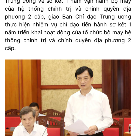
Trung ương về sơ kết 1 năm vận hành bộ máy
TRA CỨU PHƯỜNG XÃ
của hệ thống chính trị và chính quyền địa
phương 2 cấp, giao Ban Chỉ đạo Trung ương
CỐNG HIẾN
thực hiện nhiệm vụ chỉ đạo tiến hành sơ kết 1
BÙI XUÂN PHÁI
năm triển khai hoạt động của tổ chức bộ máy hệ
thống chính trị và chính quyền địa phương 2
TIỆN ÍCH
cấp.
LIÊN HỆ QUẢNG CÁO
Hotline: 0981.119.189
Điện thoại: 024.38254756
MẠNG XÃ HỘI