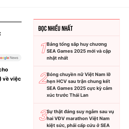
ĐỌC NHIỀU NHẤT
c
Bảng tổng sắp huy chương
SEA Games 2025 mới và cập
nhật nhất
 cho
Bóng chuyền nữ Việt Nam lỡ
 về việc
hẹn HCV sau trận chung kết
SEA Games 2025 cực kỳ cảm
xúc trước Thái Lan
Sự thật đáng suy ngẫm sau vụ
hai VĐV marathon Việt Nam
kiệt sức, phải cấp cứu ở SEA