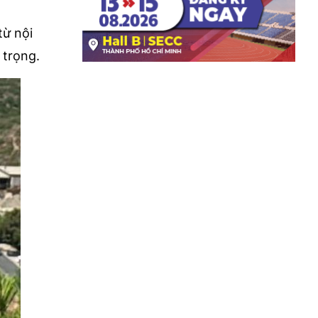
từ nội
 trọng.