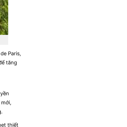
de Paris,
để tăng
uyền
 mới,
g.
et thiết