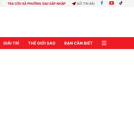
TRA CỨU XÃ PHƯỜNG SAU SÁP NHẬP
GỬI TIN BÀI
GIẢI TRÍ
THẾ GIỚI SAO
BẠN CẦN BIẾT