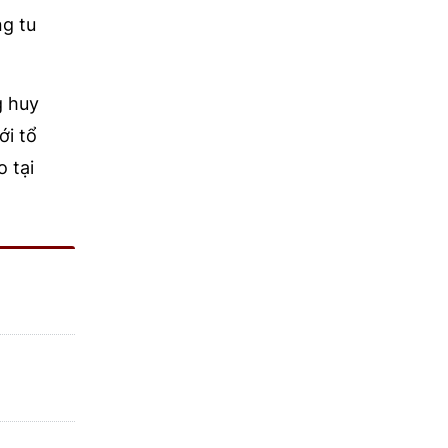
ng tu
g huy
ới tổ
 tại