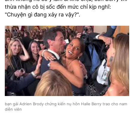
thừa nhận cô bị sốc đến mức chỉ kịp nghĩ:
"Chuyện gì đang xảy ra vậy?".
bạn gái Adrien Brody chứng kiến nụ hôn Halle Berry trao cho nam
diễn viên