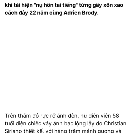
khi tái hiện "nụ hôn tai tiếng" từng gây xôn xao
TRA CỨU PHƯỜNG XÃ
cách đây 22 năm cùng Adrien Brody.
CỐNG HIẾN
BÙI XUÂN PHÁI
TIỆN ÍCH
LIÊN HỆ QUẢNG CÁO
Hotline: 0981.119.189
Điện thoại: 024.38254756
MẠNG XÃ HỘI
Trên thảm đỏ rực rỡ ánh đèn, nữ diễn viên 58
tuổi diện chiếc váy ánh bạc lộng lẫy do Christian
Siriano thiết kế, với hàng trăm mảnh gương và