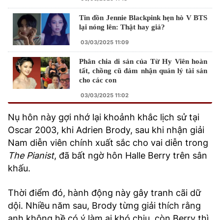
Tin đồn Jennie Blackpink hẹn hò V BTS
lại nóng lên: Thật hay giả?
03/03/2025 11:09
Phân chia di sản của Từ Hy Viên hoàn
tất, chồng cũ đảm nhận quản lý tài sản
cho các con
03/03/2025 11:02
Nụ hôn này gợi nhớ lại khoảnh khắc lịch sử tại
Oscar 2003, khi Adrien Brody, sau khi nhận giải
Nam diễn viên chính xuất sắc cho vai diễn trong
The Pianist
, đã bất ngờ hôn Halle Berry trên sân
khấu.
Thời điểm đó, hành động này gây tranh cãi dữ
dội. Nhiều năm sau, Brody từng giải thích rằng
anh không hề có ý làm ai khó chịu, còn Berry thì