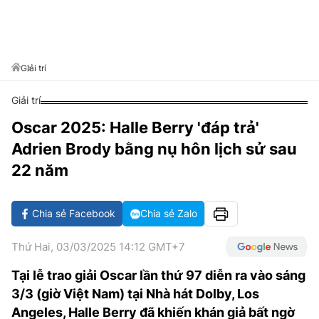
VĂN HÓA SỐNG KHỎE
ĐỌC - XEM
BÓNG ĐÁ
KẾT QUẢ
CÁC CÚP CHÂU ÂU
GOLF
GIẢI TRÍ
NHỊP ĐẬP SỨC KHỎE
DIỄN ĐÀN
VĂN HÓA
BẢNG XẾP HẠNG
DU LỊCH
PHIM
X-QUANG TIN ĐỒN
CÔNG NGHIỆP VĂN HÓA
Giải trí
GIẢI TRÍ
THẾ GIỚI SAO
TIN TỨC
Giải trí
ÂM NHẠC
VIẾT LẠI ƯỚC MƠ
Oscar 2025: Halle Berry 'đáp trả'
HIGHTECH
ĐIỂM ĐẾN
KBIZ
Adrien Brody bằng nụ hôn lịch sử sau
TIÊU ĐIỂM - SPOTLIGHT
ẢNH
22 năm
BẠN CẦN BIẾT
ẨM THỰC
Chia sẻ Facebook
Chia sẻ Zalo
INFOGRAPHIC
TƯ VẤN
E-MAGAZINE
Thứ Hai, 03/03/2025 14:12 GMT+7
ẢNH
Tại lễ trao giải Oscar lần thứ 97 diễn ra vào sáng
3/3 (giờ Việt Nam) tại Nhà hát Dolby, Los
BÁO GIẤY
Angeles, Halle Berry đã khiến khán giả bất ngờ