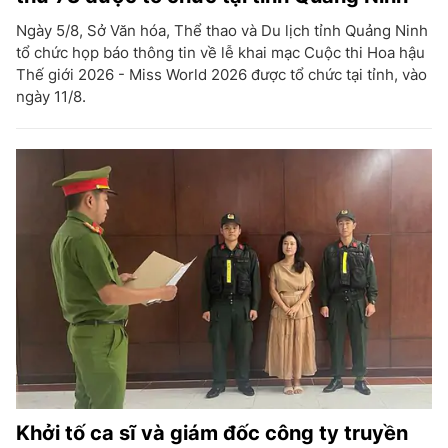
Ngày 5/8, Sở Văn hóa, Thể thao và Du lịch tỉnh Quảng Ninh
tổ chức họp báo thông tin về lễ khai mạc Cuộc thi Hoa hậu
Thế giới 2026 - Miss World 2026 được tổ chức tại tỉnh, vào
ngày 11/8.
Khởi tố ca sĩ và giám đốc công ty truyền