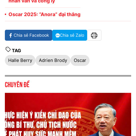
nhân văn và công lý
Oscar 2025: “Anora” đại thắng
Chia sẻ Facebook
Chia sẻ Zalo
TAG
Halle Berry
Adrien Brody
Oscar
Chuyên đề