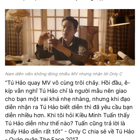
Nam diễn viên không đóng nhiều MV nhưng nhận lời Only C
“Tú Hảo quay MV vô cùng trôi chảy. Hồi đầu, ê-
kíp vẫn nghĩ Tú Hảo chỉ là người mẫu nên giao
cho bạn một vai khá nhẹ nhàng, nhưng khi đạo
diễn nhận ra Tú Hảo biết diễn thì đã yêu cầu bạn
diễn nhiều hơn. Khi tôi hỏi Kiều Minh Tuấn thấy
Tú Hảo diễn như thế nào? Tuấn cũng trả lời là
thấy Hảo diễn rất tốt” - Only C chia sẻ về Tú Hảo
- Quán quân The Face 2017.