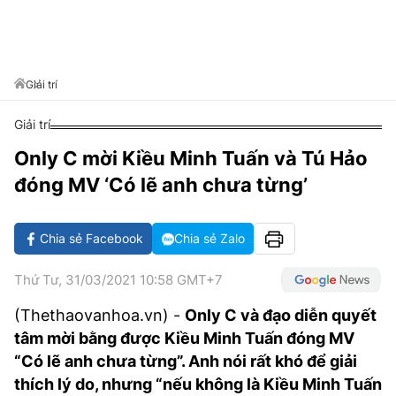
VĂN HÓA SỐNG KHỎE
ĐỌC - XEM
BÓNG ĐÁ
KẾT QUẢ
CÁC CÚP CHÂU ÂU
GOLF
GIẢI TRÍ
NHỊP ĐẬP SỨC KHỎE
DIỄN ĐÀN
VĂN HÓA
BẢNG XẾP HẠNG
DU LỊCH
PHIM
X-QUANG TIN ĐỒN
CÔNG NGHIỆP VĂN HÓA
Giải trí
GIẢI TRÍ
THẾ GIỚI SAO
TIN TỨC
Giải trí
ÂM NHẠC
VIẾT LẠI ƯỚC MƠ
Only C mời Kiều Minh Tuấn và Tú Hảo
HIGHTECH
ĐIỂM ĐẾN
KBIZ
đóng MV ‘Có lẽ anh chưa từng’
TIÊU ĐIỂM - SPOTLIGHT
ẢNH
BẠN CẦN BIẾT
Chia sẻ Facebook
Chia sẻ Zalo
ẨM THỰC
INFOGRAPHIC
Thứ Tư, 31/03/2021 10:58 GMT+7
TƯ VẤN
E-MAGAZINE
(Thethaovanhoa.vn) -
Only C và đạo diễn quyết
tâm mời bằng được Kiều Minh Tuấn đóng MV
ẢNH
“Có lẽ anh chưa từng”. Anh nói rất khó để giải
BÁO GIẤY
thích lý do, nhưng “nếu không là Kiều Minh Tuấn