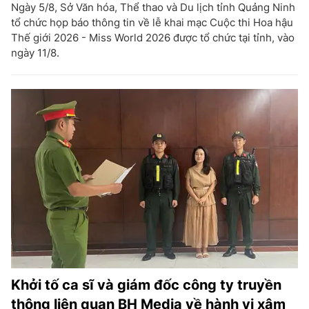
Ngày 5/8, Sở Văn hóa, Thể thao và Du lịch tỉnh Quảng Ninh
tổ chức họp báo thông tin về lễ khai mạc Cuộc thi Hoa hậu
Thế giới 2026 - Miss World 2026 được tổ chức tại tỉnh, vào
ngày 11/8.
Khởi tố ca sĩ và giám đốc công ty truyền
thông liên quan BH Media về hành vi xâm