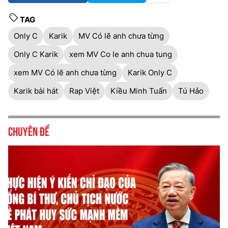
TAG
Only C
Karik
MV Có lẽ anh chưa từng
Only C Karik
xem MV Co le anh chua tung
xem MV Có lẽ anh chưa từng
Karik Only C
Karik bài hát
Rap Việt
Kiều Minh Tuấn
Tú Hảo
Chuyên đề