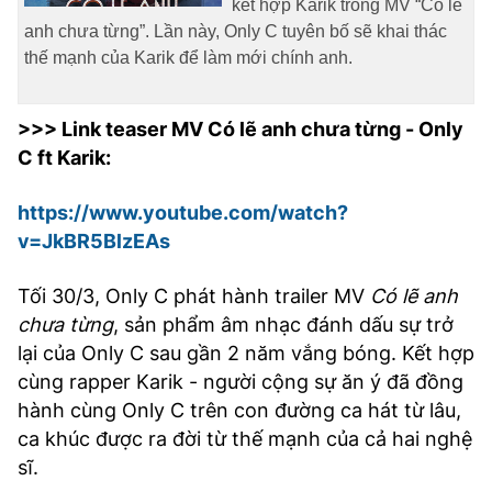
kết hợp Karik trong MV “Có lẽ
anh chưa từng”. Lần này, Only C tuyên bố sẽ khai thác
thế mạnh của Karik để làm mới chính anh.
>>> Link teaser MV Có lẽ anh chưa từng - Only
C ft Karik:
https://www.youtube.com/watch?
v=JkBR5BlzEAs
Tối 30/3, Only C phát hành trailer MV
Có lẽ anh
chưa từng
, sản phẩm âm nhạc đánh dấu sự trở
lại của Only C sau gần 2 năm vắng bóng. Kết hợp
cùng rapper Karik - người cộng sự ăn ý đã đồng
hành cùng Only C trên con đường ca hát từ lâu,
ca khúc được ra đời từ thế mạnh của cả hai nghệ
sĩ.