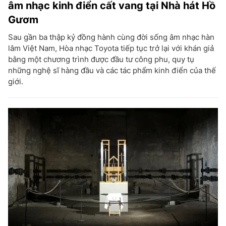
âm nhạc kinh điển cất vang tại Nhà hát Hồ
Gươm
Sau gần ba thập kỷ đồng hành cùng đời sống âm nhạc hàn
lâm Việt Nam, Hòa nhạc Toyota tiếp tục trở lại với khán giả
bằng một chương trình được đầu tư công phu, quy tụ
những nghệ sĩ hàng đầu và các tác phẩm kinh điển của thế
giới.