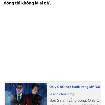
đóng thì không là ai cả”.
TRA CỨU PHƯỜNG XÃ
CỐNG HIẾN
BÙI XUÂN PHÁI
TIỆN ÍCH
LIÊN HỆ QUẢNG CÁO
Hotline: 0981.119.189
Điện thoại: 024.38254756
MẠNG XÃ HỘI
Only C kết hợp Karik trong MV ‘Có
lẽ anh chưa từng’
Sau 2 năm vắng bóng, Only C