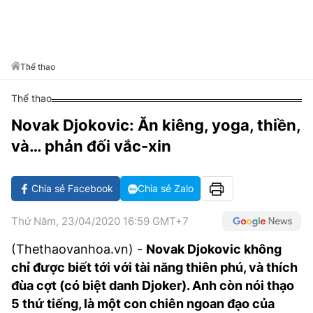
VĂN HÓA SỐNG KHỎE
ĐỌC - XEM
BÓNG ĐÁ
KẾT QUẢ
CÁC CÚP CHÂU ÂU
GOLF
GIẢI TRÍ
NHỊP ĐẬP SỨC KHỎE
DIỄN ĐÀN
VĂN HÓA
BẢNG XẾP HẠNG
DU LỊCH
PHIM
X-QUANG TIN ĐỒN
CÔNG NGHIỆP VĂN HÓA
Thể thao
GIẢI TRÍ
THẾ GIỚI SAO
TIN TỨC
Thể thao
ÂM NHẠC
VIẾT LẠI ƯỚC MƠ
Novak Djokovic: Ăn kiêng, yoga, thiền,
HIGHTECH
ĐIỂM ĐẾN
KBIZ
và… phản đối vắc-xin
TIÊU ĐIỂM - SPOTLIGHT
ẢNH
BẠN CẦN BIẾT
Chia sẻ Facebook
Chia sẻ Zalo
ẨM THỰC
INFOGRAPHIC
Thứ Năm, 23/04/2020 16:59 GMT+7
TƯ VẤN
E-MAGAZINE
(Thethaovanhoa.vn) -
Novak Djokovic không
chỉ được biết tới với tài năng thiên phú, và thích
ẢNH
đùa cợt (có biệt danh Djoker). Anh còn nói thạo
BÁO GIẤY
5 thứ tiếng, là một con chiên ngoan đạo của