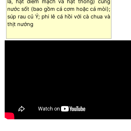
là, hạt diêm mạch và hạt thông) cùng
nước sốt (bao gồm cá cơm hoặc cá mòi);
súp rau củ Ý; phi lê cá hồi với cà chua và
thịt nướng