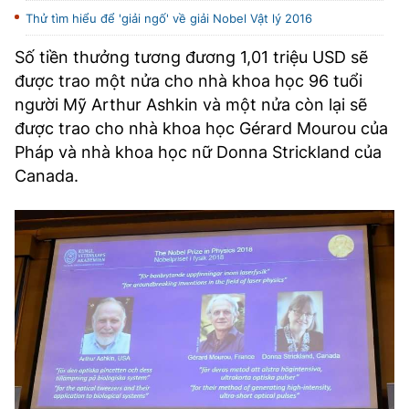
TRA CỨU PHƯỜNG XÃ
Thử tìm hiểu để 'giải ngố' về giải Nobel Vật lý 2016
CỐNG HIẾN
Số tiền thưởng tương đương 1,01 triệu USD sẽ
được trao một nửa cho nhà khoa học 96 tuổi
BÙI XUÂN PHÁI
người Mỹ Arthur Ashkin và một nửa còn lại sẽ
được trao cho nhà khoa học Gérard Mourou của
TIỆN ÍCH
Pháp và nhà khoa học nữ Donna Strickland của
Canada.
LIÊN HỆ QUẢNG CÁO
Hotline: 0981.119.189
Điện thoại: 024.38254756
MẠNG XÃ HỘI