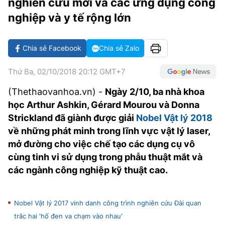
nghiên cứu mới và các ứng dụng công
VĂN HÓA SỐNG KHỎE
ĐỌC - XEM
BÓNG ĐÁ
KẾT QUẢ
CÁC CÚP CHÂU ÂU
GOLF
nghiệp và y tế rộng lớn
GIẢI TRÍ
NHỊP ĐẬP SỨC KHỎE
DIỄN ĐÀN
VĂN HÓA
BẢNG XẾP HẠNG
DU LỊCH
PHIM
X-QUANG TIN ĐỒN
CÔNG NGHIỆP VĂN HÓA
Chia sẻ Facebook
Chia sẻ Zalo
GIẢI TRÍ
THẾ GIỚI SAO
TIN TỨC
ÂM NHẠC
Thứ Ba, 02/10/2018 20:12 GMT+7
VIẾT LẠI ƯỚC MƠ
HIGHTECH
(Thethaovanhoa.vn) -
Ngày 2/10, ba nhà khoa
ĐIỂM ĐẾN
KBIZ
học Arthur Ashkin, Gérard Mourou và Donna
TIÊU ĐIỂM - SPOTLIGHT
Strickland đã giành được giải
Nobel Vật lý 2018
ẢNH
về những phát minh trong lĩnh vực vật lý laser,
BẠN CẦN BIẾT
ẨM THỰC
mở đường cho việc chế tạo các dụng cụ vô
INFOGRAPHIC
cùng tinh vi sử dụng trong phẫu thuật mắt và
TƯ VẤN
các ngành công nghiệp kỹ thuật cao.
E-MAGAZINE
ẢNH
Nobel Vật lý 2017 vinh danh công trình nghiên cứu Đài quan
BÁO GIẤY
trắc hai 'hố đen va chạm vào nhau'