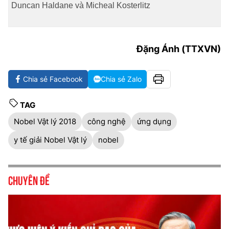
Duncan Haldane và Micheal Kosterlitz
Đặng Ánh (TTXVN)
Chia sẻ Facebook
Chia sẻ Zalo
TAG
Nobel Vật lý 2018
công nghệ
ứng dụng
y tế giải Nobel Vật lý
nobel
Chuyên đề