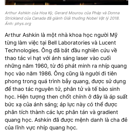
Arthur Ashkin của Hoa Kỳ, Gerard Mourou của Pháp và Donna
Strickland của Canada đã giành Giải thưởng Nobel Vật lý 2018.
Ảnh: phys.org
Arthur Ashkin là một nhà khoa học người Mỹ
từng làm việc tại Bell Laboratories và Lucent
Technologies. Ông đã bắt đầu nghiên cứu về
thao tác vi hạt với ánh sáng laser vào cuối
những năm 1960, từ đó phát minh ra nhíp quang
học vào năm 1986. Ông cũng là người đi tiên
phong trong quá trình bẫy quang, được sử dụng
để thao tác nguyên tử, phân tử và tế bào sinh
học. Hiện tượng then chốt chính ở đây là áp suất
bức xạ của ánh sáng; áp lực này có thể được
phân tích thành các lực phân tán và gradient
quang học. Ashkin đã được mệnh danh là cha đẻ
của lĩnh vực nhíp quang học.