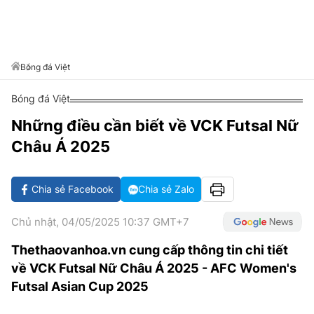
VĂN HÓA SỐNG KHỎE
ĐỌC - XEM
BÓNG ĐÁ
KẾT QUẢ
CÁC CÚP CHÂU ÂU
GOLF
GIẢI TRÍ
NHỊP ĐẬP SỨC KHỎE
DIỄN ĐÀN
VĂN HÓA
BẢNG XẾP HẠNG
DU LỊCH
PHIM
X-QUANG TIN ĐỒN
CÔNG NGHIỆP VĂN HÓA
Bóng đá Việt
GIẢI TRÍ
THẾ GIỚI SAO
TIN TỨC
Bóng đá Việt
ÂM NHẠC
VIẾT LẠI ƯỚC MƠ
Những điều cần biết về VCK Futsal Nữ
HIGHTECH
ĐIỂM ĐẾN
KBIZ
Châu Á 2025
TIÊU ĐIỂM - SPOTLIGHT
ẢNH
BẠN CẦN BIẾT
Chia sẻ Facebook
Chia sẻ Zalo
ẨM THỰC
INFOGRAPHIC
Chủ nhật, 04/05/2025 10:37 GMT+7
TƯ VẤN
E-MAGAZINE
Thethaovanhoa.vn cung cấp thông tin chi tiết
về VCK Futsal Nữ Châu Á 2025 - AFC Women's
ẢNH
Futsal Asian Cup 2025
BÁO GIẤY