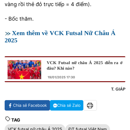
vàng rồi thẻ đỏ trực tiếp = 4 điểm).
- Bốc thăm.
Xem thêm về VCK Futsal Nữ Châu Á
2025
VCK Futsal nữ châu Á 2025 diễn ra ở
đâu? Khi nào?
19/01/2025 17:30
T. GIÁP
Chia sẻ Facebook
Chia sẻ Zalo
TAG
VCK futsal nữ châu Á 2025
ĐT futsal Việt Nam