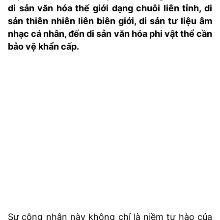
di sản văn hóa thế giới dạng chuỗi liên tỉnh, di
TRA CỨU PHƯỜNG XÃ
sản thiên nhiên liên biên giới, di sản tư liệu âm
CỐNG HIẾN
nhạc cá nhân, đến di sản văn hóa phi vật thể cần
bảo vệ khẩn cấp.
BÙI XUÂN PHÁI
TIỆN ÍCH
LIÊN HỆ QUẢNG CÁO
Hotline: 0981.119.189
Điện thoại: 024.38254756
MẠNG XÃ HỘI
Sự công nhận này không chỉ là niềm tự hào của