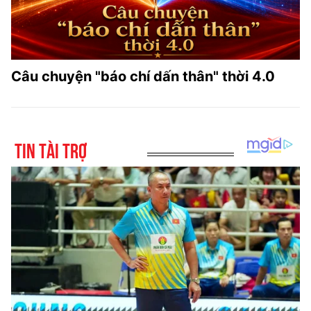
Câu chuyện "báo chí dấn thân" thời 4.0