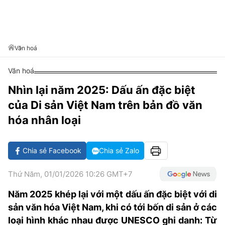
VĂN HÓA SỐNG KHỎE
ĐỌC - XEM
BÓNG ĐÁ
KẾT QUẢ
CÁC CÚP CHÂU ÂU
GOLF
GIẢI TRÍ
NHỊP ĐẬP SỨC KHỎE
DIỄN ĐÀN
VĂN HÓA
BẢNG XẾP HẠNG
DU LỊCH
PHIM
X-QUANG TIN ĐỒN
CÔNG NGHIỆP VĂN HÓA
Văn hoá
GIẢI TRÍ
THẾ GIỚI SAO
TIN TỨC
Văn hoá
ÂM NHẠC
VIẾT LẠI ƯỚC MƠ
Nhìn lại năm 2025: Dấu ấn đặc biệt
HIGHTECH
ĐIỂM ĐẾN
KBIZ
của Di sản Việt Nam trên bản đồ văn
TIÊU ĐIỂM - SPOTLIGHT
ẢNH
hóa nhân loại
BẠN CẦN BIẾT
ẨM THỰC
Chia sẻ Facebook
Chia sẻ Zalo
INFOGRAPHIC
TƯ VẤN
E-MAGAZINE
Thứ Năm, 01/01/2026 10:26 GMT+7
ẢNH
Năm 2025 khép lại với một dấu ấn đặc biệt với di
sản văn hóa Việt Nam, khi có tới bốn di sản ở các
BÁO GIẤY
loại hình khác nhau được UNESCO ghi danh: Từ