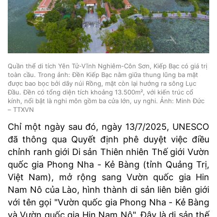
Quần thể di tích Yên Tử-Vĩnh Nghiêm-Côn Sơn, Kiếp Bạc có giá trị
toàn cầu. Trong ảnh: Đền Kiếp Bạc nằm giữa thung lũng ba mặt
được bao bọc bởi dãy núi Rồng, mặt còn lại hướng ra sông Lục
Đầu. Đền có tổng diện tích khoảng 13.500m², với kiến trúc cổ
kính, nổi bật là nghi môn gồm ba cửa lớn, uy nghi. Ảnh: Minh Đức
– TTXVN
Chỉ một ngày sau đó, ngày 13/7/2025, UNESCO
đã thông qua Quyết định phê duyệt việc điều
chỉnh ranh giới Di sản Thiên nhiên Thế giới Vườn
quốc gia Phong Nha - Kẻ Bàng (tỉnh Quảng Trị,
Việt Nam), mở rộng sang Vườn quốc gia Hin
Nam Nô của Lào, hình thành di sản liên biên giới
với tên gọi "Vườn quốc gia Phong Nha - Kẻ Bàng
và Vườn quốc gia Hin Nam Nô". Đây là di sản thế