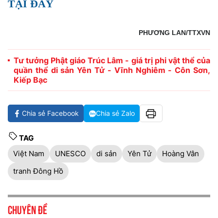
TẠI ĐÂY
PHƯƠNG LAN/TTXVN
Tư tưởng Phật giáo Trúc Lâm - giá trị phi vật thể của
quần thể di sản Yên Tử - Vĩnh Nghiêm - Côn Sơn,
Kiếp Bạc
Chia sẻ Facebook
Chia sẻ Zalo
TAG
Việt Nam
UNESCO
​di sản
Yên Tử
Hoàng Vân
tranh Đông Hồ
Chuyên đề