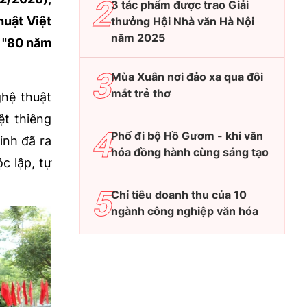
3 tác phẩm được trao Giải
huật Việt
thưởng Hội Nhà văn Hà Nội
năm 2025
m "80 năm
Mùa Xuân nơi đảo xa qua đôi
mắt trẻ thơ
ghệ thuật
ệt thiêng
Phố đi bộ Hồ Gươm - khi văn
inh đã ra
hóa đồng hành cùng sáng tạo
c lập, tự
Chỉ tiêu doanh thu của 10
ngành công nghiệp văn hóa