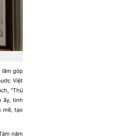
n lãm góp
nước Việt
ách, "Thù
 ấy, tinh
h mẽ, tạo
g Tám năm