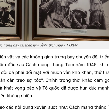
trưng bày tại triển lãm. Ảnh: Bích Huệ - TTXVN
hiện vật và các không gian trưng bày chuyên đề, triể
 năm đầu sau Cách mạng tháng Tám năm 1945, khi 
đời đã phải đối mặt với muôn vàn khó khăn, thử th
gàn cân treo sợi tóc". Chính trong thời khắc cam go
 và khát vọng bảo vệ Tổ quốc đã được hun đúc mạn
lên kháng chiến.
heo các nội dung xuyên suốt như: Cách mạng thán