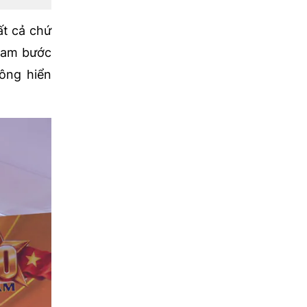
ất cả chứ
 Nam bước
ông hiển