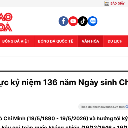
BÁO GIẤY
BÓNG ĐÁ VIỆT
BÓNG ĐÁ QUỐC TẾ
VĂN HÓA
DU LỊCH
hực kỷ niệm 136 năm Ngày sinh C
ồ Chí Minh (19/5/1890 - 19/5/2026) và hướng tới k
 kêu gọi toàn quốc kháng chiến (19/12/1946 - 19/