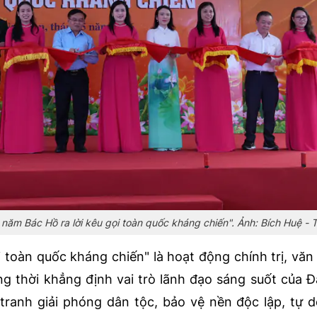
 năm Bác Hồ ra lời kêu gọi toàn quốc kháng chiến". Ảnh: Bích Huệ -
i toàn quốc kháng chiến" là hoạt động chính trị, văn
đồng thời khẳng định vai trò lãnh đạo sáng suốt của 
tranh giải phóng dân tộc, bảo vệ nền độc lập, tự 