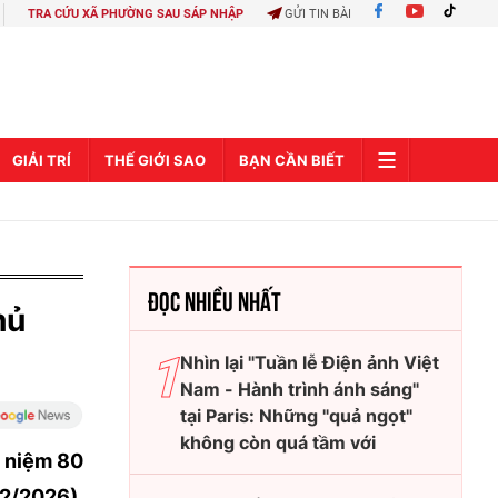
TRA CỨU XÃ PHƯỜNG SAU SÁP NHẬP
GỬI TIN BÀI
GIẢI TRÍ
THẾ GIỚI SAO
BẠN CẦN BIẾT
ĐỌC NHIỀU NHẤT
hủ
Nhìn lại "Tuần lễ Điện ảnh Việt
Nam - Hành trình ánh sáng"
tại Paris: Những "quả ngọt"
không còn quá tầm với
ỷ niệm 80
12/2026),