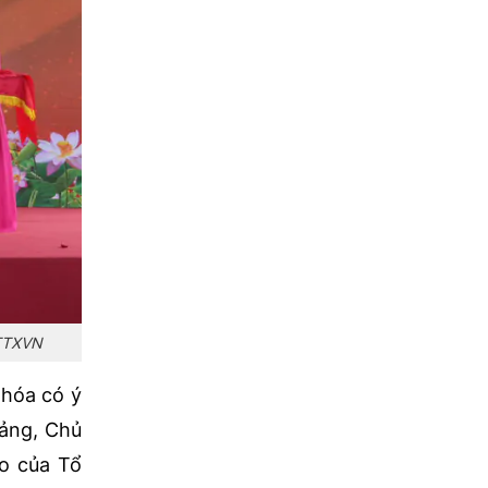
 TTXVN
 hóa có ý
Đảng, Chủ
do của Tổ