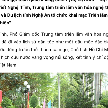
iết Nghệ Tĩnh, Trung tâm triển lãm văn hóa nghệ t
 và Du lịch tỉnh Nghệ An tổ chức khai mạc Triển lã
hiến".
inh, Phó Giám đốc Trung tâm triển lãm văn hóa n
đã đi vào lịch sử dân tộc như một dấu mốc đặc bi
ước đứng trước thử thách cam go, Chủ tịch Hồ Chí M
 hịch cứu nước vang vọng núi sông, kết tinh ý chí độ
Việt Nam.