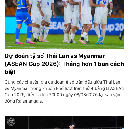
Dự đoán tỷ số Thái Lan vs Myanmar
(ASEAN Cup 2026): Thắng hơn 1 bàn cách
biệt
Cùng các chuyên gia dự đoán tỉ số trận đấu giữa Thái Lan
vs Myanmar trong khuôn khổ lượt trận thứ 4 bảng B ASEAN
Cup 2026, diễn ra lúc 20h00 ngày 08/08/2026 tại sân vận
động Rajamangala.