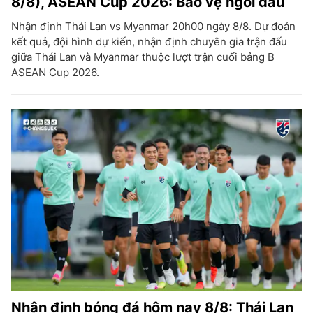
8/8), ASEAN Cup 2026: Bảo vệ ngôi đầu
Nhận định Thái Lan vs Myanmar 20h00 ngày 8/8. Dự đoán
kết quả, đội hình dự kiến, nhận định chuyên gia trận đấu
giữa Thái Lan và Myanmar thuộc lượt trận cuối bảng B
ASEAN Cup 2026.
Nhận định bóng đá hôm nay 8/8: Thái Lan