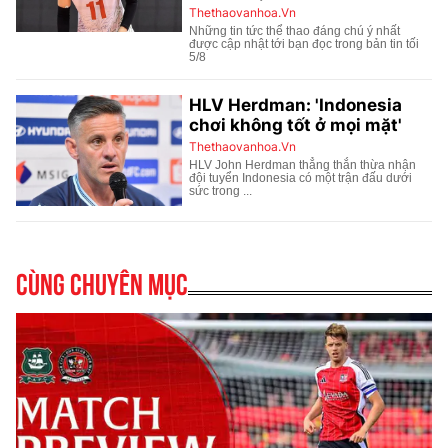
Cùng chuyên mục