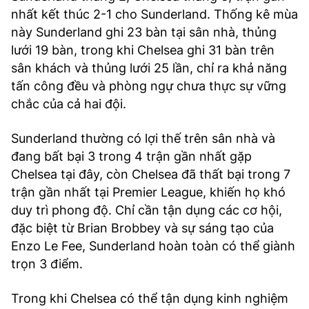
nhất kết thúc 2-1 cho Sunderland. Thống kê mùa
này Sunderland ghi 23 bàn tại sân nhà, thủng
lưới 19 bàn, trong khi Chelsea ghi 31 bàn trên
sân khách và thủng lưới 25 lần, chỉ ra khả năng
tấn công đều và phòng ngự chưa thực sự vững
chắc của cả hai đội.
Sunderland thường có lợi thế trên sân nhà và
đang bất bại 3 trong 4 trận gần nhất gặp
Chelsea tại đây, còn Chelsea đã thất bại trong 7
trận gần nhất tại Premier League, khiến họ khó
duy trì phong độ. Chỉ cần tận dụng các cơ hội,
đặc biệt từ Brian Brobbey và sự sáng tạo của
Enzo Le Fee, Sunderland hoàn toàn có thể giành
trọn 3 điểm.
Trong khi Chelsea có thể tận dụng kinh nghiệm