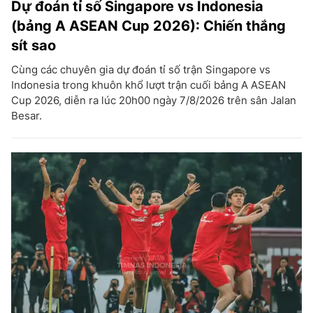
Dự đoán tỉ số Singapore vs Indonesia
(bảng A ASEAN Cup 2026): Chiến thắng
sít sao
Cùng các chuyên gia dự đoán tỉ số trận Singapore vs
Indonesia trong khuôn khổ lượt trận cuối bảng A ASEAN
Cup 2026, diễn ra lúc 20h00 ngày 7/8/2026 trên sân Jalan
Besar.