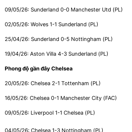
09/05/26: Sunderland 0-0 Manchester Utd (PL)
02/05/26: Wolves 1-1 Sunderland (PL)
25/04/26: Sunderland 0-5 Nottingham (PL)
19/04/26: Aston Villa 4-3 Sunderland (PL)
Phong độ gần đây Chelsea
20/05/26: Chelsea 2-1 Tottenham (PL)
16/05/26: Chelsea 0-1 Manchester City (FAC)
09/05/26: Liverpool 1-1 Chelsea (PL)
04/05/26: Chelsea 1-3 Nottingham (PL)