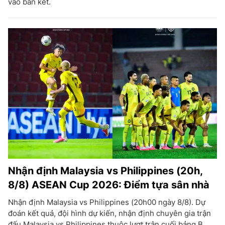
vào bán kết.
Nhận định Malaysia vs Philippines (20h,
8/8) ASEAN Cup 2026: Điểm tựa sân nhà
Nhận định Malaysia vs Philippines (20h00 ngày 8/8). Dự
đoán kết quả, đội hình dự kiến, nhận định chuyên gia trận
đấu Malaysia vs Philippines thuộc lượt trận cuối bảng B