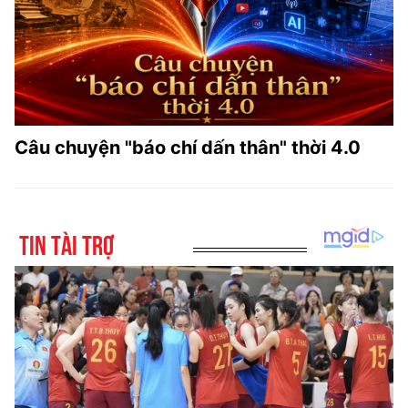
Câu chuyện "báo chí dấn thân" thời 4.0