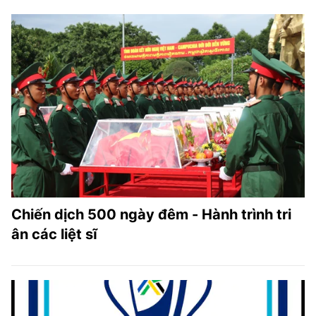
Chiến dịch 500 ngày đêm - Hành trình tri
ân các liệt sĩ