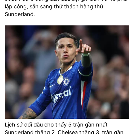
lập công, sẵn sàng thử thách hàng thủ
Sunderland.
Lịch sử đối đầu cho thấy 5 trận gần nhất
Sunderland thắng 2, Chelsea thắng 3, trận gần