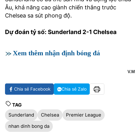
Âu, khả năng cao giành chiến thắng trước
Chelsea sa sút phong độ.
Dự đoán tỷ số: Sunderland 2-1 Chelsea
Xem thêm nhận định bóng đá
V.M
Chia sẻ Facebook
Chia sẻ Zalo
TAG
Sunderland
Chelsea
Premier League
nhan dinh bong da