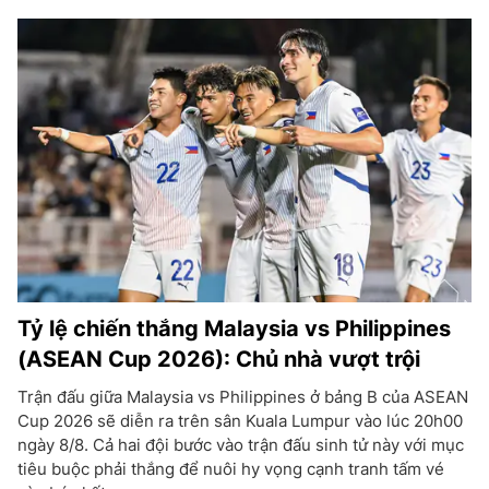
Tỷ lệ chiến thắng Malaysia vs Philippines
(ASEAN Cup 2026): Chủ nhà vượt trội
Trận đấu giữa Malaysia vs Philippines ở bảng B của ASEAN
Cup 2026 sẽ diễn ra trên sân Kuala Lumpur vào lúc 20h00
ngày 8/8. Cả hai đội bước vào trận đấu sinh tử này với mục
tiêu buộc phải thắng để nuôi hy vọng cạnh tranh tấm vé