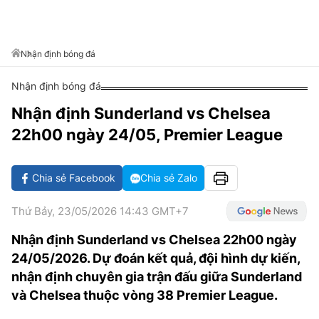
VĂN HÓA SỐNG KHỎE
ĐỌC - XEM
BÓNG ĐÁ
KẾT QUẢ
CÁC CÚP CHÂU ÂU
GOLF
GIẢI TRÍ
NHỊP ĐẬP SỨC KHỎE
DIỄN ĐÀN
VĂN HÓA
BẢNG XẾP HẠNG
Nhận định bóng đá
DU LỊCH
PHIM
X-QUANG TIN ĐỒN
CÔNG NGHIỆP VĂN HÓA
GIẢI TRÍ
Nhận định bóng đá
THẾ GIỚI SAO
TIN TỨC
ÂM NHẠC
VIẾT LẠI ƯỚC MƠ
Nhận định Sunderland vs Chelsea
HIGHTECH
22h00 ngày 24/05, Premier League
ĐIỂM ĐẾN
KBIZ
TIÊU ĐIỂM - SPOTLIGHT
ẢNH
Chia sẻ Facebook
Chia sẻ Zalo
BẠN CẦN BIẾT
ẨM THỰC
Thứ Bảy, 23/05/2026 14:43 GMT+7
INFOGRAPHIC
TƯ VẤN
Nhận định Sunderland vs Chelsea 22h00 ngày
E-MAGAZINE
24/05/2026. Dự đoán kết quả, đội hình dự kiến,
ẢNH
nhận định chuyên gia trận đấu giữa Sunderland
và Chelsea thuộc vòng 38 Premier League.
BÁO GIẤY