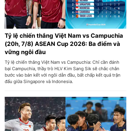
Tỷ lệ chiến thắng Việt Nam vs Campuchia
(20h, 7/8) ASEAN Cup 2026: Ba điểm và
vững ngôi đầu
Tỷ lệ chiến thắng Việt Nam vs Campuchia: Chỉ cần đánh
bại Campuchia, thầy trò HLV Kim Sang Sik sẽ chắc chắn
bước vào bán kết với ngôi dẫn đầu, bất chấp kết quả trận
đấu giữa Singapore và Indonesia.