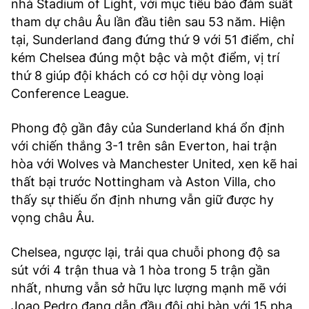
nhà Stadium of Light, với mục tiêu bảo đảm suất
tham dự châu Âu lần đầu tiên sau 53 năm. Hiện
tại, Sunderland đang đứng thứ 9 với 51 điểm, chỉ
kém Chelsea đúng một bậc và một điểm, vị trí
thứ 8 giúp đội khách có cơ hội dự vòng loại
Conference League.
Phong độ gần đây của Sunderland khá ổn định
với chiến thắng 3-1 trên sân Everton, hai trận
hòa với Wolves và Manchester United, xen kẽ hai
thất bại trước Nottingham và Aston Villa, cho
thấy sự thiếu ổn định nhưng vẫn giữ được hy
vọng châu Âu.
Chelsea, ngược lại, trải qua chuỗi phong độ sa
sút với 4 trận thua và 1 hòa trong 5 trận gần
nhất, nhưng vẫn sở hữu lực lượng mạnh mẽ với
Joao Pedro đang dẫn đầu đội ghi bàn với 15 pha