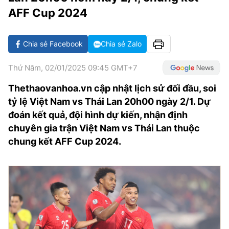
VĂN HÓA SỐNG KHỎE
ĐỌC - XEM
BÓNG ĐÁ
KẾT QUẢ
CÁC CÚP CHÂU ÂU
GOLF
AFF Cup 2024
GIẢI TRÍ
NHỊP ĐẬP SỨC KHỎE
DIỄN ĐÀN
VĂN HÓA
BẢNG XẾP HẠNG
Chia sẻ Facebook
Chia sẻ Zalo
DU LỊCH
PHIM
X-QUANG TIN ĐỒN
CÔNG NGHIỆP VĂN HÓA
GIẢI TRÍ
Thứ Năm, 02/01/2025 09:45 GMT+7
THẾ GIỚI SAO
TIN TỨC
ÂM NHẠC
VIẾT LẠI ƯỚC MƠ
Thethaovanhoa.vn cập nhật lịch sử đối đầu, soi
HIGHTECH
ĐIỂM ĐẾN
KBIZ
tỷ lệ Việt Nam vs Thái Lan 20h00 ngày 2/1. Dự
TIÊU ĐIỂM - SPOTLIGHT
đoán kết quả, đội hình dự kiến, nhận định
ẢNH
chuyên gia trận Việt Nam vs Thái Lan thuộc
BẠN CẦN BIẾT
chung kết AFF Cup 2024.
ẨM THỰC
INFOGRAPHIC
TƯ VẤN
E-MAGAZINE
ẢNH
BÁO GIẤY