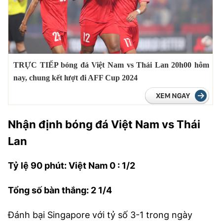
TRA CỨU PHƯỜNG XÃ
CỐNG HIẾN
BÙI XUÂN PHÁI
TRỰC TIẾP bóng đá Việt Nam vs Thái Lan 20h00 hôm
TIỆN ÍCH
nay, chung kết lượt đi AFF Cup 2024
LIÊN HỆ QUẢNG CÁO
Hotline: 0981.119.189
Nhận định bóng đá Việt Nam vs Thái
Lan
Điện thoại: 024.38254756
Tỷ lệ 90 phút: Việt Nam 0 : 1/2
MẠNG XÃ HỘI
Tổng số bàn thắng: 2 1/4
Đánh bại Singapore với tỷ số 3-1 trong ngày